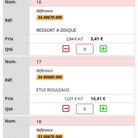
16
34.00670.000
RESSORT A DISQUE
3,41 €
2,84 € H.T
17
34.00680.000
ETUI ROULEAUS
14,41 €
12,01 € H.T
18
33.00670.000