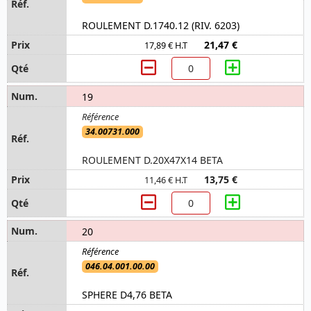
ROULEMENT D.1740.12 (RIV. 6203)
21,47 €
17,89 € H.T
19
34.00731.000
ROULEMENT D.20X47X14 BETA
13,75 €
11,46 € H.T
20
046.04.001.00.00
SPHERE D4,76 BETA