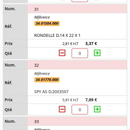
31
34.01504.000
RONDELLE D.14 X 22 X 1
3,37 €
2,81 € H.T
32
34.01770.000
SPY AS D.20X35X7
7,09 €
5,91 € H.T
33