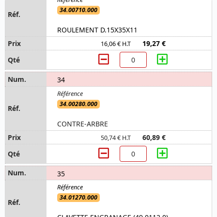
34.00710.000
ROULEMENT D.15X35X11
19,27 €
16,06 € H.T
34
34.00280.000
CONTRE-ARBRE
60,89 €
50,74 € H.T
35
34.01270.000