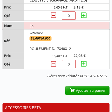
CLAVETTE ENGRANAGE (49.0112.0)
3,18 €
2,65 € H.T
36
34.00740.000
ROULEMENT D.17X40X12
22,08 €
18,40 € H.T
Pièces pour l'éclaté : BOITE A VITESSES
Ajoutez au panier
ACCESSOIRES BETA