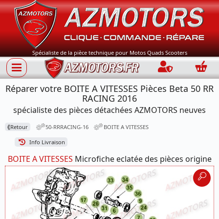
Spécialiste de la pièce technique pour Motos Quads Scooters
Connection
Panie
Réparer votre BOITE A VITESSES Pièces Beta 50 RR
RACING 2016
spécialiste des pièces détachées AZMOTORS neuves
⟪
Retour
50-RRRACING-16
BOITE A VITESSES
Info Livraison
BOITE A VITESSES
Microfiche eclatée des pièces origine