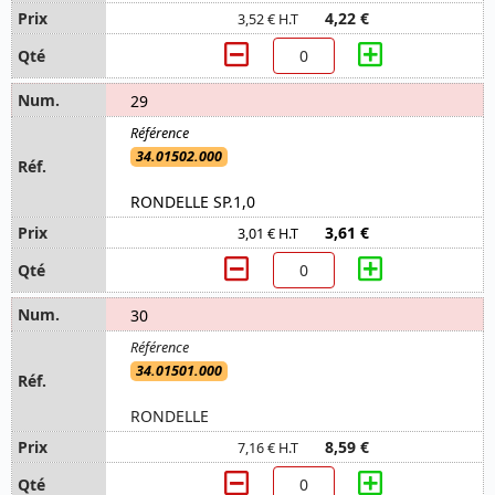
4,22 €
3,52 € H.T
29
34.01502.000
RONDELLE SP.1,0
3,61 €
3,01 € H.T
30
34.01501.000
RONDELLE
8,59 €
7,16 € H.T