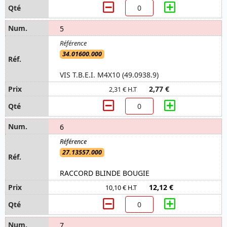
5
34.01600.000
VIS T.B.E.I. M4X10 (49.0938.9)
2,77 €
2,31 € H.T
6
27.13557.000
RACCORD BLINDE BOUGIE
12,12 €
10,10 € H.T
7