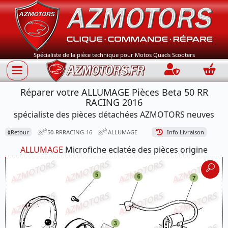
Spécialiste de la pièce technique pour Motos Quads Scooters
Connection
Panie
Réparer votre ALLUMAGE Pièces Beta 50 RR
RACING 2016
spécialiste des pièces détachées AZMOTORS neuves
⟪
Retour
50-RRRACING-16
ALLUMAGE
Info Livraison
ALLUMAGE
Microfiche eclatée des pièces origine