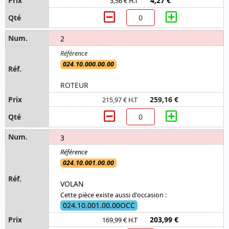
4,27 €
3,56 € H.T
2
024.10.000.00.00
ROTEUR
259,16 €
215,97 € H.T
3
024.10.001.00.00
VOLAN
Cette pièce existe aussi d'occasion :
024.10.001.00.00OCC
203,99 €
169,99 € H.T