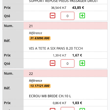
SUPPORT REPOSE-PIEDS PASSAGER DROIT
43,85 €
36,54 € H.T
21
31.63890.000
VIS A TETE A SIX PANS 8.20 TCCH
1,67 €
1,39 € H.T
22
13.17121.000
ECROU M8 BRIDE CH.10 L
1,03 €
0,86 € H.T