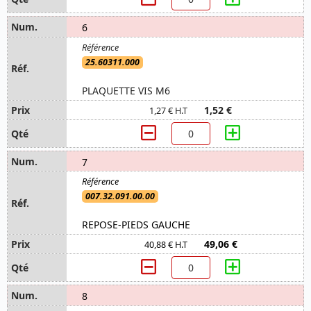
6
25.60311.000
PLAQUETTE VIS M6
1,52 €
1,27 € H.T
7
007.32.091.00.00
REPOSE-PIEDS GAUCHE
49,06 €
40,88 € H.T
8