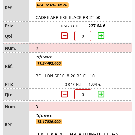
024.32.018.40.26
CADRE ARRIERE BLACK RR 2T 50
227,64 €
189,70 € H.T
2
11.54492.000
BOULON SPEC. 8.20 RS CH 10
1,04 €
0,87 € H.T
3
13.17020.000
ECROU 8 A BLOCAGE AUTOMATIQUE BAS