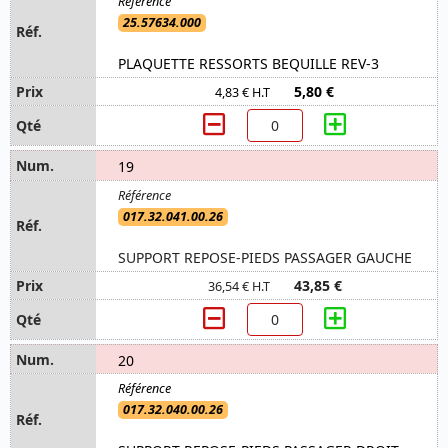
25.57634.000
PLAQUETTE RESSORTS BEQUILLE REV-3
5,80 €
4,83 € H.T
19
017.32.041.00.26
SUPPORT REPOSE-PIEDS PASSAGER GAUCHE
43,85 €
36,54 € H.T
20
017.32.040.00.26