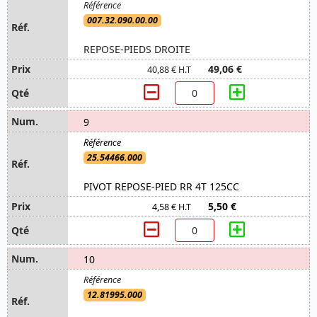
007.32.090.00.00
REPOSE-PIEDS DROITE
49,06 €
40,88 € H.T
9
25.54466.000
PIVOT REPOSE-PIED RR 4T 125CC
5,50 €
4,58 € H.T
10
12.81995.000