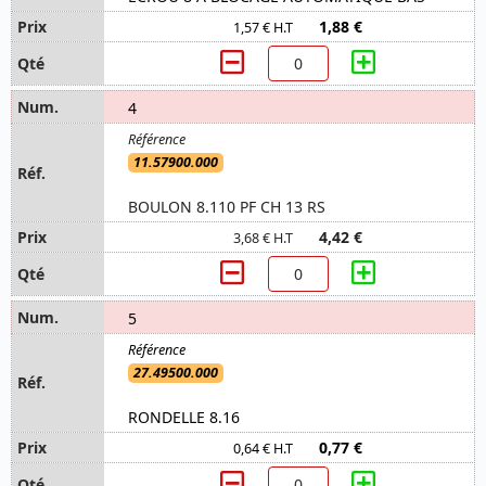
1,88 €
1,57 € H.T
4
11.57900.000
BOULON 8.110 PF CH 13 RS
4,42 €
3,68 € H.T
5
27.49500.000
RONDELLE 8.16
0,77 €
0,64 € H.T