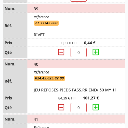
39
27.33742.000
RIVET
0,44 €
0,37 € H.T
40
024.45.025.82.00
JEU REPOSES-PIEDS PASS.RR END/ 50 MY 11
101,27 €
84,39 € H.T
41