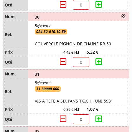
30
024.32.010.10.59
COUVERCLE PIGNON DE CHAINE RR 50
5,32 €
4,43 € H.T
31
31.30000.000
VIS A TETE A SIX PANS T.C.C.H. UNI 5931
1,07 €
0,89 € H.T
32