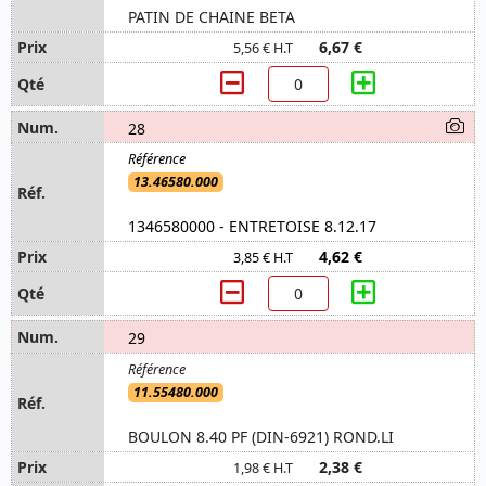
PATIN DE CHAINE BETA
6,67 €
5,56 € H.T
28
13.46580.000
1346580000 - ENTRETOISE 8.12.17
4,62 €
3,85 € H.T
29
11.55480.000
BOULON 8.40 PF (DIN-6921) ROND.LI
2,38 €
1,98 € H.T