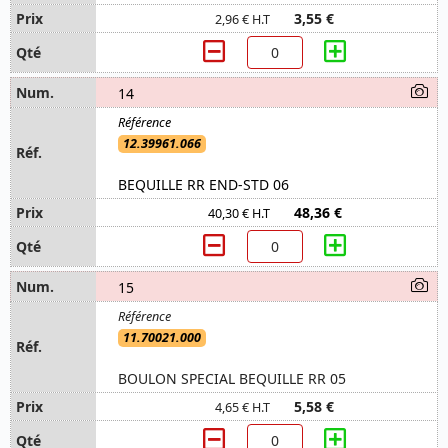
3,55 €
2,96 € H.T
14
12.39961.066
BEQUILLE RR END-STD 06
48,36 €
40,30 € H.T
15
11.70021.000
BOULON SPECIAL BEQUILLE RR 05
5,58 €
4,65 € H.T