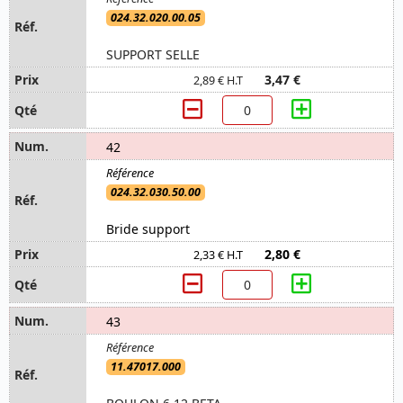
024.32.020.00.05
SUPPORT SELLE
3,47 €
2,89 € H.T
42
024.32.030.50.00
Bride support
2,80 €
2,33 € H.T
43
11.47017.000