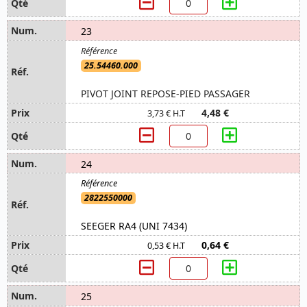
23
25.54460.000
PIVOT JOINT REPOSE-PIED PASSAGER
4,48 €
3,73 € H.T
24
2822550000
SEEGER RA4 (UNI 7434)
0,64 €
0,53 € H.T
25