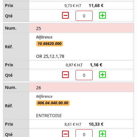
11,68 €
9,73 € H.T
25
10.66620.000
OR 25,12.1,78
1,16 €
0,97 € H.T
26
006.04.040.00.00
ENTRETOISE
10,33 €
8,61 € H.T