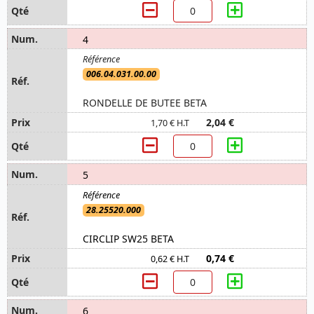
4
006.04.031.00.00
RONDELLE DE BUTEE BETA
2,04 €
1,70 € H.T
5
28.25520.000
CIRCLIP SW25 BETA
0,74 €
0,62 € H.T
6