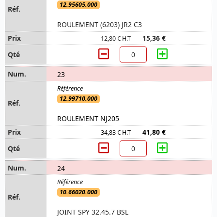
12.95605.000
ROULEMENT (6203) JR2 C3
15,36 €
12,80 € H.T
23
12.99710.000
ROULEMENT NJ205
41,80 €
34,83 € H.T
24
10.66020.000
JOINT SPY 32.45.7 BSL