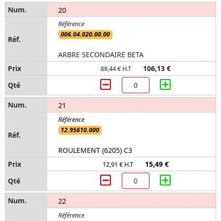
20
006.04.020.00.00
ARBRE SECONDAIRE BETA
106,13 €
88,44 € H.T
21
12.95610.000
ROULEMENT (6205) C3
15,49 €
12,91 € H.T
22