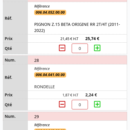
006.04.052.00.00
PIGNON Z.15 BETA ORIGINE RR 2T/4T (2011-
2022)
25,74 €
21,45 € H.T
28
006.04.041.00.00
RONDELLE
2,24 €
1,87 € H.T
29