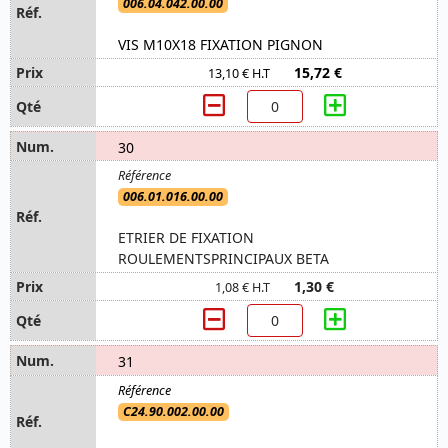
006.04.042.00.00
VIS M10X18 FIXATION PIGNON
15,72 €
13,10 € H.T
30
006.01.016.00.00
ETRIER DE FIXATION
ROULEMENTSPRINCIPAUX BETA
1,30 €
1,08 € H.T
31
C24.90.002.00.00