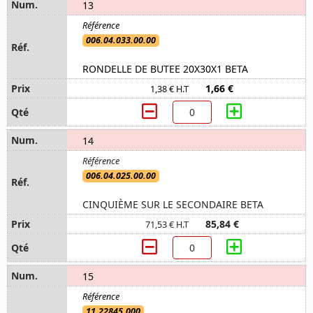
13
006.04.033.00.00
RONDELLE DE BUTEE 20X30X1 BETA
1,66 €
1,38 € H.T
14
006.04.025.00.00
CINQUIÈME SUR LE SECONDAIRE BETA
85,84 €
71,53 € H.T
15
11.22845.000