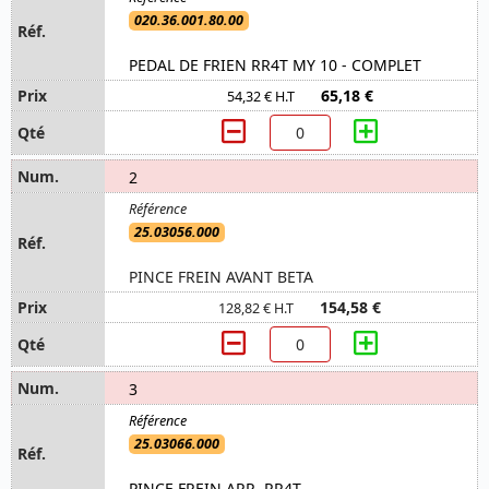
020.36.001.80.00
PEDAL DE FRIEN RR4T MY 10 - COMPLET
65,18 €
54,32 € H.T
2
25.03056.000
PINCE FREIN AVANT BETA
154,58 €
128,82 € H.T
3
25.03066.000
PINCE FREIN ARR. RR4T