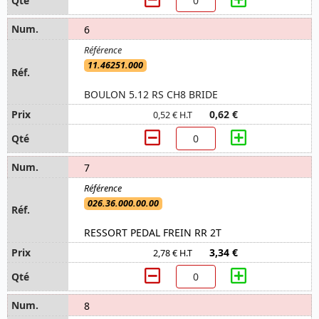
6
11.46251.000
BOULON 5.12 RS CH8 BRIDE
0,62 €
0,52 € H.T
7
026.36.000.00.00
RESSORT PEDAL FREIN RR 2T
3,34 €
2,78 € H.T
8