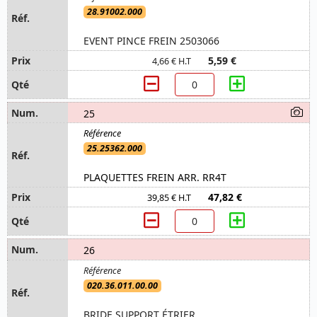
28.91002.000
EVENT PINCE FREIN 2503066
5,59 €
4,66 € H.T
25
25.25362.000
PLAQUETTES FREIN ARR. RR4T
47,82 €
39,85 € H.T
26
020.36.011.00.00
BRIDE SUPPORT ÉTRIER