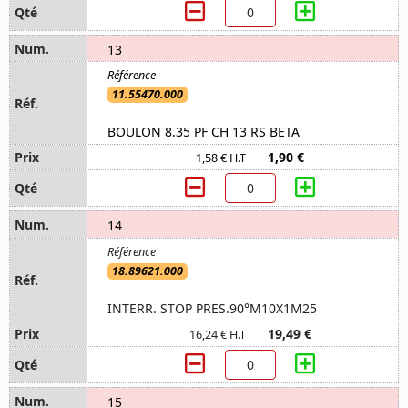
13
11.55470.000
BOULON 8.35 PF CH 13 RS BETA
1,90 €
1,58 € H.T
14
18.89621.000
INTERR. STOP PRES.90°M10X1M25
19,49 €
16,24 € H.T
15