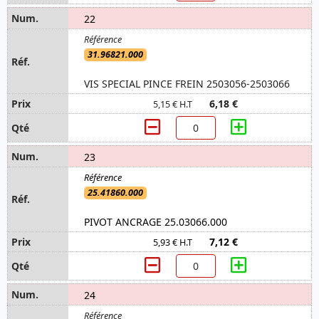
22
31.96821.000
VIS SPECIAL PINCE FREIN 2503056-2503066
6,18 €
5,15 € H.T
23
25.41860.000
PIVOT ANCRAGE 25.03066.000
7,12 €
5,93 € H.T
24