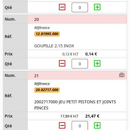
20
12.81995.000
GOUPILLE 2.15 INOX
0,14 €
0,12 € H.T
21
20.02717.000
2002717000-JEU PETIT PISTONS ET JOINTS
PINCES
21,47 €
17,89 € H.T