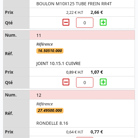
BOULON M10X125 TUBE FREIN RR4T
2,66 €
2,22 € H.T
11
16.50510.000
JOINT 10.15.1 CUIVRE
1,07 €
0,89 € H.T
12
27.49500.000
RONDELLE 8.16
0,77 €
0,64 € H.T