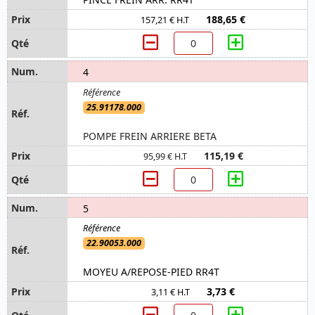
188,65 €
157,21 € H.T
4
25.91178.000
POMPE FREIN ARRIERE BETA
115,19 €
95,99 € H.T
5
22.90053.000
MOYEU A/REPOSE-PIED RR4T
3,73 €
3,11 € H.T