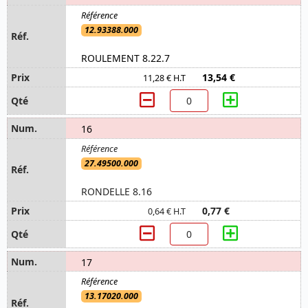
12.93388.000
ROULEMENT 8.22.7
13,54 €
11,28 € H.T
16
27.49500.000
RONDELLE 8.16
0,77 €
0,64 € H.T
17
13.17020.000