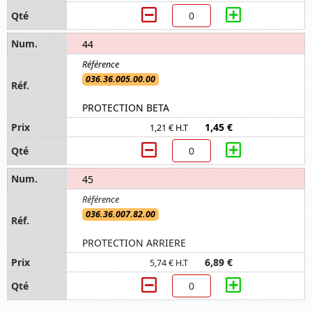
44
036.36.005.00.00
PROTECTION BETA
1,45 €
1,21 € H.T
45
036.36.007.82.00
PROTECTION ARRIERE
6,89 €
5,74 € H.T