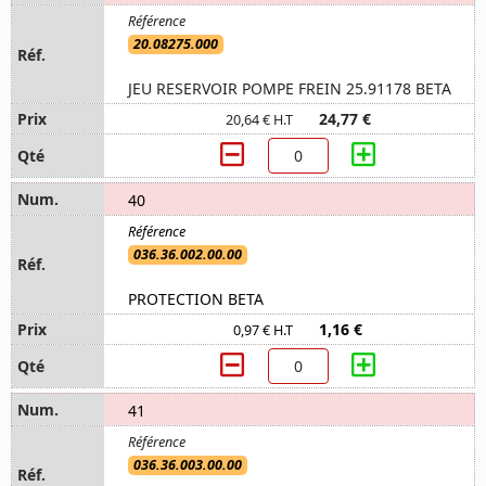
20.08275.000
JEU RESERVOIR POMPE FREIN 25.91178 BETA
24,77 €
20,64 € H.T
40
036.36.002.00.00
PROTECTION BETA
1,16 €
0,97 € H.T
41
036.36.003.00.00