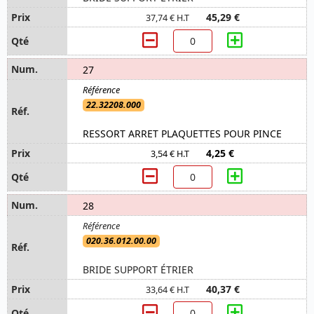
45,29 €
37,74 € H.T
27
22.32208.000
RESSORT ARRET PLAQUETTES POUR PINCE
4,25 €
3,54 € H.T
28
020.36.012.00.00
BRIDE SUPPORT ÉTRIER
40,37 €
33,64 € H.T