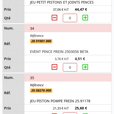
JEU PETIT PISTONS ET JOINTS PINCES
44,47 €
37,06 € H.T
34
28.91001.000
EVENT PINCE FREIN 2503056 BETA
4,51 €
3,76 € H.T
35
20.08276.000
JEU PISTON POMPE FREIN 25.91178
25,60 €
21,33 € H.T