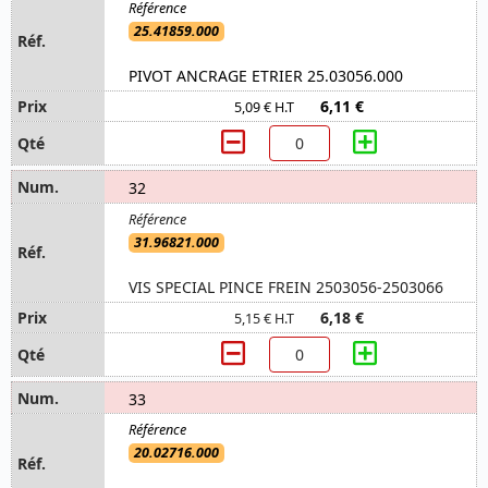
25.41859.000
PIVOT ANCRAGE ETRIER 25.03056.000
6,11 €
5,09 € H.T
32
31.96821.000
VIS SPECIAL PINCE FREIN 2503056-2503066
6,18 €
5,15 € H.T
33
20.02716.000