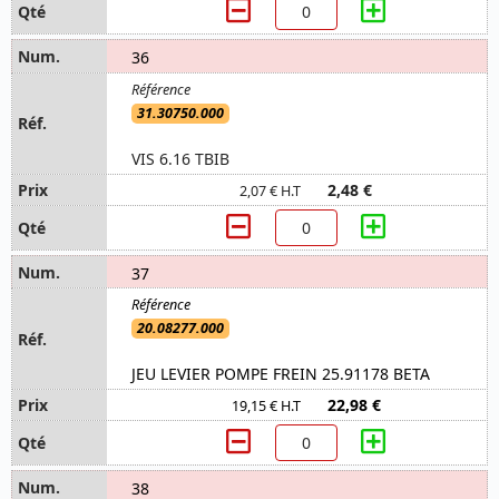
36
31.30750.000
VIS 6.16 TBIB
2,48 €
2,07 € H.T
37
20.08277.000
JEU LEVIER POMPE FREIN 25.91178 BETA
22,98 €
19,15 € H.T
38