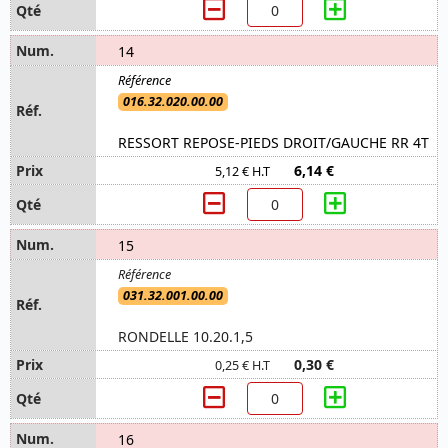
14
016.32.020.00.00
RESSORT REPOSE-PIEDS DROIT/GAUCHE RR 4T
6,14 €
5,12 € H.T
15
031.32.001.00.00
RONDELLE 10.20.1,5
0,30 €
0,25 € H.T
16