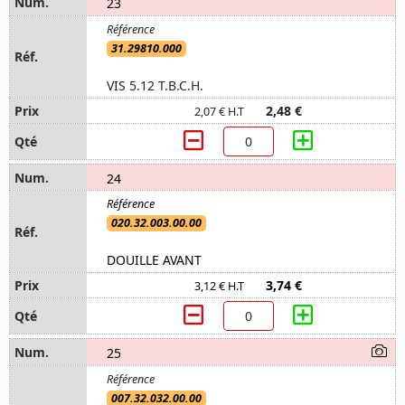
23
31.29810.000
VIS 5.12 T.B.C.H.
2,48 €
2,07 € H.T
24
020.32.003.00.00
DOUILLE AVANT
3,74 €
3,12 € H.T
25
007.32.032.00.00