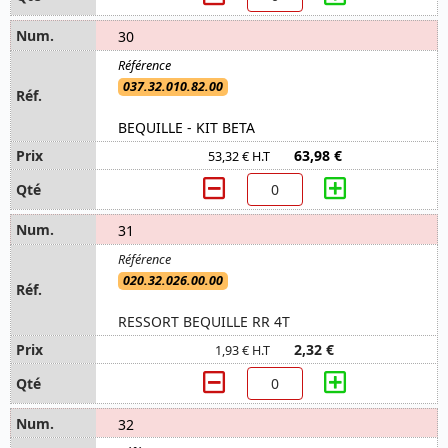
30
037.32.010.82.00
BEQUILLE - KIT BETA
63,98 €
53,32 € H.T
31
020.32.026.00.00
RESSORT BEQUILLE RR 4T
2,32 €
1,93 € H.T
32