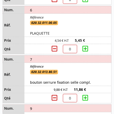
6
020.32.011.00.05
PLAQUETTE
5,45 €
4,54 € H.T
7
020.32.013.80.51
bouton serrure fixation selle compl.
11,86 €
9,88 € H.T
9