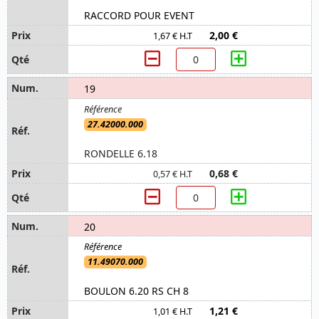
RACCORD POUR EVENT
2,00 €
1,67 € H.T
19
27.42000.000
RONDELLE 6.18
0,68 €
0,57 € H.T
20
11.49070.000
BOULON 6.20 RS CH 8
1,21 €
1,01 € H.T