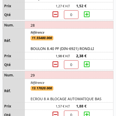
1,52 €
1,27 € H.T
28
11.55480.000
BOULON 8.40 PF (DIN-6921) ROND.LI
2,38 €
1,98 € H.T
29
13.17020.000
ECROU 8 A BLOCAGE AUTOMATIQUE BAS
1,88 €
1,57 € H.T