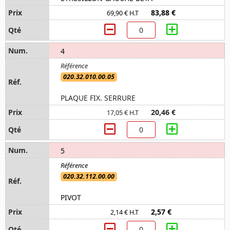
83,88 €
69,90 € H.T
4
020.32.010.00.05
PLAQUE FIX. SERRURE
20,46 €
17,05 € H.T
5
020.32.112.00.00
PIVOT
2,57 €
2,14 € H.T