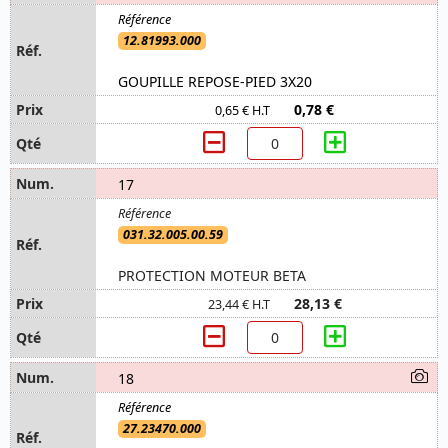
12.81993.000
GOUPILLE REPOSE-PIED 3X20
0,78 €
0,65 € H.T
17
031.32.005.00.59
PROTECTION MOTEUR BETA
28,13 €
23,44 € H.T
18
27.23470.000