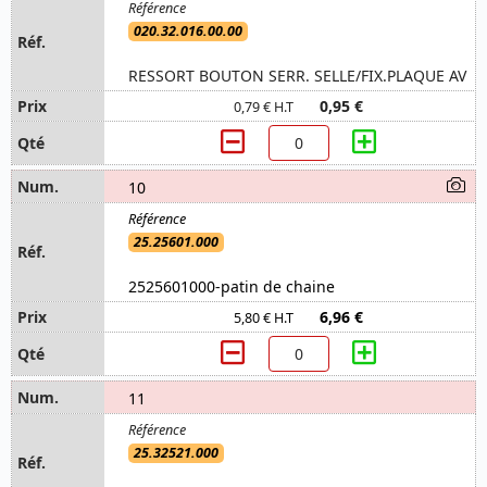
020.32.016.00.00
RESSORT BOUTON SERR. SELLE/FIX.PLAQUE AV
0,95 €
0,79 € H.T
10
25.25601.000
2525601000-patin de chaine
6,96 €
5,80 € H.T
11
25.32521.000