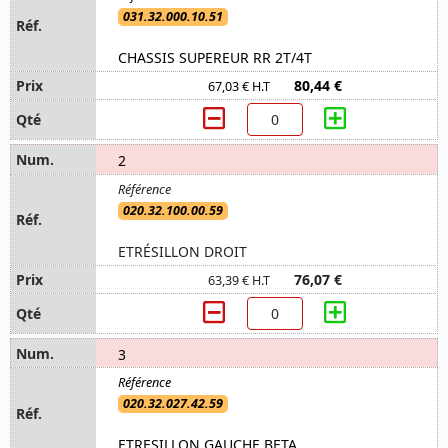
031.32.000.10.51
CHASSIS SUPEREUR RR 2T/4T
80,44 €
67,03 € H.T
2
020.32.100.00.59
ETRÉSILLON DROIT
76,07 €
63,39 € H.T
3
020.32.027.42.59
ETRESILLON GAUCHE BETA