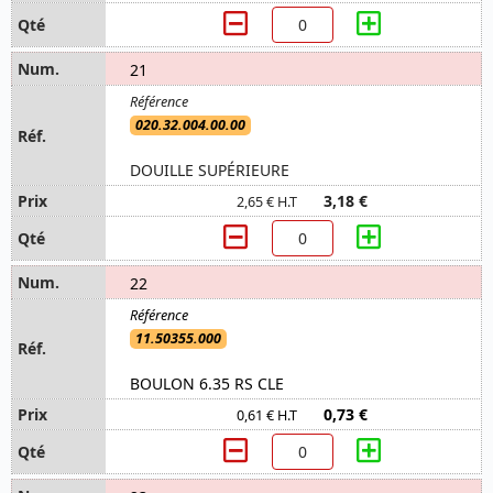
21
020.32.004.00.00
DOUILLE SUPÉRIEURE
3,18 €
2,65 € H.T
22
11.50355.000
BOULON 6.35 RS CLE
0,73 €
0,61 € H.T