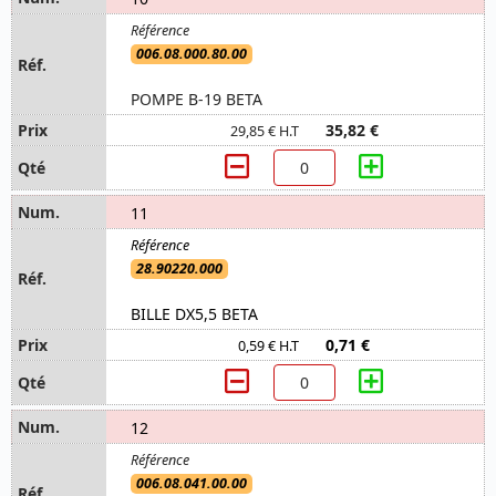
006.08.000.80.00
POMPE B-19 BETA
35,82 €
29,85 € H.T
11
28.90220.000
BILLE DX5,5 BETA
0,71 €
0,59 € H.T
12
006.08.041.00.00