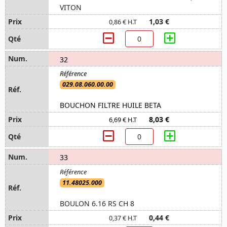
VITON
1,03 €
0,86 € H.T
32
029.08.060.00.00
BOUCHON FILTRE HUILE BETA
8,03 €
6,69 € H.T
33
11.48025.000
BOULON 6.16 RS CH 8
0,44 €
0,37 € H.T