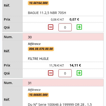
10.66164.000
BAGUE 11.2,5 NBR 70SH
0,07 €
0,06 € H.T
30
006.08.070.00.00
FILTRE HUILE
14,11 €
11,76 € H.T
31
10.66685.000
Du N° Serie 100646 à 199999 OR 28 . 1,5