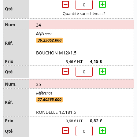
Quantité sur schéma : 2
34
36.25062.000
BOUCHON M12X1,5
4,15 €
3,46 € H.T
35
27.60265.000
RONDELLE 12.181,5
0,82 €
0,68 € H.T