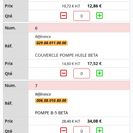
12,86 €
10,72 € H.T
6
029.08.011.00.00
COUVERCLE POMPE HUILE BETA
17,52 €
14,60 € H.T
7
006.08.010.80.00
POMPE B-5 BETA
34,08 €
28,40 € H.T