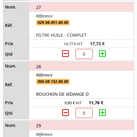
27
029.08.051.80.00
FILTRE HUILE - COMPLET
17,72 €
14,77 € H.T
28
006.08.152.80.00
BOUCHON DE VIDANGE D
11,76 €
9,80 € H.T
29