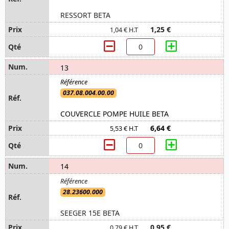
RESSORT BETA
1,25 €
1,04 € H.T
13
037.08.004.00.00
COUVERCLE POMPE HUILE BETA
6,64 €
5,53 € H.T
14
28.23600.000
SEEGER 15E BETA
0,95 €
0,79 € H.T