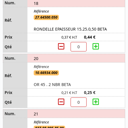
18
27.64500.050
RONDELLE EPAISSEUR 15.25.0,50 BETA
0,44 €
0,37 € H.T
20
10.66934.000
OR 45 . 2 NBR BETA
0,25 €
0,21 € H.T
21