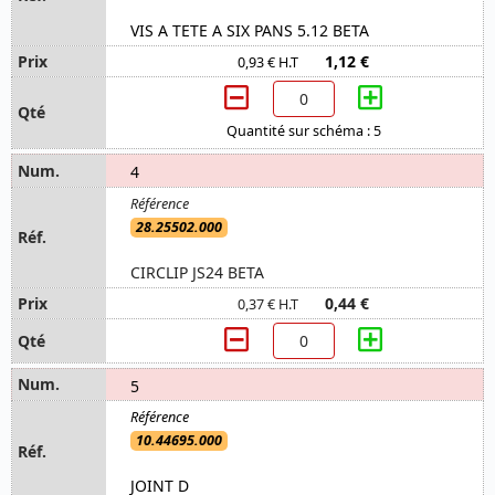
VIS A TETE A SIX PANS 5.12 BETA
1,12 €
0,93 € H.T
Quantité sur schéma : 5
4
28.25502.000
CIRCLIP JS24 BETA
0,44 €
0,37 € H.T
5
10.44695.000
JOINT D