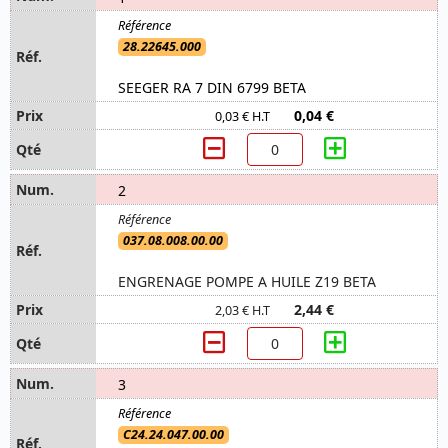
28.22645.000
SEEGER RA 7 DIN 6799 BETA
0,04 €
0,03 € H.T
2
037.08.008.00.00
ENGRENAGE POMPE A HUILE Z19 BETA
2,44 €
2,03 € H.T
3
C24.24.047.00.00