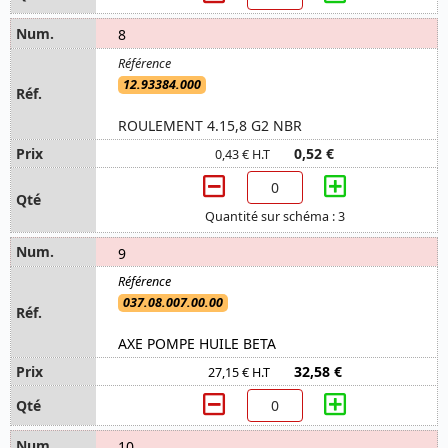
8
12.93384.000
ROULEMENT 4.15,8 G2 NBR
0,52 €
0,43 € H.T
Quantité sur schéma : 3
9
037.08.007.00.00
AXE POMPE HUILE BETA
32,58 €
27,15 € H.T
10