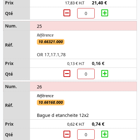
21,40 €
17,83 € H.T
25
10.66321.000
OR 17,17.1,78
0,16 €
0,13 € H.T
26
10.66168.000
Bague d etancheite 12x2
0,74 €
0,62 € H.T