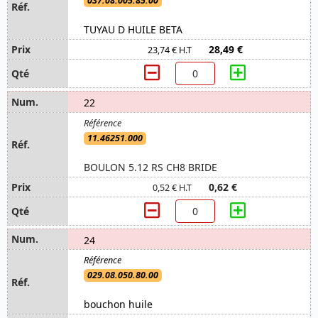
037.08.005.85.00
TUYAU D HUILE BETA
28,49 €
23,74 € H.T
22
11.46251.000
BOULON 5.12 RS CH8 BRIDE
0,62 €
0,52 € H.T
24
029.08.050.80.00
bouchon huile