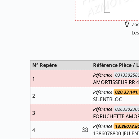
Zoo
Les
N° Repère
Référence Pièce / L
Référence
031330258
1
AMORTISSEUR RR 4
Référence
020.33.141.
2
SILENTBLOC
Référence
026330230
3
FORUCHETTE AMOR
Référence
13.86078.8
4
1386078800-JEU E