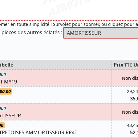
mer en toute simplicité ! Survolez pour zoomer, ou cliquez pour 
 pièces des autres éclatés :
ibellé
Prix
U
TTC
000
Non di
T MY19
00.00
29,24
35,
000
Non di
TISSEUR
00
43,45
NTRETOISES AMMORTISSEUR RR4T
52,