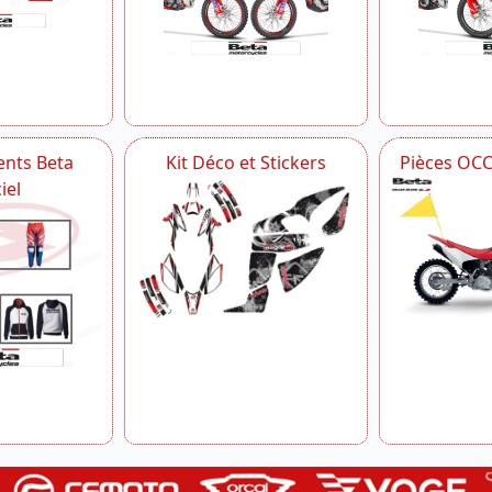
nts Beta
Kit Déco et Stickers
Pièces OC
iel