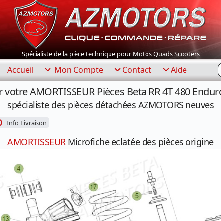
Spécialiste de la pièce technique pour Motos Quads Scooters
R
Accueil
Mon Compte
Contact
Aide
r votre AMORTISSEUR Pièces Beta RR 4T 480 Enduro
spécialiste des pièces détachées AZMOTORS neuves
Info Livraison
AMORTISSEUR
Microfiche eclatée des pièces origine