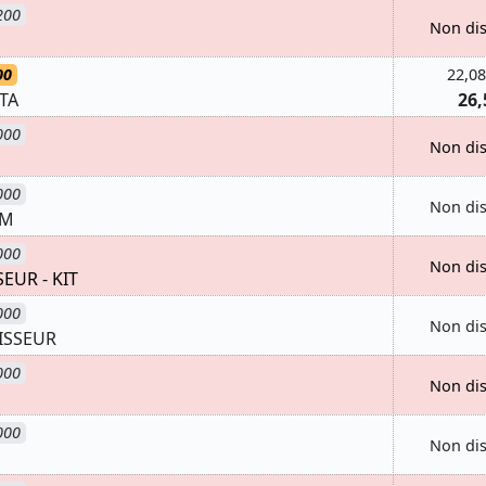
200
Non di
00
22,08
TA
26,
000
Non di
000
Non di
MM
000
Non di
UR - KIT
000
Non di
ISSEUR
000
Non di
000
Non di