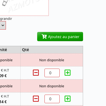
agrandir
Ajoutez au panier
nité
Qté
sponible
Non disponible
 € H.T
09 €
sponible
Non disponible
 € H.T
14 €