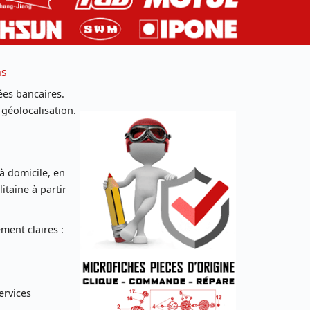
ns
es bancaires.
 géolocalisation.
 à domicile, en
taine à partir
ent claires :
ervices