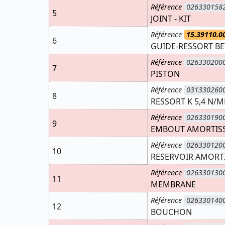
Référence
026330158
5
JOINT - KIT
Référence
15.39110.0
6
GUIDE-RESSORT BE
Référence
026330200
7
PISTON
Référence
031330260
8
RESSORT K 5,4 N/
Référence
026330190
9
EMBOUT AMORTISSE
Référence
026330120
10
RESERVOIR AMORT
Référence
026330130
11
MEMBRANE
Référence
026330140
12
BOUCHON