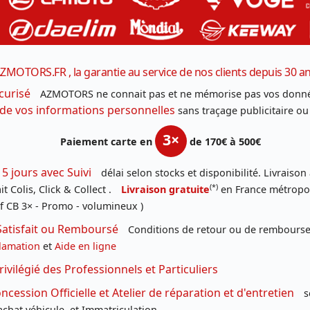
ZMOTORS.FR , la garantie au service de nos clients depuis 30 a
curisé
AZMOTORS ne connait pas et ne mémorise pas vos donné
 de vos informations personnelles
sans traçage publicitaire ou
3×
Paiement carte en
de 170€ à 500€
 5 jours avec Suivi
délai selon stocks et disponibilité. Livraison
(*)
t Colis, Click & Collect .
Livraison gratuite
en France métropoli
f CB 3× - Promo - volumineux )
Satisfait ou Remboursé
Conditions de retour ou de remboursem
lamation
et
Aide en ligne
rivilégié des Professionnels et Particuliers
cession Officielle et Atelier de réparation et d'entretien
s
chat véhicule, et Immatriculation.