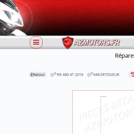
Répare
⟪
Retour
RR 480 4T 2019
AMORTISSEUR