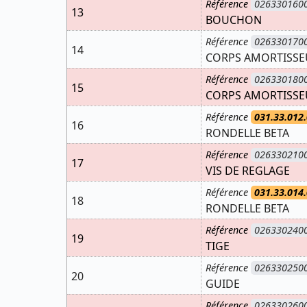
Référence
026330160
13
BOUCHON
Référence
026330170
14
CORPS AMORTISSE
Référence
026330180
15
CORPS AMORTISSE
Référence
031.33.012.
16
RONDELLE BETA
Référence
026330210
17
VIS DE REGLAGE
Référence
031.33.014.
18
RONDELLE BETA
Référence
026330240
19
TIGE
Référence
026330250
20
GUIDE
Référence
026330260