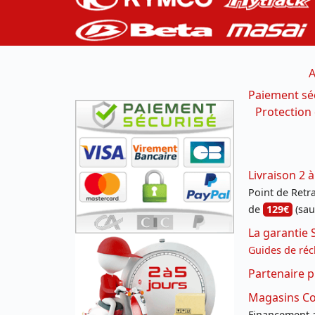
A
Paiement sé
Protection
Livraison 2 à
Point de Retrai
de
129€
(sau
La garantie 
Guides de réc
Partenaire p
Magasins Con
Financement a