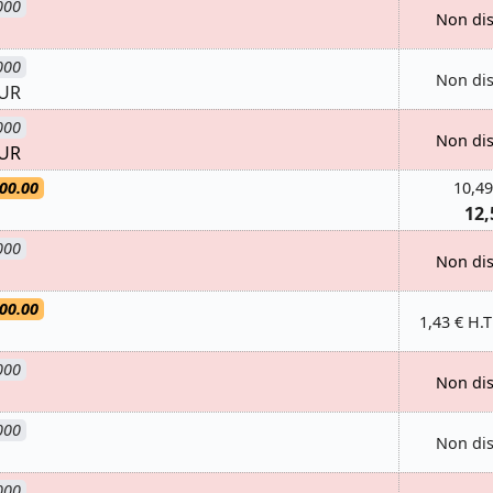
000
Non di
000
Non di
UR
000
Non di
UR
00.00
10,49
12,
000
Non di
00.00
1,43 € H.T
000
Non di
000
Non di
000