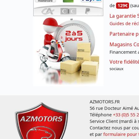
de
129€
(sau
La garantie 
Guides de réc
Partenaire p
Magasins Con
Financement a
Votre fidéli
sociaux
AZMOTORS.FR
56 rue Docteur Aimé Au
Téléphone
+33 (0)5 55 
Service Client (mardi à
Contactez nous par cou
et par
formulaire pour