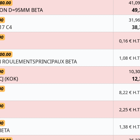
80.00
41,09
TON D=95MM BETA
49,
00
31,96
17 C4
38,
00
0,16 € H.T
00.00
1,08 € H.T
ON ROULEMENTSPRINCIPAUX BETA
00
10,30
CJ (KOK)
12,
00
8,22 € H.T
00
2,25 € H.T
00
1,38 € H.T
BETA