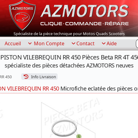
Spécialiste de la pièce technique pour Motos Quads Scooters
R
Accueil
Mon Compte
Contact
Aide
e PISTON VILEBREQUIN RR 450 Pièces Beta RR 4T 45
spécialiste des pièces détachées AZMOTORS neuves
RR 450
Info Livraison
ON VILEBREQUIN RR 450
Microfiche eclatée des pièces o