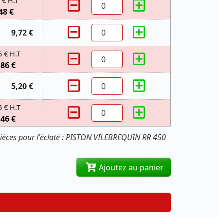
 € H.T
48 €
9,72 €
5 € H.T
,86 €
5,20 €
5 € H.T
,46 €
ièces pour l'éclaté : PISTON VILEBREQUIN RR 450
Ajoutez au panier