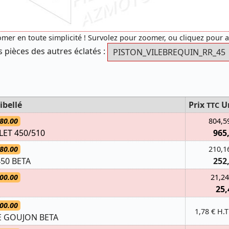
mer en toute simplicité ! Survolez pour zoomer, ou cliquez pour 
s pièces des autres éclatés :
ibellé
Prix
U
TTC
80.00
804,5
ET 450/510
965
80.00
210,1
50 BETA
252
00.00
21,24
25,
00.00
1,78 € H.T
E GOUJON BETA