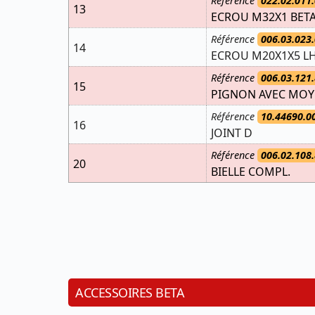
Référence
022.02.011.
13
ECROU M32X1 BET
Référence
006.03.023.
14
ECROU M20X1X5 LH
Référence
006.03.121.
15
PIGNON AVEC MOYE
Référence
10.44690.0
16
JOINT D
Référence
006.02.108.
20
BIELLE COMPL.
ACCESSOIRES BETA