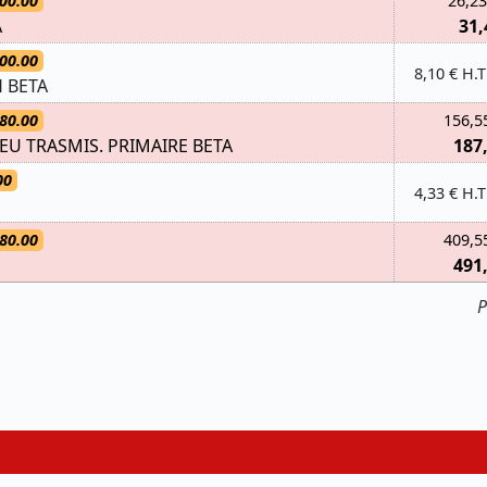
00.00
26,23
A
31,
00.00
8,10 € H.T
 BETA
80.00
156,5
U TRASMIS. PRIMAIRE BETA
187
00
4,33 € H.T
80.00
409,5
491
P