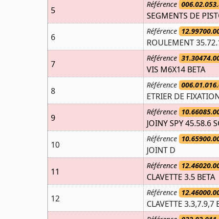
Référence
006.02.053.
5
SEGMENTS DE PIS
Référence
12.99700.0
6
ROULEMENT 35.72.
Référence
31.30474.0
7
VIS M6X14 BETA
Référence
006.01.016.
8
ETRIER DE FIXATI
Référence
10.66085.0
9
JOINY SPY 45.58.6 S
Référence
10.65900.0
10
JOINT D
Référence
12.46020.0
11
CLAVETTE 3.5 BETA
Référence
12.46000.0
12
CLAVETTE 3.3,7.9,7 