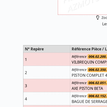
Zoo
Le
N° Repère
Référence Pièce / L
Référence
006.02.200.
1
VILBREQUIN COMPL
Référence
006.02.350.
2
PISTON COMPLET 4
Référence
006.02.051.
3
AXE PISTON BETA
Référence
006.02.152.
4
BAGUE DE SERRAG