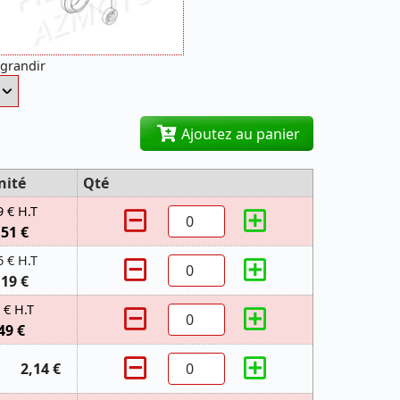
agrandir
Ajoutez au panier
nité
Qté
9 € H.T
,51 €
6 € H.T
,19 €
 € H.T
49 €
2,14 €