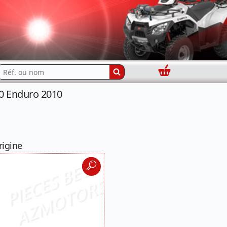
Panier
echercher...
0 Enduro 2010
rigine