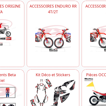
ES ORIGINE
ACCESSOIRES ENDURO RR
ACCESSOIRE
TA
4T/2T
nts Beta
Kit Déco et Stickers
Pièces OC
iel