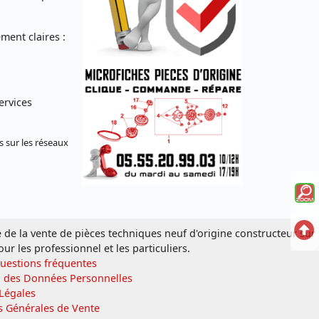
ent claires :
ervices
s sur les réseaux
Voi
la
Ret
e de la vente de pièces techniques neuf d'origine constructeur sur
mi
our les professionnel et les particuliers.
en
sc
Questions fréquentes
hau
n des Données Personnelles
écl
Légales
s Générales de Vente