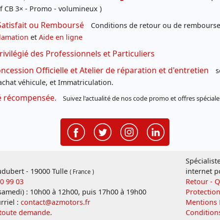
f CB 3× - Promo - volumineux )
Satisfait ou Remboursé
Conditions de retour ou de remboursem
lamation
et
Aide en ligne
rivilégié des Professionnels et Particuliers
cession Officielle et Atelier de réparation et d'entretien
s
chat véhicule, et Immatriculation.
té récompensée.
Suivez l'actualité de nos code promo et offres spéciale
Spécialist
dubert - 19000 Tulle
internet p
( France )
20 99 03
Retour - 
 samedi) : 10h00 à 12h00, puis 17h00 à 19h00
Protectio
rriel :
contact@azmotors.fr
Mentions 
 toute demande
.
Condition