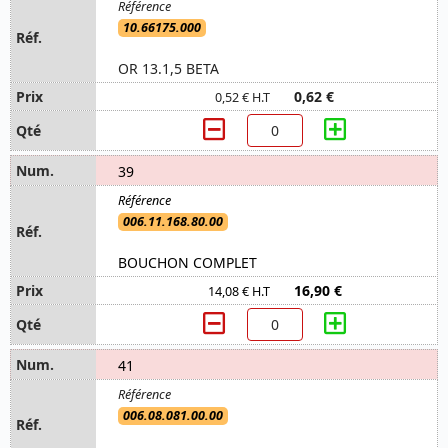
10.66175.000
OR 13.1,5 BETA
0,62 €
0,52 € H.T
39
006.11.168.80.00
BOUCHON COMPLET
16,90 €
14,08 € H.T
41
006.08.081.00.00