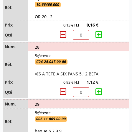
10.66466.000
OR 20 . 2
0,16 €
0,13 € H.T
28
C24.24.047.00.00
VIS A TETE A SIX PANS 5.12 BETA
1,12 €
0,93 € H.T
29
006.11.065.00.00
bague 6,2.9.9