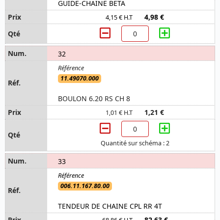
GUIDE-CHAINE BETA
4,98 €
4,15 € H.T
32
11.49070.000
BOULON 6.20 RS CH 8
1,21 €
1,01 € H.T
Quantité sur schéma : 2
33
006.11.167.80.00
TENDEUR DE CHAINE CPL RR 4T
82,63 €