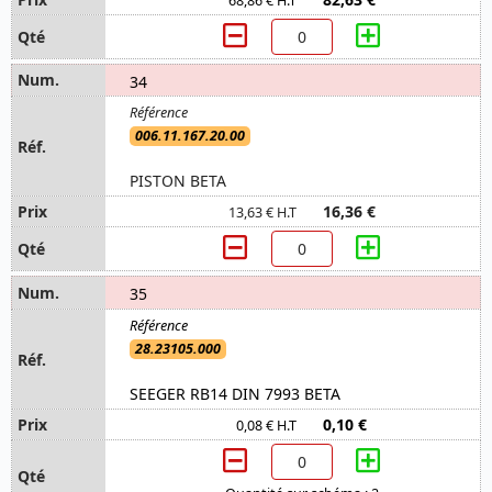
68,86 € H.T
34
006.11.167.20.00
PISTON BETA
16,36 €
13,63 € H.T
35
28.23105.000
SEEGER RB14 DIN 7993 BETA
0,10 €
0,08 € H.T