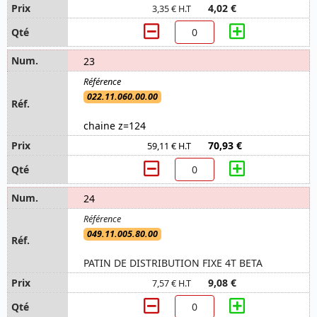
4,02 €
3,35 € H.T
23
022.11.060.00.00
chaine z=124
70,93 €
59,11 € H.T
24
049.11.005.80.00
PATIN DE DISTRIBUTION FIXE 4T BETA
9,08 €
7,57 € H.T