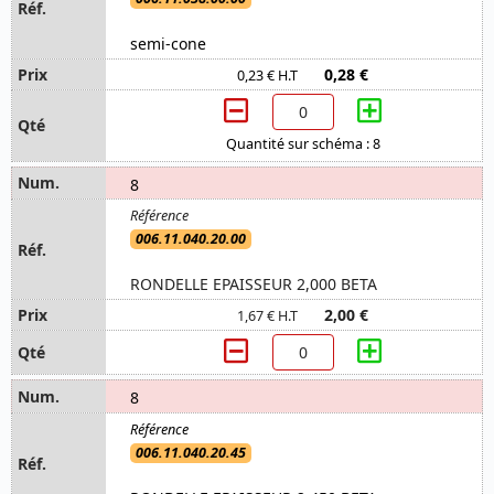
semi-cone
0,28 €
0,23 € H.T
Quantité sur schéma : 8
8
006.11.040.20.00
RONDELLE EPAISSEUR 2,000 BETA
2,00 €
1,67 € H.T
8
006.11.040.20.45