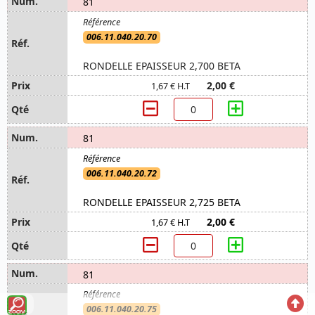
81
006.11.040.20.70
RONDELLE EPAISSEUR 2,700 BETA
2,00 €
1,67 € H.T
81
006.11.040.20.72
RONDELLE EPAISSEUR 2,725 BETA
2,00 €
1,67 € H.T
81
Voir
Reto
006.11.040.20.75