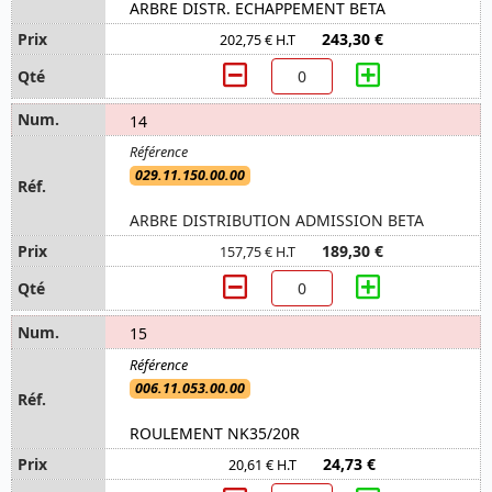
ARBRE DISTR. ECHAPPEMENT BETA
243,30 €
202,75 € H.T
14
029.11.150.00.00
ARBRE DISTRIBUTION ADMISSION BETA
189,30 €
157,75 € H.T
15
006.11.053.00.00
ROULEMENT NK35/20R
24,73 €
20,61 € H.T