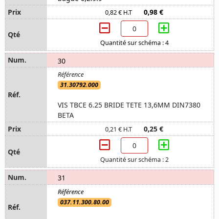
0,98 €
0,82 € H.T
Quantité sur schéma : 4
30
31.30792.000
VIS TBCE 6.25 BRIDE TETE 13,6MM DIN7380
BETA
0,25 €
0,21 € H.T
Quantité sur schéma : 2
31
037.11.300.80.00