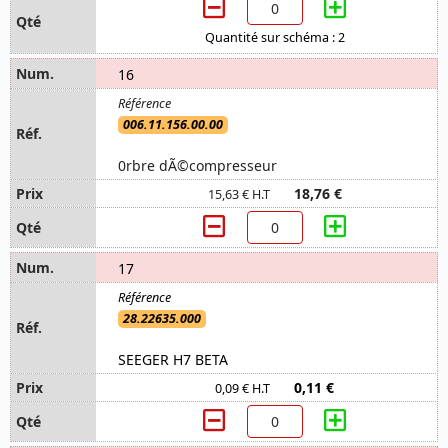
Quantité sur schéma : 2
16
006.11.156.00.00
0rbre dÃ©compresseur
18,76 €
15,63 € H.T
17
28.22635.000
SEEGER H7 BETA
0,11 €
0,09 € H.T