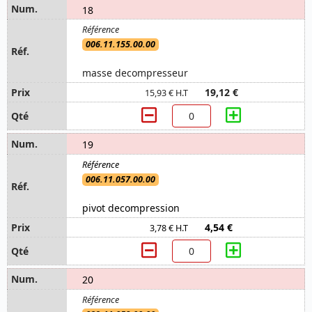
18
006.11.155.00.00
masse decompresseur
19,12 €
15,93 € H.T
19
006.11.057.00.00
pivot decompression
4,54 €
3,78 € H.T
20