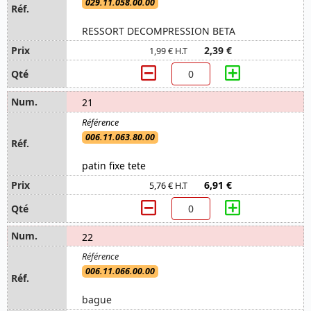
029.11.058.00.00
RESSORT DECOMPRESSION BETA
2,39 €
1,99 € H.T
21
006.11.063.80.00
patin fixe tete
6,91 €
5,76 € H.T
22
006.11.066.00.00
bague