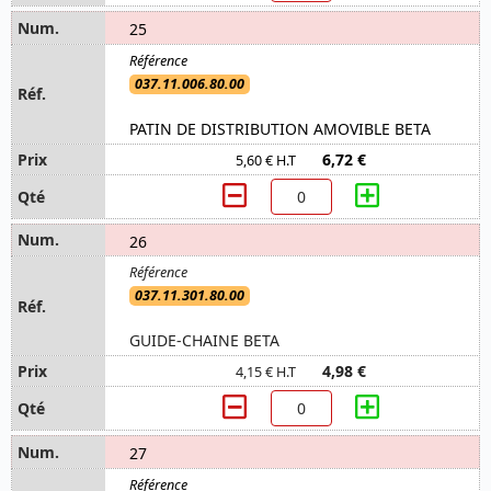
25
037.11.006.80.00
PATIN DE DISTRIBUTION AMOVIBLE BETA
6,72 €
5,60 € H.T
26
037.11.301.80.00
GUIDE-CHAINE BETA
4,98 €
4,15 € H.T
27