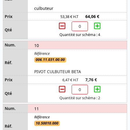
culbuteur
64,06 €
53,38 € H.T
Quantité sur schéma : 4
10
006.11.031.00.00
PIVOT CULBUTEUR BETA
7,76 €
6,47 € H.T
Quantité sur schéma : 2
11
10.50010.000