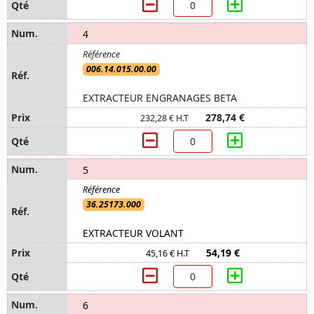
4
006.14.015.00.00
EXTRACTEUR ENGRANAGES BETA
278,74 €
232,28 € H.T
5
36.25173.000
EXTRACTEUR VOLANT
54,19 €
45,16 € H.T
6