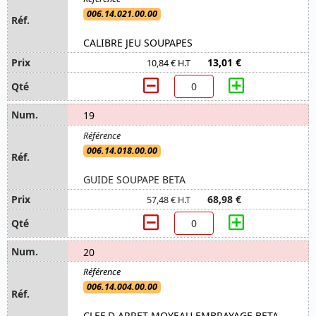
006.14.021.00.00
CALIBRE JEU SOUPAPES
13,01 €
10,84 € H.T
19
006.14.018.00.00
GUIDE SOUPAPE BETA
68,98 €
57,48 € H.T
20
006.14.004.00.00
CLEF D ARRET MOYEAU EMBRAYAGE BETA