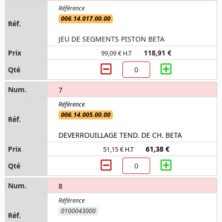
006.14.017.00.00
JEU DE SEGMENTS PISTON BETA
118,91 €
99,09 € H.T
7
006.14.005.00.00
DEVERROUILLAGE TEND. DE CH. BETA
61,38 €
51,15 € H.T
8
0100043000