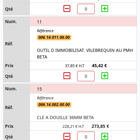
11
006.14.011.00.00
OUTIL D IMMOBILISAT. VILEBREQUIN AU PMH
BETA
45,42 €
37,85 € H.T
15
006.14.002.00.00
CLE A DOUILLE 36MM BETA
273,85 €
228,21 € H.T