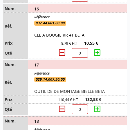
16
037.44.001.00.00
CLE A BOUGIE RR 4T BETA
10,55 €
8,79 € H.T
17
029.14.007.50.00
OUTIL DE DE MONTAGE BIELLE BETA
132,53 €
110,44 € H.T
18