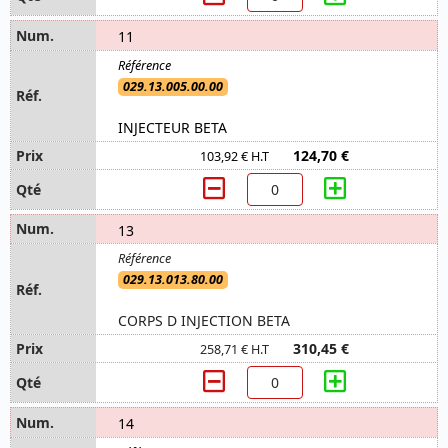
11
029.13.005.00.00
INJECTEUR BETA
124,70 €
103,92 € H.T
13
029.13.013.80.00
CORPS D INJECTION BETA
310,45 €
258,71 € H.T
14