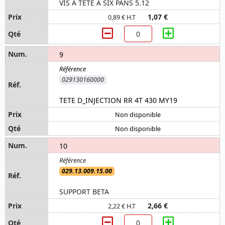
VIS A TETE A SIX PANS 5.12
1,07 €
0,89 € H.T
9
029130160000
TETE D_INJECTION RR 4T 430 MY19
Non disponible
Non disponible
10
029.13.009.15.00
SUPPORT BETA
2,66 €
2,22 € H.T