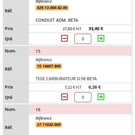
029.13.000.82.00
CONDUIT ADM. BETA
33,40 €
27,83 € H.T
15
15.14607.800
TIGE CARBURATEUR D.58 BETA
6,26 €
5,22 € H.T
16
27.11020.000