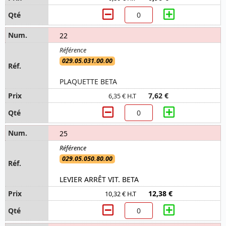
22
029.05.031.00.00
PLAQUETTE BETA
7,62 €
6,35 € H.T
25
029.05.050.80.00
LEVIER ARRÊT VIT. BETA
12,38 €
10,32 € H.T