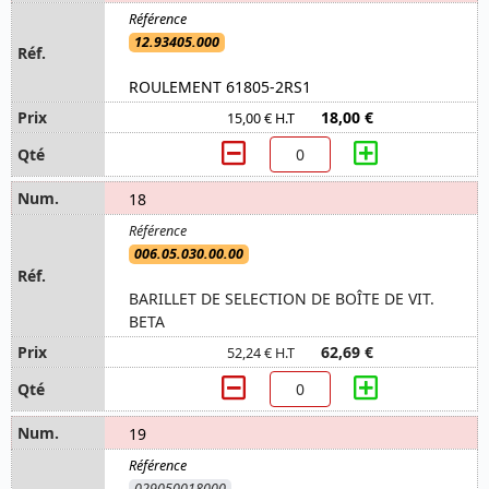
12.93405.000
ROULEMENT 61805-2RS1
18,00 €
15,00 € H.T
18
006.05.030.00.00
BARILLET DE SELECTION DE BOÎTE DE VIT.
BETA
62,69 €
52,24 € H.T
19
029050018000