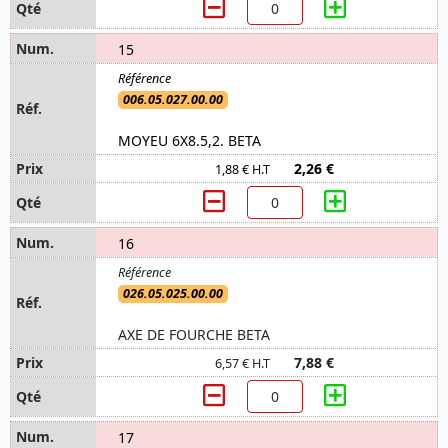
15
006.05.027.00.00
MOYEU 6X8.5,2. BETA
2,26 €
1,88 € H.T
16
026.05.025.00.00
AXE DE FOURCHE BETA
7,88 €
6,57 € H.T
17