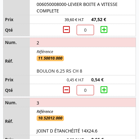
006050008000-LEVIER BOITE A VITESSE
COMPLETE
47,52 €
39,60 € H.T
2
11.50010.000
BOULON 6.25 RS CH 8
0,54 €
0,45 € H.T
3
10.52012.000
JOINT D ÉTANCHÉITÉ 14X24.6