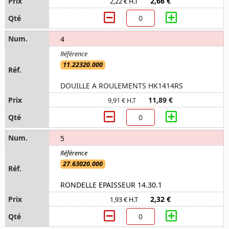
2,66 €
2,22 € H.T
4
11.22320.000
DOUILLE A ROULEMENTS HK1414RS
11,89 €
9,91 € H.T
5
27.63020.000
RONDELLE EPAISSEUR 14.30.1
2,32 €
1,93 € H.T