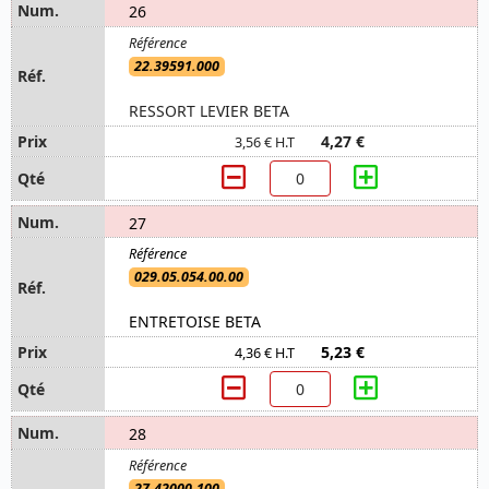
26
22.39591.000
RESSORT LEVIER BETA
4,27 €
3,56 € H.T
27
029.05.054.00.00
ENTRETOISE BETA
5,23 €
4,36 € H.T
28
27.42000.100