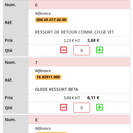
6
006.05.017.00.00
RESSORT DE RETOUR COMM. CH.GE VIT.
2,68 €
2,23 € H.T
7
16.92911.000
GUIDE RESSORT BETA
6,11 €
5,09 € H.T
8