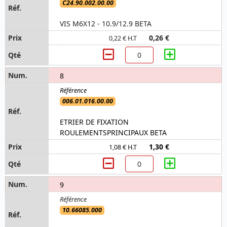
C24.90.002.00.00
VIS M6X12 - 10.9/12.9 BETA
0,26 €
0,22 € H.T
8
006.01.016.00.00
ETRIER DE FIXATION
ROULEMENTSPRINCIPAUX BETA
1,30 €
1,08 € H.T
9
10.66085.000