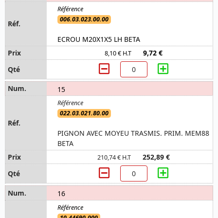
006.03.023.00.00
ECROU M20X1X5 LH BETA
9,72 €
8,10 € H.T
15
022.03.021.80.00
PIGNON AVEC MOYEU TRASMIS. PRIM. MEM88
BETA
252,89 €
210,74 € H.T
16
10.44690.000