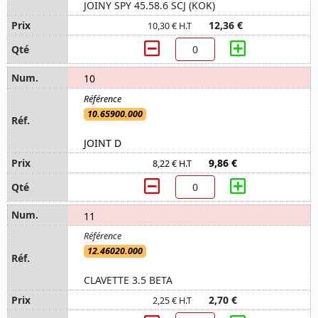
JOINY SPY 45.58.6 SCJ (KOK)
12,36 €
10,30 € H.T
10
10.65900.000
JOINT D
9,86 €
8,22 € H.T
11
12.46020.000
CLAVETTE 3.5 BETA
2,70 €
2,25 € H.T