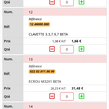
12
12.46000.000
CLAVETTE 3.3,7.9,7 BETA
1,66 €
1,38 € H.T
13
022.02.011.00.00
ECROU M32X1 BETA
31,48 €
26,23 € H.T
14