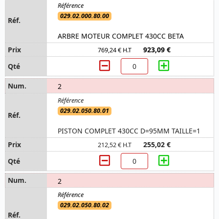
029.02.000.80.00
ARBRE MOTEUR COMPLET 430CC BETA
923,09 €
769,24 € H.T
2
029.02.050.80.01
PISTON COMPLET 430CC D=95MM TAILLE=1
255,02 €
212,52 € H.T
2
029.02.050.80.02