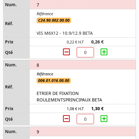
7
C24.90.002.00.00
VIS M6X12 - 10.9/12.9 BETA
0,26 €
0,22 € H.T
8
006.01.016.00.00
ETRIER DE FIXATION
ROULEMENTSPRINCIPAUX BETA
1,30 €
1,08 € H.T
9