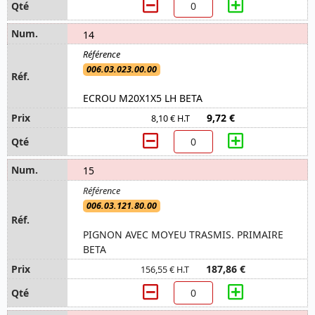
14
006.03.023.00.00
ECROU M20X1X5 LH BETA
9,72 €
8,10 € H.T
15
006.03.121.80.00
PIGNON AVEC MOYEU TRASMIS. PRIMAIRE
BETA
187,86 €
156,55 € H.T