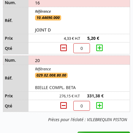
16
10.44690.000
JOINT D
5,20 €
4,33 € H.T
20
029.02.008.80.00
BIELLE COMPL. BETA
331,38 €
276,15 € H.T
Pièces pour l'éclaté : VILEBREQUIN PISTON