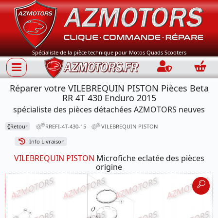
Spécialiste de la pièce technique pour Motos Quads Scooters
Connection
Panie
Réparer votre VILEBREQUIN PISTON Pièces Beta
RR 4T 430 Enduro 2015
spécialiste des pièces détachées AZMOTORS neuves
⟪
Retour
RREFI-4T-430-15
VILEBREQUIN PISTON
Info Livraison
VILEBREQUIN PISTON
Microfiche eclatée des pièces
origine