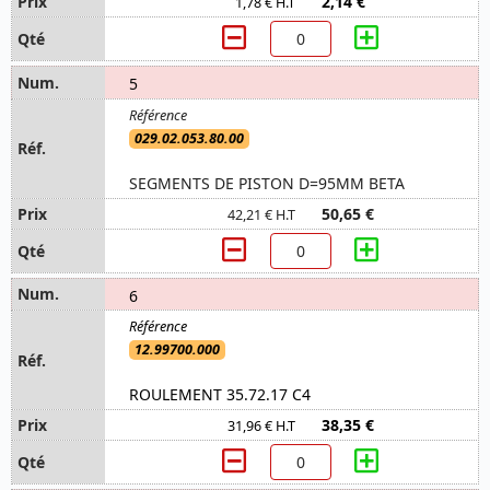
2,14 €
1,78 € H.T
5
029.02.053.80.00
SEGMENTS DE PISTON D=95MM BETA
50,65 €
42,21 € H.T
6
12.99700.000
ROULEMENT 35.72.17 C4
38,35 €
31,96 € H.T