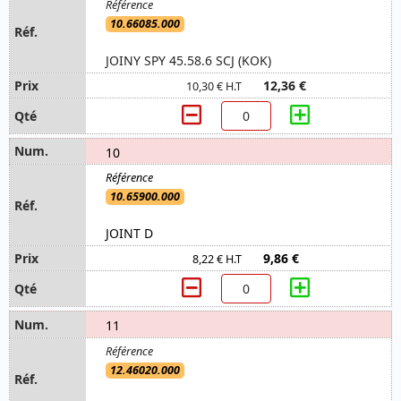
10.66085.000
JOINY SPY 45.58.6 SCJ (KOK)
12,36 €
10,30 € H.T
10
10.65900.000
JOINT D
9,86 €
8,22 € H.T
11
12.46020.000