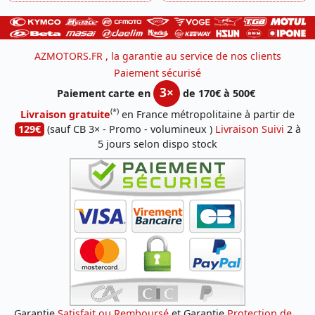
AZMOTORS.FR , la garantie au service de nos clients
Paiement sécurisé
3×
Paiement carte en
de 170€ à 500€
(*)
Livraison gratuite
en France métropolitaine à partir de
129€
(sauf CB 3× - Promo - volumineux )
Livraison Suivi
2 à
5 jours selon dispo stock
Garantie
Satisfait ou Remboursé
et Garantie
Protection de