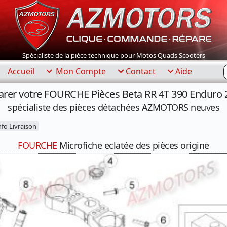
Spécialiste de la pièce technique pour Motos Quads Scooters
R
Accueil
Mon Compte
Contact
Aide
arer votre FOURCHE Pièces Beta RR 4T 390 Enduro 
spécialiste des pièces détachées AZMOTORS neuves
fo Livraison
FOURCHE
Microfiche eclatée des pièces origine