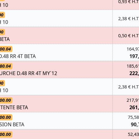
0,93 € H.T
 10
00
2,38 € H.T
 10
00
0,50 € H.T
BETA
00.04
164,9
.48 RR 4T BETA
197
80.04
185,6
URCHE D.48 RR 4T MY`12
222
00
2,38 € H.T
 10
00.00
217,9
TENTE BETA
261
00.00
75,58
ION BETA
90,
00.00
52,43