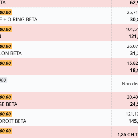
ETA
62,
00.00
25,71
 + O RING BETA
30,
00.00
101,5
N
121
00.00
26,07
LON BETA
31,
00.00
15,82
18,
000
Non di
00.00
20,49
GE BETA
24,
00.00
121,1
DROIT BETA
145
00.00
1,86 € H.T