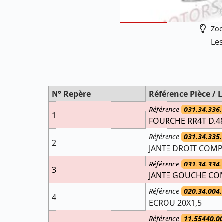
Zoo
Les
N° Repère
Référence Pièce / L
Référence
031.34.336.
1
FOURCHE RR4T D.4
Référence
031.34.335.
2
JANTE DROIT COMP
Référence
031.34.334.
3
JANTE GOUCHE COM
Référence
020.34.004.
4
ECROU 20X1,5
Référence
11.55440.0