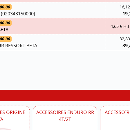
00.00
16,12
(020343150000)
19,
00.00
4,65 € H.T
BETA
00.00
32,89
UR RESSORT BETA
39,
ES ORIGINE
ACCESSOIRES ENDURO RR
ACCESSOIRE
TA
4T/2T