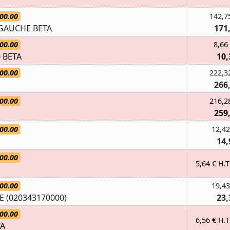
00.00
142,7
GAUCHE BETA
171
00.00
8,66
 BETA
10,
00.00
222,3
266
00.00
216,2
259
00.00
12,42
14,
00.00
5,64 € H.T
00.00
19,43
E (020343170000)
23,
00.00
6,56 € H.T
TA