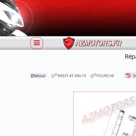
Rép
⟪
Retour
RREFI-4T-390-15
FOURCHE
In