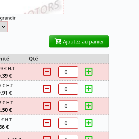
agrandir
Ajoutez au panier
nité
Qté
99 € H.T
0,39 €
6 € H.T
9,91 €
8 € H.T
2,50 €
 € H.T
86 €