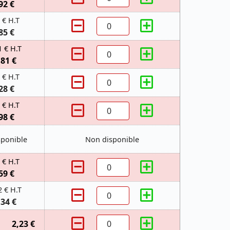
92 €
 € H.T
85 €
1 € H.T
,81 €
 € H.T
28 €
 € H.T
98 €
sponible
Non disponible
 € H.T
59 €
2 € H.T
,34 €
2,23 €