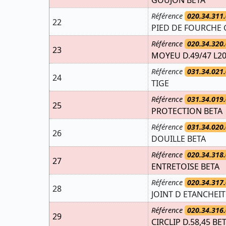
Référence
020.34.311.
22
PIED DE FOURCHE 
Référence
020.34.320.
23
MOYEU D.49/47 L20
Référence
031.34.021.
24
TIGE
Référence
031.34.019.
25
PROTECTION BETA
Référence
031.34.020.
26
DOUILLE BETA
Référence
020.34.318.
27
ENTRETOISE BETA
Référence
020.34.317.
28
JOINT D ETANCHEIT
Référence
020.34.316.
29
CIRCLIP D.58,45 BE