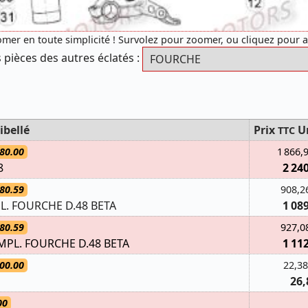
mer en toute simplicité ! Survolez pour zoomer, ou cliquez pour 
 pièces des autres éclatés :
ibellé
Prix
U
TTC
80.00
1 866,
8
2 24
80.59
908,2
L. FOURCHE D.48 BETA
1 08
80.59
927,0
PL. FOURCHE D.48 BETA
1 11
00.00
22,38
26,
00