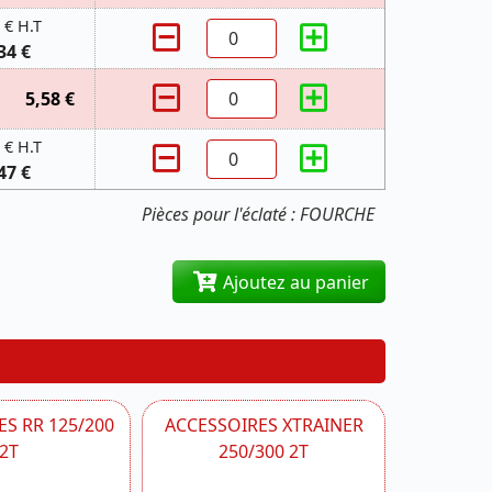
 € H.T
34 €
5,58 €
 € H.T
47 €
Pièces pour l'éclaté : FOURCHE
Ajoutez au panier
S RR 125/200
ACCESSOIRES XTRAINER
2T
250/300 2T