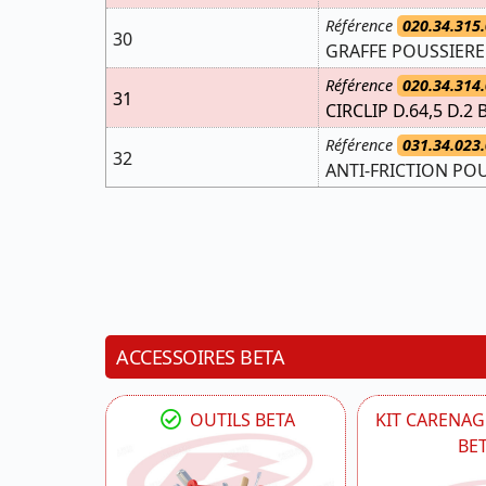
Référence
020.34.315.
30
GRAFFE POUSSIERE 
Référence
020.34.314.
31
CIRCLIP D.64,5 D.2 
Référence
031.34.023.
32
ANTI-FRICTION PO
ACCESSOIRES BETA
OUTILS BETA
KIT CARENAG
BE