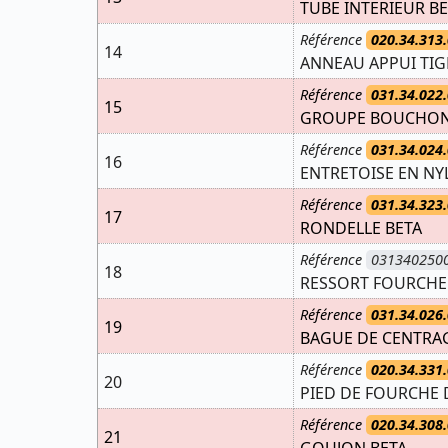
TUBE INTERIEUR B
Référence
020.34.313.
14
ANNEAU APPUI TIGE
Référence
031.34.022.
15
GROUPE BOUCHO
Référence
031.34.024.
16
ENTRETOISE EN NY
Référence
031.34.323.
17
RONDELLE BETA
Référence
031340250
18
RESSORT FOURCHE
Référence
031.34.026.
19
BAGUE DE CENTRA
Référence
020.34.331.
20
PIED DE FOURCHE 
Référence
020.34.308.
21
GOUJON BETA