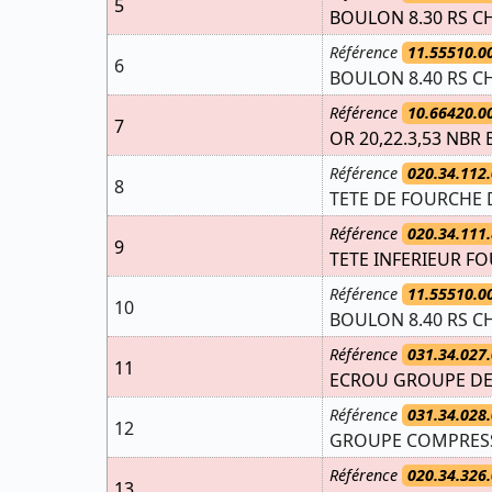
5
BOULON 8.30 RS CH
Référence
11.55510.0
6
BOULON 8.40 RS CH
Référence
10.66420.0
7
OR 20,22.3,53 NBR 
Référence
020.34.112.
8
TETE DE FOURCHE D
Référence
020.34.111.
9
TETE INFERIEUR FO
Référence
11.55510.0
10
BOULON 8.40 RS CH
Référence
031.34.027.
11
ECROU GROUPE DE
Référence
031.34.028.
12
GROUPE COMPRESS
Référence
020.34.326.
13