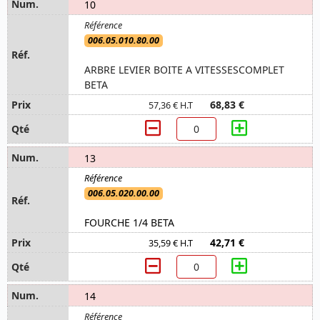
10
006.05.010.80.00
ARBRE LEVIER BOITE A VITESSESCOMPLET
BETA
68,83 €
57,36 € H.T
13
006.05.020.00.00
FOURCHE 1/4 BETA
42,71 €
35,59 € H.T
14