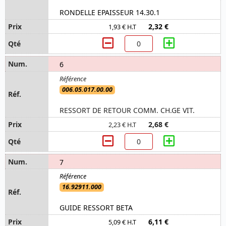
RONDELLE EPAISSEUR 14.30.1
2,32 €
1,93 € H.T
6
006.05.017.00.00
RESSORT DE RETOUR COMM. CH.GE VIT.
2,68 €
2,23 € H.T
7
16.92911.000
GUIDE RESSORT BETA
6,11 €
5,09 € H.T