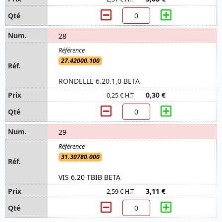
28
27.42000.100
RONDELLE 6.20.1,0 BETA
0,30 €
0,25 € H.T
29
31.30780.000
VIS 6.20 TBIB BETA
3,11 €
2,59 € H.T