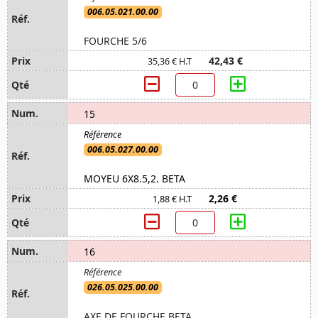
006.05.021.00.00
FOURCHE 5/6
42,43 €
35,36 € H.T
15
006.05.027.00.00
MOYEU 6X8.5,2. BETA
2,26 €
1,88 € H.T
16
026.05.025.00.00
AXE DE FOURCHE BETA