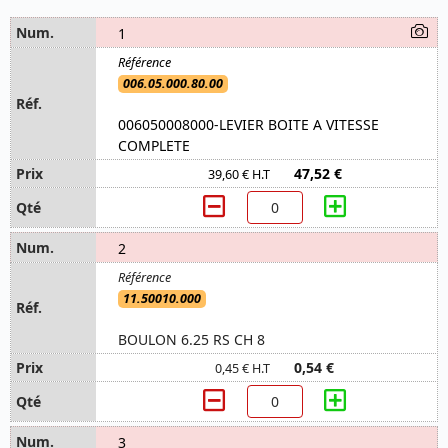
1
006.05.000.80.00
006050008000-LEVIER BOITE A VITESSE
COMPLETE
47,52 €
39,60 € H.T
2
11.50010.000
BOULON 6.25 RS CH 8
0,54 €
0,45 € H.T
3