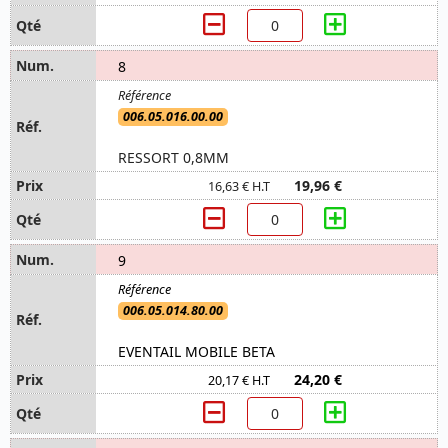
8
006.05.016.00.00
RESSORT 0,8MM
19,96 €
16,63 € H.T
9
006.05.014.80.00
EVENTAIL MOBILE BETA
24,20 €
20,17 € H.T