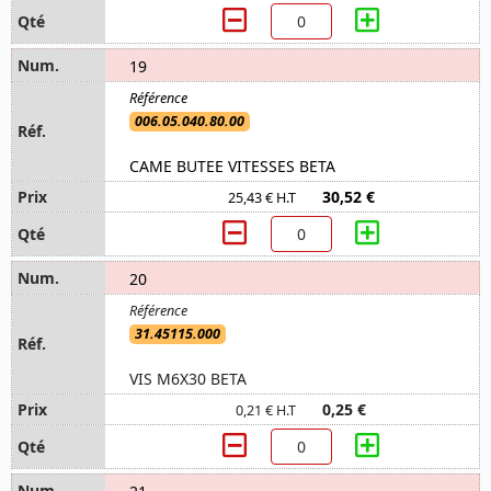
19
006.05.040.80.00
CAME BUTEE VITESSES BETA
30,52 €
25,43 € H.T
20
31.45115.000
VIS M6X30 BETA
0,25 €
0,21 € H.T
21