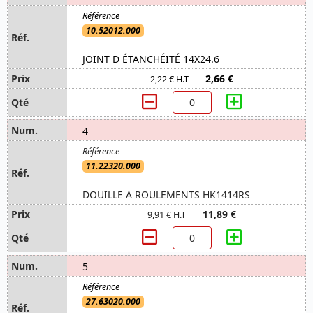
10.52012.000
JOINT D ÉTANCHÉITÉ 14X24.6
2,66 €
2,22 € H.T
4
11.22320.000
DOUILLE A ROULEMENTS HK1414RS
11,89 €
9,91 € H.T
5
27.63020.000