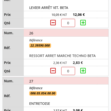
LEVIER ARRÊT VIT. BETA
12,06 €
10,05 € H.T
26
22.39590.000
RESSORT ARRET MARCHE TECHNO BETA
2,83 €
2,36 € H.T
27
006.05.054.00.00
ENTRETOISE
3,08 €
2,57 € H.T