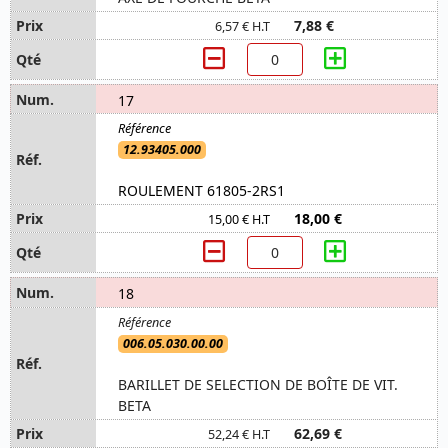
7,88 €
6,57 € H.T
17
12.93405.000
ROULEMENT 61805-2RS1
18,00 €
15,00 € H.T
18
006.05.030.00.00
BARILLET DE SELECTION DE BOÎTE DE VIT.
BETA
62,69 €
52,24 € H.T