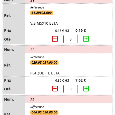
31.29823.000
VIS M5X10 BETA
0,19 €
0,16 € H.T
22
029.05.031.00.00
PLAQUETTE BETA
7,62 €
6,35 € H.T
25
006.05.050.80.00