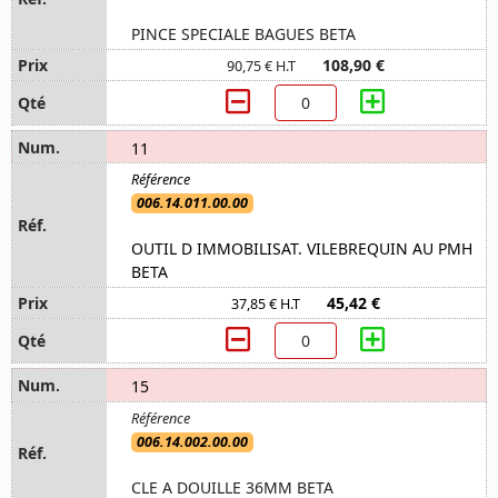
PINCE SPECIALE BAGUES BETA
108,90 €
90,75 € H.T
11
006.14.011.00.00
OUTIL D IMMOBILISAT. VILEBREQUIN AU PMH
BETA
45,42 €
37,85 € H.T
15
006.14.002.00.00
CLE A DOUILLE 36MM BETA