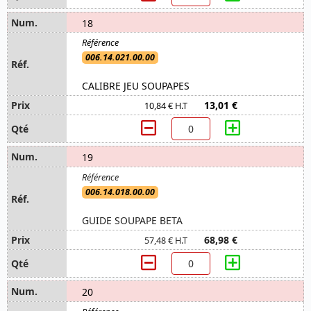
18
006.14.021.00.00
CALIBRE JEU SOUPAPES
13,01 €
10,84 € H.T
19
006.14.018.00.00
GUIDE SOUPAPE BETA
68,98 €
57,48 € H.T
20