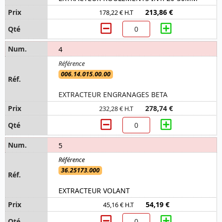
213,86 €
178,22 € H.T
4
006.14.015.00.00
EXTRACTEUR ENGRANAGES BETA
278,74 €
232,28 € H.T
5
36.25173.000
EXTRACTEUR VOLANT
54,19 €
45,16 € H.T