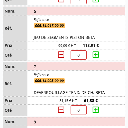
6
006.14.017.00.00
JEU DE SEGMENTS PISTON BETA
118,91 €
99,09 € H.T
7
006.14.005.00.00
DEVERROUILLAGE TEND. DE CH. BETA
61,38 €
51,15 € H.T
8