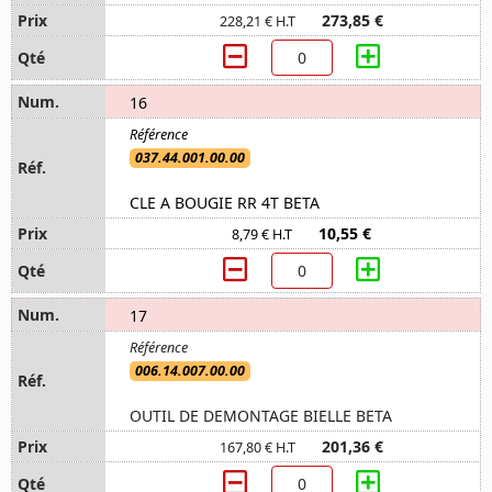
273,85 €
228,21 € H.T
16
037.44.001.00.00
CLE A BOUGIE RR 4T BETA
10,55 €
8,79 € H.T
17
006.14.007.00.00
OUTIL DE DEMONTAGE BIELLE BETA
201,36 €
167,80 € H.T