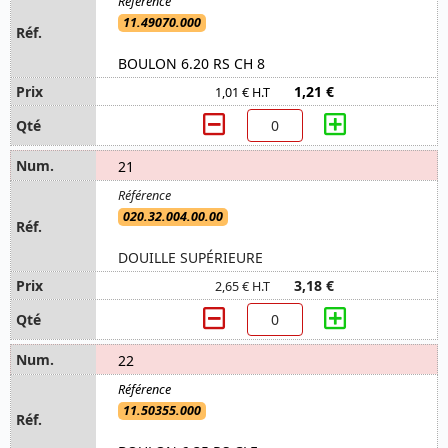
11.49070.000
BOULON 6.20 RS CH 8
1,21 €
1,01 € H.T
21
020.32.004.00.00
DOUILLE SUPÉRIEURE
3,18 €
2,65 € H.T
22
11.50355.000