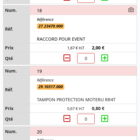
18
27.23470.000
RACCORD POUR EVENT
2,00 €
1,67 € H.T
19
29.10317.000
TAMPON PROTECTION MOTERU RR4T
0,80 €
0,67 € H.T
20