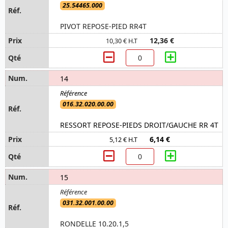
25.54465.000
PIVOT REPOSE-PIED RR4T
12,36 €
10,30 € H.T
14
016.32.020.00.00
RESSORT REPOSE-PIEDS DROIT/GAUCHE RR 4T
6,14 €
5,12 € H.T
15
031.32.001.00.00
RONDELLE 10.20.1,5