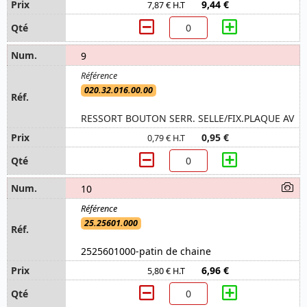
9,44 €
7,87 € H.T
9
020.32.016.00.00
RESSORT BOUTON SERR. SELLE/FIX.PLAQUE AV
0,95 €
0,79 € H.T
10
25.25601.000
2525601000-patin de chaine
6,96 €
5,80 € H.T