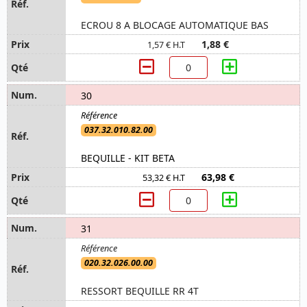
ECROU 8 A BLOCAGE AUTOMATIQUE BAS
1,88 €
1,57 € H.T
30
037.32.010.82.00
BEQUILLE - KIT BETA
63,98 €
53,32 € H.T
31
020.32.026.00.00
RESSORT BEQUILLE RR 4T