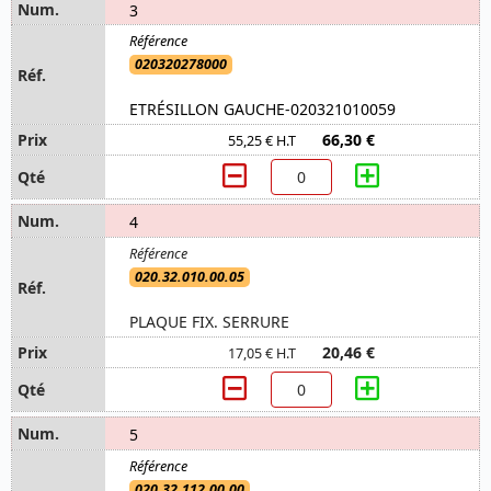
3
020320278000
ETRÉSILLON GAUCHE-020321010059
66,30 €
55,25 € H.T
4
020.32.010.00.05
PLAQUE FIX. SERRURE
20,46 €
17,05 € H.T
5
020.32.112.00.00