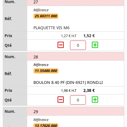
27
25.60311.000
PLAQUETTE VIS M6
1,52 €
1,27 € H.T
28
11.55480.000
BOULON 8.40 PF (DIN-6921) ROND.LI
2,38 €
1,98 € H.T
29
13.17020.000