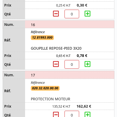
0,30 €
0,25 € H.T
16
12.81993.000
GOUPILLE REPOSE-PIED 3X20
0,78 €
0,65 € H.T
17
020.32.020.00.00
PROTECTION MOTEUR
162,62 €
135,52 € H.T