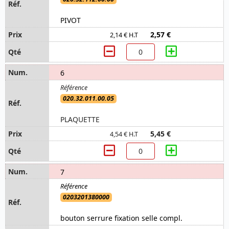
PIVOT
2,57 €
2,14 € H.T
6
020.32.011.00.05
PLAQUETTE
5,45 €
4,54 € H.T
7
0203201380000
bouton serrure fixation selle compl.