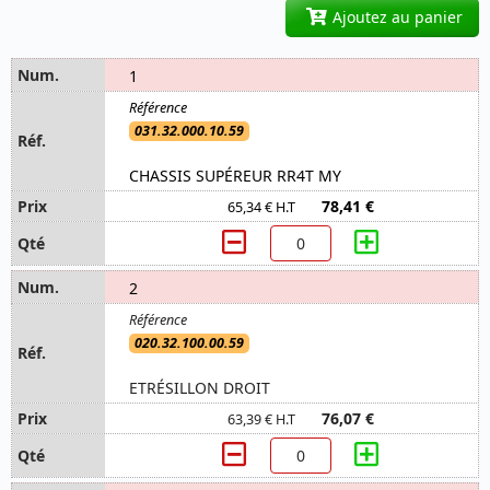
Ajoutez au panier
1
031.32.000.10.59
CHASSIS SUPÉREUR RR4T MY
78,41 €
65,34 € H.T
2
020.32.100.00.59
ETRÉSILLON DROIT
76,07 €
63,39 € H.T