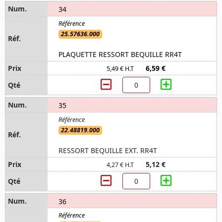
34
25.57636.000
PLAQUETTE RESSORT BEQUILLE RR4T
6,59 €
5,49 € H.T
35
22.48819.000
RESSORT BEQUILLE EXT. RR4T
5,12 €
4,27 € H.T
36