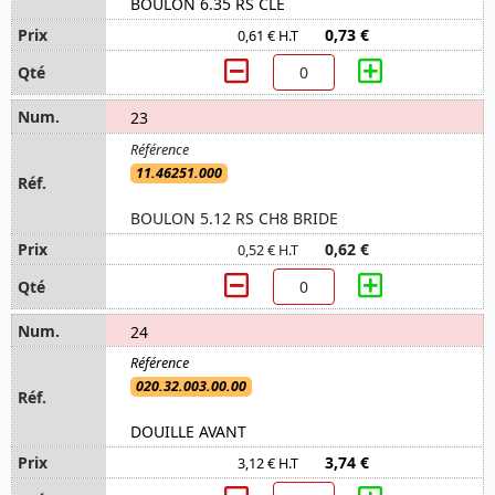
BOULON 6.35 RS CLE
0,73 €
0,61 € H.T
23
11.46251.000
BOULON 5.12 RS CH8 BRIDE
0,62 €
0,52 € H.T
24
020.32.003.00.00
DOUILLE AVANT
3,74 €
3,12 € H.T