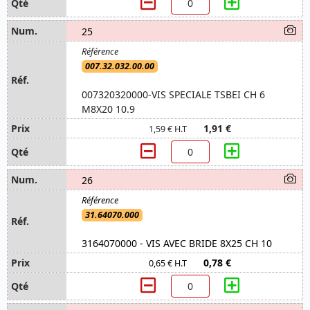
25
007.32.032.00.00
007320320000-VIS SPECIALE TSBEI CH 6
M8X20 10.9
1,91 €
1,59 € H.T
26
31.64070.000
3164070000 - VIS AVEC BRIDE 8X25 CH 10
0,78 €
0,65 € H.T