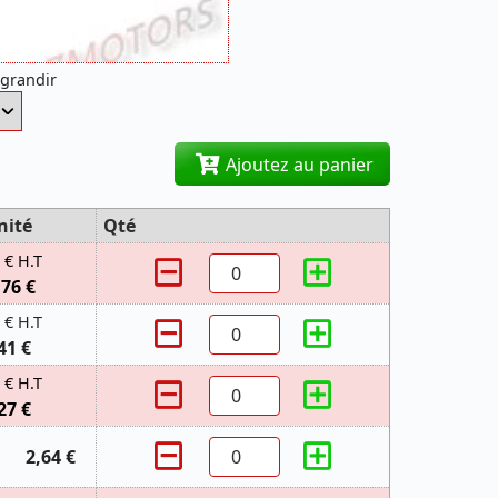
agrandir
Ajoutez au panier
nité
Qté
 € H.T
,76 €
 € H.T
41 €
 € H.T
27 €
2,64 €