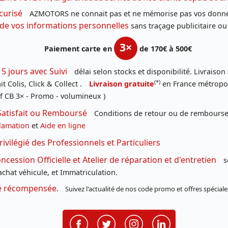
curisé
AZMOTORS ne connait pas et ne mémorise pas vos donné
 de vos informations personnelles
sans traçage publicitaire ou
3×
Paiement carte en
de 170€ à 500€
 5 jours avec Suivi
délai selon stocks et disponibilité. Livraison
(*)
t Colis, Click & Collect .
Livraison gratuite
en France métropoli
f CB 3× - Promo - volumineux )
Satisfait ou Remboursé
Conditions de retour ou de remboursem
lamation
et
Aide en ligne
rivilégié des Professionnels et Particuliers
cession Officielle et Atelier de réparation et d'entretien
s
chat véhicule, et Immatriculation.
té récompensée.
Suivez l'actualité de nos code promo et offres spéciale