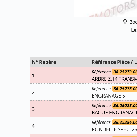
Zoo
Le
N° Repère
Référence Pièce / L
Référence
36.25273.0
1
ARBRE Z.14 TRANSM
Référence
36.25276.0
2
ENGRANAGE 5
Référence
36.25028.0
3
BAGUE ENGRANAGE
Référence
36.25286.0
4
RONDELLE SPEC. 25