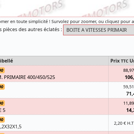
mer en toute simplicité ! Survolez pour zoomer, ou cliquez pour 
s pièces des autres éclatés :
ibellé
Prix
U
TTC
00
88,97
. PRIMAIRE 400/450/525
106
00
59,51
71,
00
11,89
 5
14,
00
2,20 € H.T
,2X32X1,5