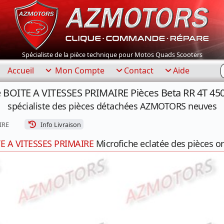
Spécialiste de la pièce technique pour Motos Quads Scooters
R
Accueil
Mon Compte
Contact
Aide
e BOITE A VITESSES PRIMAIRE Pièces Beta RR 4T 45
spécialiste des pièces détachées AZMOTORS neuves
IRE
Info Livraison
E A VITESSES PRIMAIRE
Microfiche eclatée des pièces or