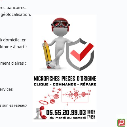
es bancaires.
 géolocalisation.
 à domicile, en
taine à partir
ent claires :
ervices
s sur les réseaux
Voi