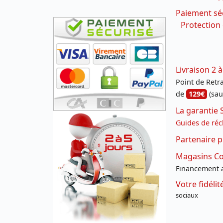
Paiement sé
Protection
Livraison 2 à
Point de Retrai
de
129€
(sau
La garantie 
Guides de réc
Partenaire p
Magasins Con
Financement a
Votre fidéli
sociaux