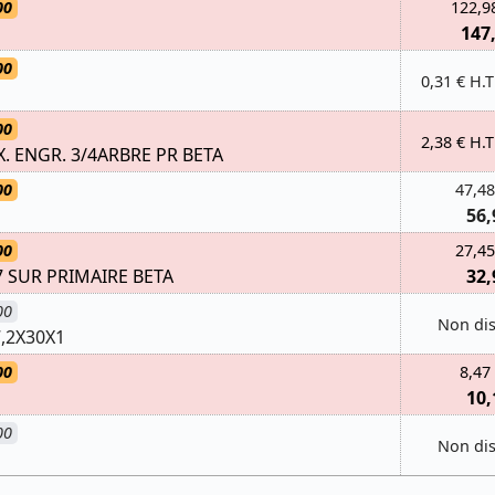
00
122,9
147
00
0,31 € H.T
00
2,38 € H.T
X. ENGR. 3/4ARBRE PR BETA
00
47,48
56,
00
27,45
7 SUR PRIMAIRE BETA
32,
00
Non di
,2X30X1
00
8,47
10,
00
Non di