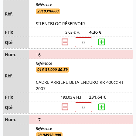
2910310000
SILENTBLOC RÉSERVOIR
4,36 €
3,63 € H.T
16
016.31.000.80.59
CADRE ARRIERE BETA ENDURO RR 400cc 4T
2007
231,64 €
193,03 € H.T
17
28.94958.000