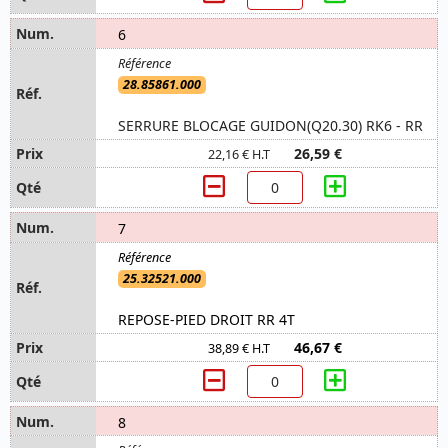
6
28.85861.000
SERRURE BLOCAGE GUIDON(Q20.30) RK6 - RR
26,59 €
22,16 € H.T
7
25.32521.000
REPOSE-PIED DROIT RR 4T
46,67 €
38,89 € H.T
8