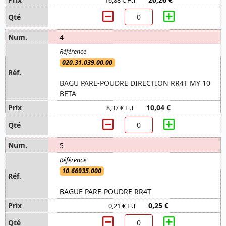
16,88 € H.T
4
020.31.039.00.00
BAGU PARE-POUDRE DIRECTION RR4T MY 10
BETA
10,04 €
8,37 € H.T
5
10.66935.000
BAGUE PARE-POUDRE RR4T
0,25 €
0,21 € H.T