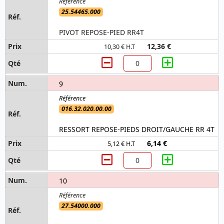
25.54465.000
PIVOT REPOSE-PIED RR4T
12,36 €
10,30 € H.T
9
016.32.020.00.00
RESSORT REPOSE-PIEDS DROIT/GAUCHE RR 4T
6,14 €
5,12 € H.T
10
27.54000.000