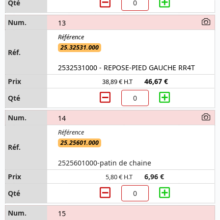
13
25.32531.000
2532531000 - REPOSE-PIED GAUCHE RR4T
46,67 €
38,89 € H.T
14
25.25601.000
2525601000-patin de chaine
6,96 €
5,80 € H.T
15