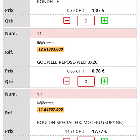
RONDELLE
1,07 €
0,89 € H.T
11
12.81993.000
GOUPILLE REPOSE-PIED 3X20
0,78 €
0,65 € H.T
12
11.64607.000
BOULON SPECIAL FIX. MOTERU (SUP/INF.)
17,77 €
14,81 € H.T