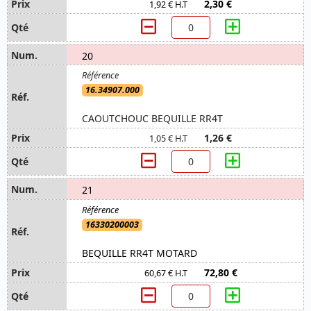
2,30 €
1,92 € H.T
20
16.34907.000
CAOUTCHOUC BEQUILLE RR4T
1,26 €
1,05 € H.T
21
16330200003
BEQUILLE RR4T MOTARD
72,80 €
60,67 € H.T