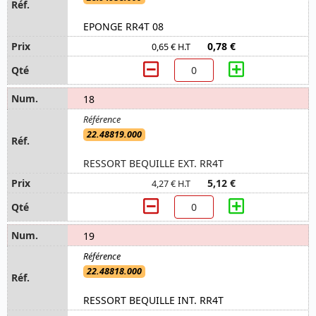
EPONGE RR4T 08
0,78 €
0,65 € H.T
18
22.48819.000
RESSORT BEQUILLE EXT. RR4T
5,12 €
4,27 € H.T
19
22.48818.000
RESSORT BEQUILLE INT. RR4T