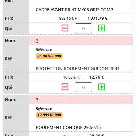
CADRE AVANT RR 4T MY08.GRIS.COMP
1 071,79 €
893,16 € H.T
2
25.98782.000
PROTECTION ROULEMENT GUIDON RR4T
12,76 €
10,63 € H.T
3
12.99510.000
ROULEMENT CONIQUE 29.50.15
20,26 €