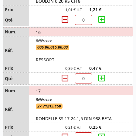
BOULON 6.20 RS CH 8
1,21 €
1,01 € H.T
16
006.06.015.00.00
RESSORT
0,47 €
0,39 € H.T
17
27.71215.150
RONDELLE SS 17.24.1,5 DIN 988 BETA
0,25 €
0,21 € H.T