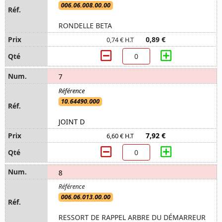
006.06.008.00.00
RONDELLE BETA
0,89 €
0,74 € H.T
7
10.64490.000
JOINT D
7,92 €
6,60 € H.T
8
006.06.013.00.00
RESSORT DE RAPPEL ARBRE DU DÉMARREUR