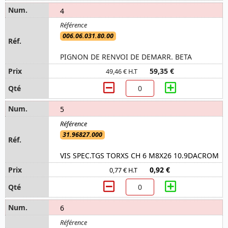
4
006.06.031.80.00
PIGNON DE RENVOI DE DEMARR. BETA
59,35 €
49,46 € H.T
5
31.96827.000
VIS SPEC.TGS TORXS CH 6 M8X26 10.9DACROM
0,92 €
0,77 € H.T
6