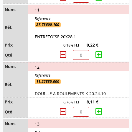
11
27.73600.100
ENTRETOISE 20X28.1
0,22 €
0,18 € H.T
12
11.22835.000
DOUILLE A ROULEMENTS K 20.24.10
8,11 €
6,76 € H.T
13