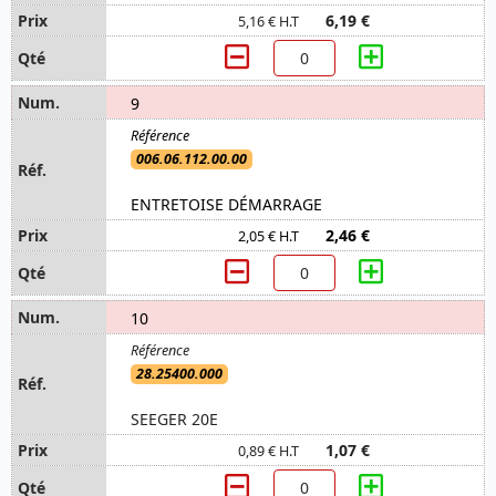
6,19 €
5,16 € H.T
9
006.06.112.00.00
ENTRETOISE DÉMARRAGE
2,46 €
2,05 € H.T
10
28.25400.000
SEEGER 20E
1,07 €
0,89 € H.T