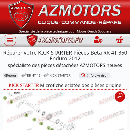
Spécialiste de la pièce technique pour Motos Quads Scooters
Connection
Panie
Réparer votre KICK STARTER Pièces Beta RR 4T 350
Enduro 2012
spécialiste des pièces détachées AZMOTORS neuves
⟪
Retour
RR-4T-12
KICK-STARTER
Info Livraison
KICK STARTER
Microfiche eclatée des pièces origine