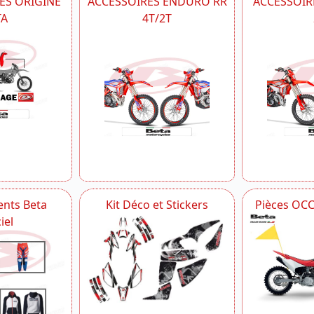
ES ORIGINE
ACCESSOIRES ENDURO RR
ACCESSOIRE
TA
4T/2T
nts Beta
Kit Déco et Stickers
Pièces OC
iel