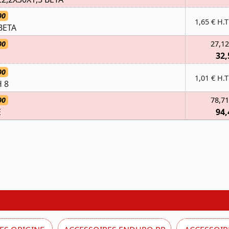
00
1,65 € H.T
BETA
00
27,12
32,
00
1,01 € H.T
 8
00
78,71
E
94,