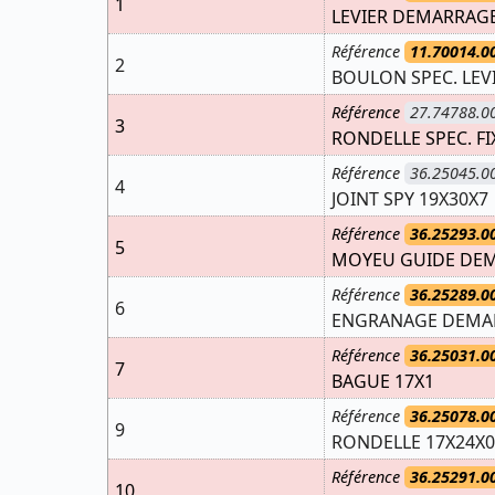
1
LEVIER DEMARRAGE
Référence
11.70014.0
2
BOULON SPEC. LEV
Référence
27.74788.0
3
RONDELLE SPEC. FI
Référence
36.25045.0
4
JOINT SPY 19X30X7
Référence
36.25293.0
5
MOYEU GUIDE DE
Référence
36.25289.0
6
ENGRANAGE DEMA
Référence
36.25031.0
7
BAGUE 17X1
Référence
36.25078.0
9
RONDELLE 17X24X0
Référence
36.25291.0
10