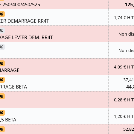
 250/400/450/525
125
00
1,74 € H.T
IER DEMARRAGE RR4T
00
Non di
XAGE LEVIER DEM. RR4T
00
Non di
00
4,09 € H.T
MARRAGE
00
37,41
RRAGE BETA
44,
00
0,28 € H.T
00
1,20 € H.T
,5 BETA
00
52,82