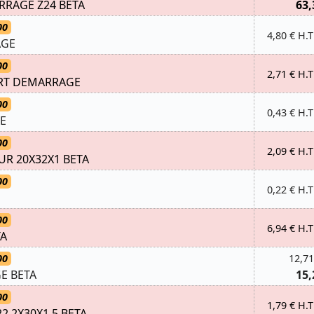
RAGE Z24 BETA
63,
00
4,80 € H.T
AGE
00
2,71 € H.T
RT DEMARRAGE
00
0,43 € H.T
LE
00
2,09 € H.T
UR 20X32X1 BETA
00
0,22 € H.T
00
6,94 € H.T
TA
00
12,71
E BETA
15,
00
1,79 € H.T
2,2X30X1,5 BETA