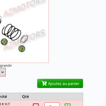
agrandir
Ajoutez au panier
nité
Qté
3 € H.T