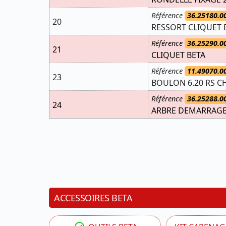
Référence
36.25180.0
20
RESSORT CLIQUET 
Référence
36.25290.0
21
CLIQUET BETA
Référence
11.49070.0
23
BOULON 6.20 RS CH
Référence
36.25288.0
24
ARBRE DEMARRAG
ACCESSOIRES BETA