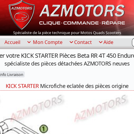
Spécialiste de la pièce technique pour Motos Quads Scooters
R
Accueil
Mon Compte
Contact
Aide
er votre KICK STARTER Pièces Beta RR 4T 450 Endur
spécialiste des pièces détachées AZMOTORS neuves
nfo Livraison
KICK STARTER
Microfiche eclatée des pièces origine