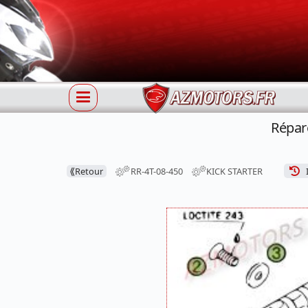
Répar
⟪
Retour
RR-4T-08-450
KICK STARTER
I