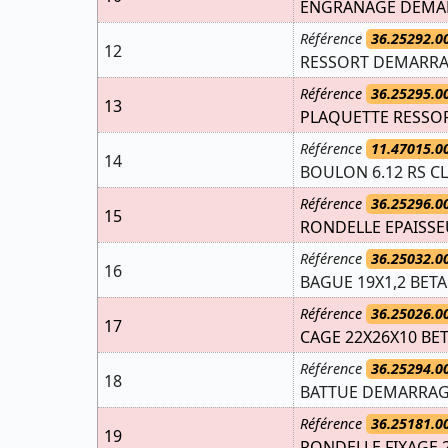
ENGRANAGE DEMAR
Référence
36.25292.0
12
RESSORT DEMARR
Référence
36.25295.0
13
PLAQUETTE RESSO
Référence
11.47015.0
14
BOULON 6.12 RS C
Référence
36.25296.0
15
RONDELLE EPAISSE
Référence
36.25032.0
16
BAGUE 19X1,2 BETA
Référence
36.25026.0
17
CAGE 22X26X10 BE
Référence
36.25294.0
18
BATTUE DEMARRAG
Référence
36.25181.0
19
RONDELLE FIXAGE 2