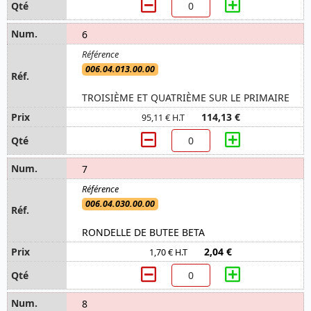
6
006.04.013.00.00
TROISIÈME ET QUATRIÈME SUR LE PRIMAIRE
114,13 €
95,11 € H.T
7
006.04.030.00.00
RONDELLE DE BUTEE BETA
2,04 €
1,70 € H.T
8