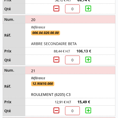
58,12 € H.T
20
006.04.020.00.00
ARBRE SECONDAIRE BETA
106,13 €
88,44 € H.T
21
12.95610.000
ROULEMENT (6205) C3
15,49 €
12,91 € H.T