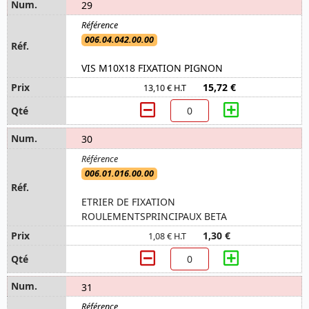
29
006.04.042.00.00
VIS M10X18 FIXATION PIGNON
15,72 €
13,10 € H.T
30
006.01.016.00.00
ETRIER DE FIXATION
ROULEMENTSPRINCIPAUX BETA
1,30 €
1,08 € H.T
31