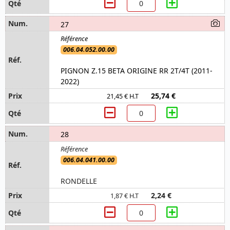
27
006.04.052.00.00
PIGNON Z.15 BETA ORIGINE RR 2T/4T (2011-
2022)
25,74 €
21,45 € H.T
28
006.04.041.00.00
RONDELLE
2,24 €
1,87 € H.T