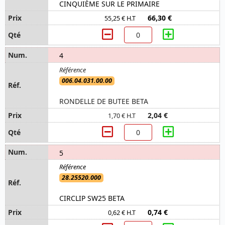
CINQUIÈME SUR LE PRIMAIRE
66,30 €
55,25 € H.T
4
006.04.031.00.00
RONDELLE DE BUTEE BETA
2,04 €
1,70 € H.T
5
28.25520.000
CIRCLIP SW25 BETA
0,74 €
0,62 € H.T