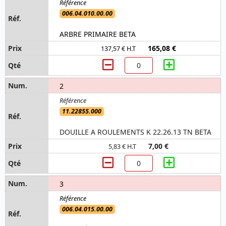
006.04.010.00.00
ARBRE PRIMAIRE BETA
165,08 €
137,57 € H.T
2
11.22855.000
DOUILLE A ROULEMENTS K 22.26.13 TN BETA
7,00 €
5,83 € H.T
3
006.04.015.00.00