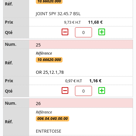
10.66020.000
JOINT SPY 32.45.7 BSL
11,68 €
9,73 € H.T
25
10.66620.000
OR 25,12.1,78
1,16 €
0,97 € H.T
26
006.04.040.00.00
ENTRETOISE