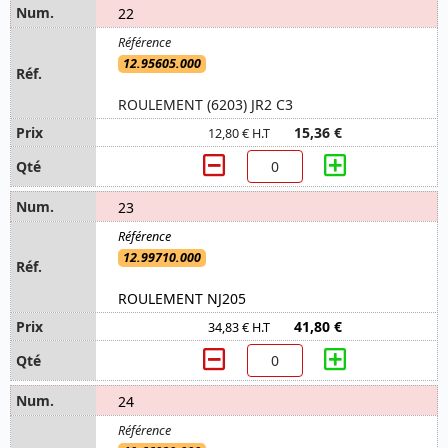
22
12.95605.000
ROULEMENT (6203) JR2 C3
15,36 €
12,80 € H.T
23
12.99710.000
ROULEMENT NJ205
41,80 €
34,83 € H.T
24