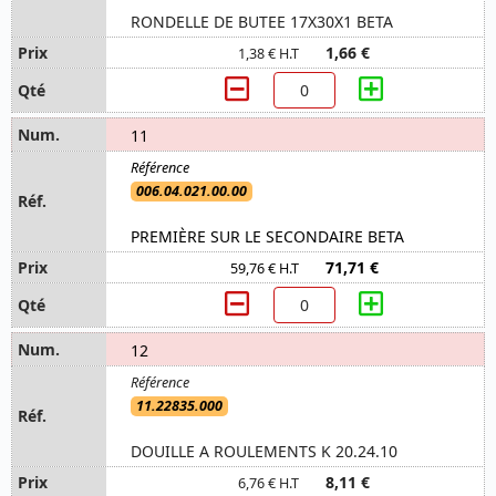
RONDELLE DE BUTEE 17X30X1 BETA
1,66 €
1,38 € H.T
11
006.04.021.00.00
PREMIÈRE SUR LE SECONDAIRE BETA
71,71 €
59,76 € H.T
12
11.22835.000
DOUILLE A ROULEMENTS K 20.24.10
8,11 €
6,76 € H.T