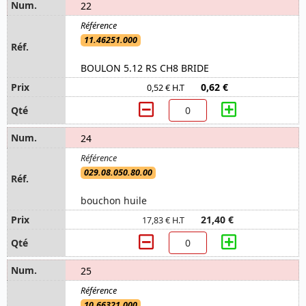
22
11.46251.000
BOULON 5.12 RS CH8 BRIDE
0,62 €
0,52 € H.T
24
029.08.050.80.00
bouchon huile
21,40 €
17,83 € H.T
25
10.66321.000