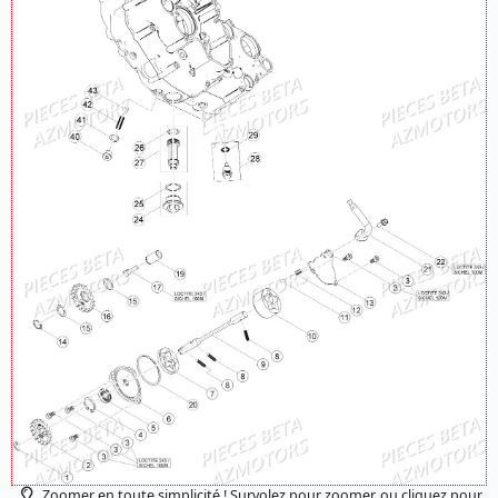
Zoomer en toute simplicité ! Survolez pour zoomer, ou cliquez pour