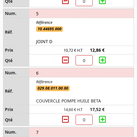
5
10.44695.000
JOINT D
12,86 €
10,72 € H.T
6
029.08.011.00.00
COUVERCLE POMPE HUILE BETA
17,52 €
14,60 € H.T
7