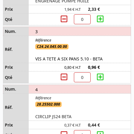
ENGRENAGE POMPE HUILE
2,33 €
1,94 € H.T
3
C24.24.045.00.00
VIS A TETE A SIX PANS 5.10 - BETA
0,96 €
0,80 € H.T
4
28.25502.000
CIRCLIP JS24 BETA
0,44 €
0,37 € H.T