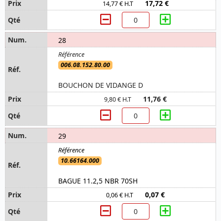
17,72 €
14,77 € H.T
28
006.08.152.80.00
BOUCHON DE VIDANGE D
11,76 €
9,80 € H.T
29
10.66164.000
BAGUE 11.2,5 NBR 70SH
0,07 €
0,06 € H.T