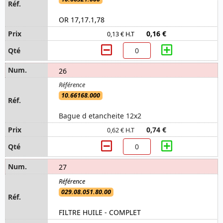
OR 17,17.1,78
0,16 €
0,13 € H.T
26
10.66168.000
Bague d etancheite 12x2
0,74 €
0,62 € H.T
27
029.08.051.80.00
FILTRE HUILE - COMPLET