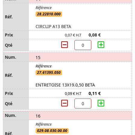
28.22810.000
CIRCLIP A13 BETA
0,08 €
0,07 € H.T
15
27.61395.050
ENTRETOISE 13X19.0,50 BETA
0,11 €
0,09 € H.T
16
029.08.030.00.00