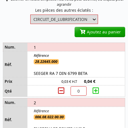
agrandir
Les pièces des autres éclatés :
Ajoutez au panier
1
28.22645.000
SEEGER RA 7 DIN 6799 BETA
0,04 €
0,03 € H.T
2
006.08.022.00.00