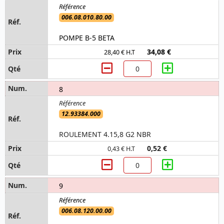
006.08.010.80.00
POMPE B-5 BETA
34,08 €
28,40 € H.T
8
12.93384.000
ROULEMENT 4.15,8 G2 NBR
0,52 €
0,43 € H.T
9
006.08.120.00.00