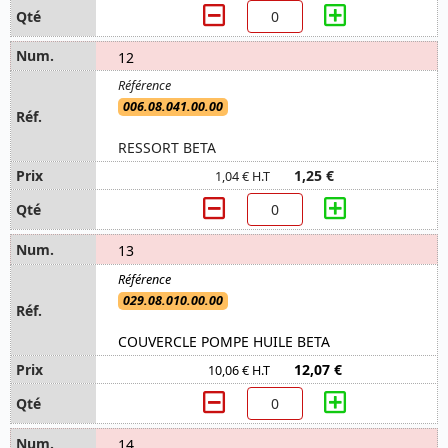
12
006.08.041.00.00
RESSORT BETA
1,25 €
1,04 € H.T
13
029.08.010.00.00
COUVERCLE POMPE HUILE BETA
12,07 €
10,06 € H.T
14