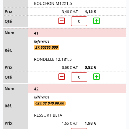
BOUCHON M12X1,5
4,15 €
3,46 € H.T
41
27.60265.000
RONDELLE 12.181,5
0,82 €
0,68 € H.T
42
029.08.040.00.00
RESSORT BETA
1,98 €
1,65 € H.T