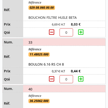
029.08.060.00.00
BOUCHON FILTRE HUILE BETA
8,03 €
6,69 € H.T
33
11.48025.000
BOULON 6.16 RS CH 8
0,44 €
0,37 € H.T
40
36.25062.000