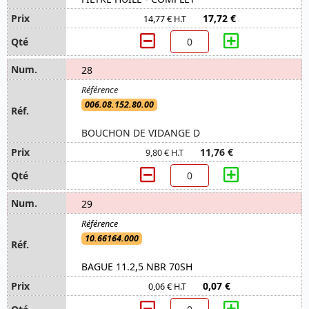
17,72 €
14,77 € H.T
28
006.08.152.80.00
BOUCHON DE VIDANGE D
11,76 €
9,80 € H.T
29
10.66164.000
BAGUE 11.2,5 NBR 70SH
0,07 €
0,06 € H.T