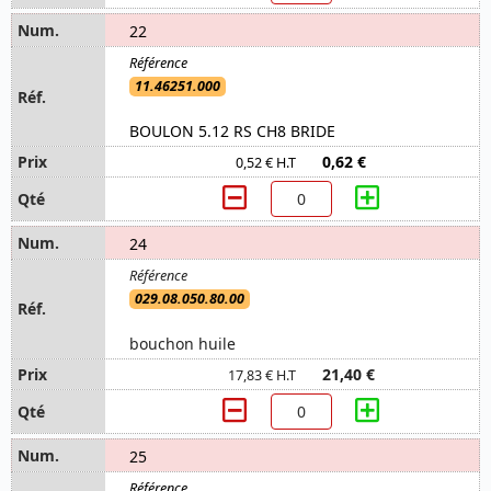
22
11.46251.000
BOULON 5.12 RS CH8 BRIDE
0,62 €
0,52 € H.T
24
029.08.050.80.00
bouchon huile
21,40 €
17,83 € H.T
25