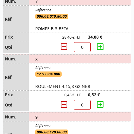
7
006.08.010.80.00
POMPE B-5 BETA
34,08 €
28,40 € H.T
8
12.93384.000
ROULEMENT 4.15,8 G2 NBR
0,52 €
0,43 € H.T
9
006.08.120.00.00