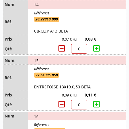
14
28.22810.000
CIRCLIP A13 BETA
0,08 €
0,07 € H.T
15
27.61395.050
ENTRETOISE 13X19.0,50 BETA
0,11 €
0,09 € H.T
16