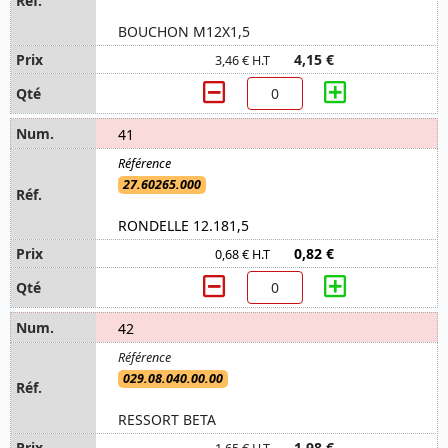
BOUCHON M12X1,5
4,15 €
3,46 € H.T
41
27.60265.000
RONDELLE 12.181,5
0,82 €
0,68 € H.T
42
029.08.040.00.00
RESSORT BETA
1,98 €