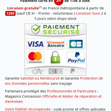
3×
Paiement carte en
de 170€ à 500€
(*)
Livraison gratuite
en France métropolitaine à partir de
129€
(sauf CB 3× - Promo - volumineux )
Livraison Suivi
2 à
5 jours selon dispo stock
Garantie
Satisfait ou Remboursé
et Garantie
Protection de
vos Données personnelles
sans traçage
Partenaire privilégié des
Professionnels et Particuliers
-
Magasins Concession
Officielle et Atelier de réparation et
d'entretien
Votre fidélité récompensée
: code promo et offres spéciales