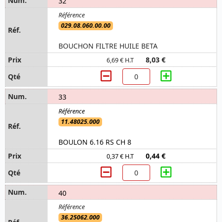
32
029.08.060.00.00
BOUCHON FILTRE HUILE BETA
8,03 €
6,69 € H.T
33
11.48025.000
BOULON 6.16 RS CH 8
0,44 €
0,37 € H.T
40
36.25062.000