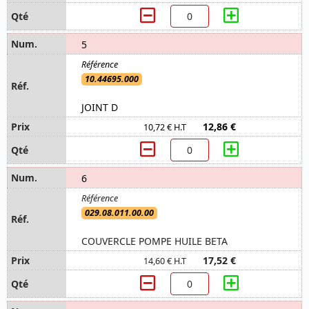
5
10.44695.000
JOINT D
12,86 €
10,72 € H.T
6
029.08.011.00.00
COUVERCLE POMPE HUILE BETA
17,52 €
14,60 € H.T