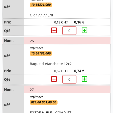
10.66321.000
OR 17,17.1,78
0,16 €
0,13 € H.T
26
10.66168.000
Bague d etancheite 12x2
0,74 €
0,62 € H.T
27
029.08.051.80.00
FILTRE HUILE - COMPLET