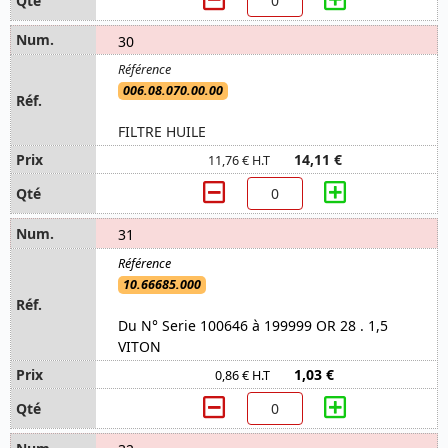
30
006.08.070.00.00
FILTRE HUILE
14,11 €
11,76 € H.T
31
10.66685.000
Du N° Serie 100646 à 199999 OR 28 . 1,5
VITON
1,03 €
0,86 € H.T