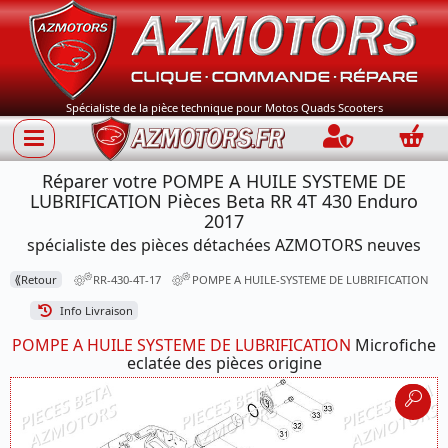
Spécialiste de la pièce technique pour Motos Quads Scooters
Connection
Panie
Réparer votre POMPE A HUILE SYSTEME DE
LUBRIFICATION Pièces Beta RR 4T 430 Enduro
2017
spécialiste des pièces détachées AZMOTORS neuves
⟪
Retour
RR-430-4T-17
POMPE A HUILE-SYSTEME DE LUBRIFICATION
Info Livraison
POMPE A HUILE SYSTEME DE LUBRIFICATION
Microfiche
eclatée des pièces origine