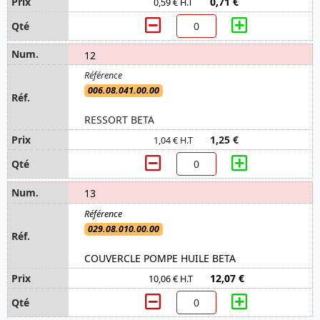
0,71 €
0,59 € H.T
12
006.08.041.00.00
RESSORT BETA
1,25 €
1,04 € H.T
13
029.08.010.00.00
COUVERCLE POMPE HUILE BETA
12,07 €
10,06 € H.T