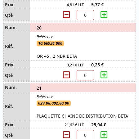
5,77 €
4,81 € H.T
20
10.66934.000
OR 45 . 2 NBR BETA
0,25 €
0,21 € H.T
21
029.08.002.80.00
PLAQUETTE CHAINE DE DISTRIBUTION BETA
25,94 €
21,62 € H.T