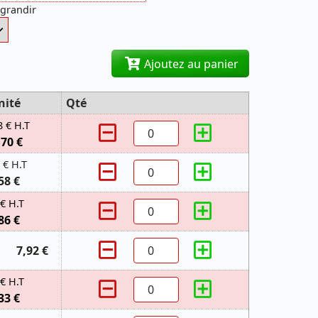
agrandir
Ajoutez au panier
nité
Qté
8 € H.T
,70 €
 € H.T
58 €
 € H.T
86 €
7,92 €
 € H.T
33 €