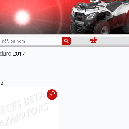
Panier
echercher...
nduro 2017
ne