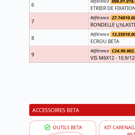
Référence
006.01.016.
6
ETRIER DE FIXATI
Référence
27.74810.0
7
RONDELLE ï¿½LAST
Référence
13.25010.0
8
ECROU BETA
Référence
C24.90.002
9
VIS M6X12 - 10.9/12
ACCESSOIRES BETA
OUTILS BETA
KIT CARENAG
BE