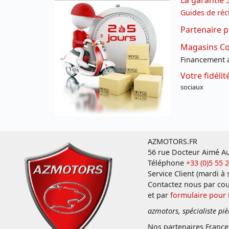
La garantie 
Guides de réc
Partenaire p
Magasins Con
Financement a
Votre fidéli
sociaux
AZMOTORS.FR
56 rue Docteur Aimé Au
Téléphone
+33 (0)5 55 
Service Client (mardi à
Contactez nous par cou
et par
formulaire pour
azmotors, spécialiste piè
Nos partenaires Franc