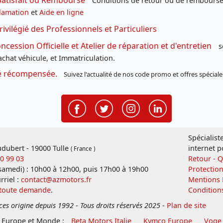
Satisfait ou Remboursé
Conditions de retour ou de remboursem
lamation
et
Aide en ligne
rivilégié des Professionnels et Particuliers
cession Officielle et Atelier de réparation et d'entretien
s
chat véhicule, et Immatriculation.
té récompensée.
Suivez l'actualité de nos code promo et offres spéciale
Spécialist
dubert - 19000 Tulle
internet p
( France )
20 99 03
Retour - 
 samedi) : 10h00 à 12h00, puis 17h00 à 19h00
Protectio
rriel :
contact@azmotors.fr
Mentions 
 toute demande
.
Condition
ces origine depuis 1992 - Tous droits réservés 2025
-
Plan de site
e Europe et Monde :
Beta Motors Italie
Kymco Europe
Voge