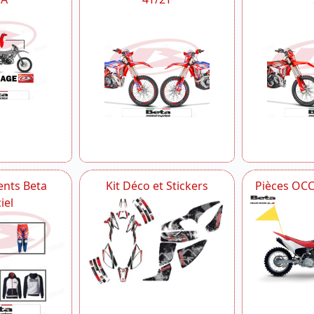
nts Beta
Kit Déco et Stickers
Pièces OC
iel