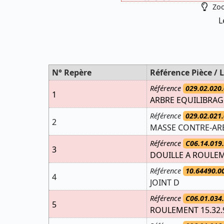
Zoo
L
N° Repère
Référence Pièce / L
Référence
029.02.020.
1
ARBRE EQUILIBRAG
Référence
029.02.021.
2
MASSE CONTRE-AR
Référence
C06.14.019
3
DOUILLE A ROULEM
Référence
10.64490.0
4
JOINT D
Référence
C06.01.034
5
ROULEMENT 15.32.