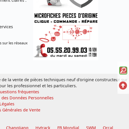
ent claires :
ervices
s sur les réseaux
Voi
la
e de la vente de pièces techniques neuf d'origine constructeur sur
Ret
our les professionnel et les particuliers.
mi
Questions fréquentes
en
n des Données Personnelles
sc
Légales
hau
écl
s Générales de Vente
ChangJiang
Hytrack
FB Mondial
SWM
Orcal