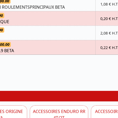
00.00
1,08 € H.T
ON ROULEMENTSPRINCIPAUX BETA
00
0,20 € H.T
IQUE
00
2,08 € H.T
.00.00
0,22 € H.T
.9 BETA
ES ORIGINE
ACCESSOIRES ENDURO RR
ACCESSOIRE
TA
4T/2T