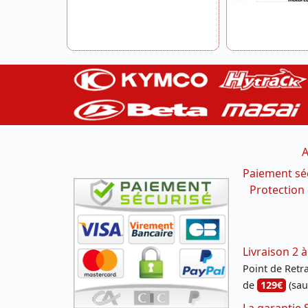
A
Paiement sé
Protection
Livraison 2 à
Point de Retrai
de
129€
(sau