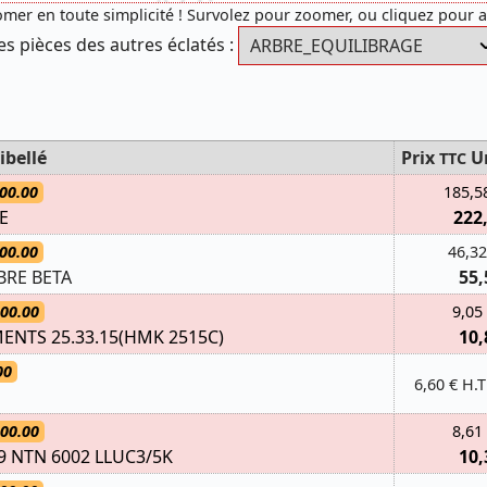
mer en toute simplicité ! Survolez pour zoomer, ou cliquez pour 
es pièces des autres éclatés :
ibellé
Prix
U
TTC
00.00
185,5
E
222
00.00
46,32
BRE BETA
55,
.00.00
9,05
ENTS 25.33.15(HMK 2515C)
10,
00
6,60 € H.T
.00.00
8,61
9 NTN 6002 LLUC3/5K
10,