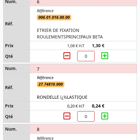
6
006.01.016.00.00
ETRIER DE FIXATION
ROULEMENTSPRINCIPAUX BETA
1,30 €
1,08 € H.T
7
27.74810.000
RONDELLE ï¿½LASTIQUE
0,24 €
0,20 € H.T
8