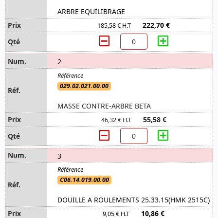
ARBRE EQUILIBRAGE
222,70 €
185,58 € H.T
2
029.02.021.00.00
MASSE CONTRE-ARBRE BETA
55,58 €
46,32 € H.T
3
C06.14.019.00.00
DOUILLE A ROULEMENTS 25.33.15(HMK 2515C)
10,86 €
9,05 € H.T