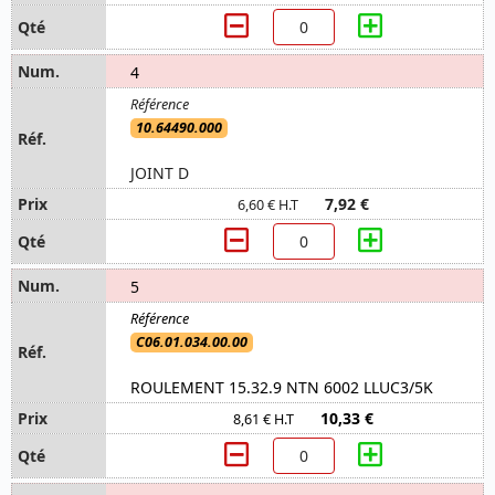
4
10.64490.000
JOINT D
7,92 €
6,60 € H.T
5
C06.01.034.00.00
ROULEMENT 15.32.9 NTN 6002 LLUC3/5K
10,33 €
8,61 € H.T