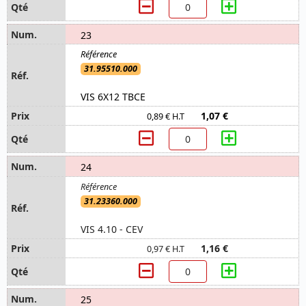
23
31.95510.000
VIS 6X12 TBCE
1,07 €
0,89 € H.T
24
31.23360.000
VIS 4.10 - CEV
1,16 €
0,97 € H.T
25