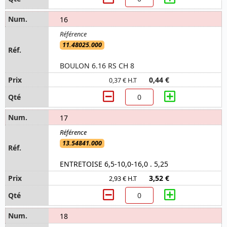
16
11.48025.000
BOULON 6.16 RS CH 8
0,44 €
0,37 € H.T
17
13.54841.000
ENTRETOISE 6,5-10,0-16,0 . 5,25
3,52 €
2,93 € H.T
18