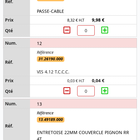
PASSE-CABLE
9,98 €
8,32 € H.T
12
31.26190.000
VIS 4.12 T.C.C.C.
0,04 €
0,03 € H.T
13
13.49189.000
ENTRETOISE 22MM COUVERCLE PIGNON RR
4T