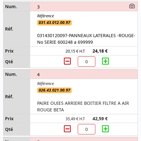
3
031.43.012.00.97
031430120097-PANNEAUX LATERALES -ROUGE-
No SERIE 600248 a 699999
24,18 €
20,15 € H.T
4
026.43.021.00.97
PAIRE OUIES ARRIERE BOITIER FILTRE A AIR
ROUGE BETA
42,59 €
35,49 € H.T