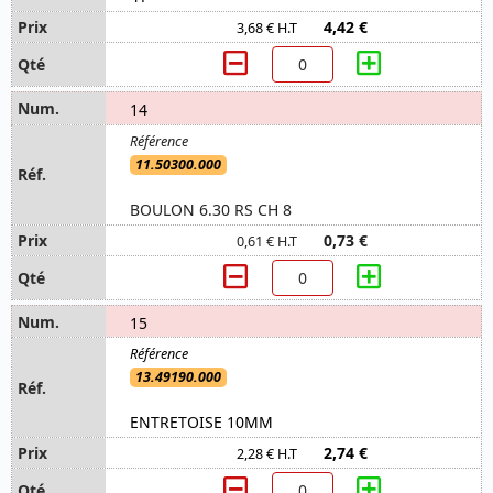
4,42 €
3,68 € H.T
14
11.50300.000
BOULON 6.30 RS CH 8
0,73 €
0,61 € H.T
15
13.49190.000
ENTRETOISE 10MM
2,74 €
2,28 € H.T