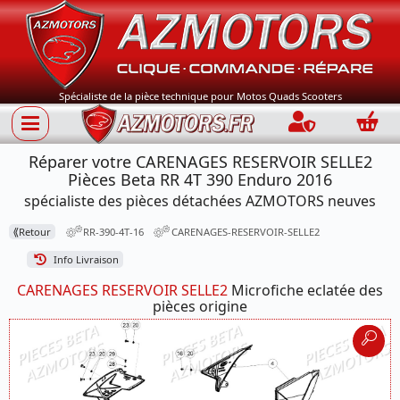
Spécialiste de la pièce technique pour Motos Quads Scooters
Connection
Panie
Réparer votre CARENAGES RESERVOIR SELLE2
Pièces Beta RR 4T 390 Enduro 2016
spécialiste des pièces détachées AZMOTORS neuves
⟪
Retour
RR-390-4T-16
CARENAGES-RESERVOIR-SELLE2
Info Livraison
CARENAGES RESERVOIR SELLE2
Microfiche eclatée des
pièces origine