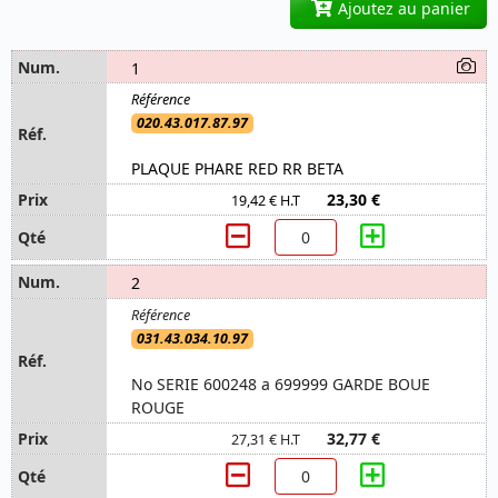
Ajoutez au panier
1
020.43.017.87.97
PLAQUE PHARE RED RR BETA
23,30 €
19,42 € H.T
2
031.43.034.10.97
No SERIE 600248 a 699999 GARDE BOUE
ROUGE
32,77 €
27,31 € H.T