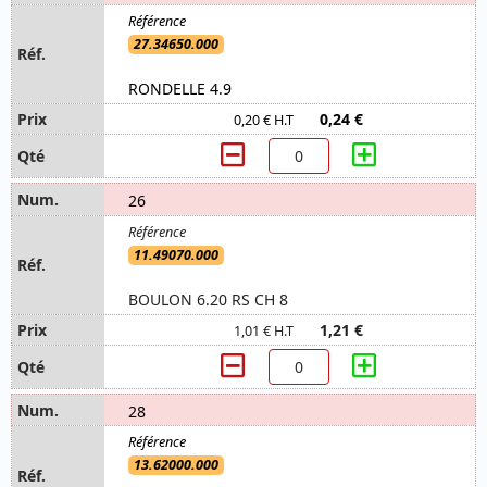
27.34650.000
RONDELLE 4.9
0,24 €
0,20 € H.T
26
11.49070.000
BOULON 6.20 RS CH 8
1,21 €
1,01 € H.T
28
13.62000.000