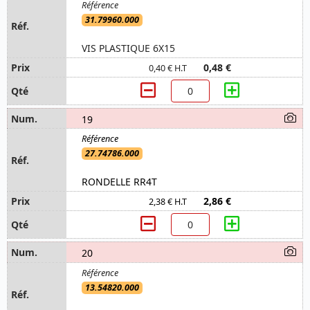
31.79960.000
VIS PLASTIQUE 6X15
0,48 €
0,40 € H.T
19
27.74786.000
RONDELLE RR4T
2,86 €
2,38 € H.T
20
13.54820.000