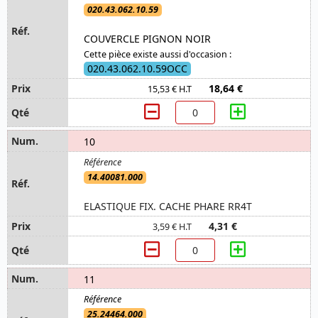
020.43.062.10.59
COUVERCLE PIGNON NOIR
Cette pièce existe aussi d'occasion :
020.43.062.10.59OCC
18,64 €
15,53 € H.T
10
14.40081.000
ELASTIQUE FIX. CACHE PHARE RR4T
4,31 €
3,59 € H.T
11
25.24464.000