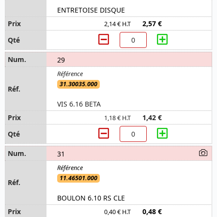
ENTRETOISE DISQUE
2,57 €
2,14 € H.T
29
31.30035.000
VIS 6.16 BETA
1,42 €
1,18 € H.T
31
11.46501.000
BOULON 6.10 RS CLE
0,48 €
0,40 € H.T