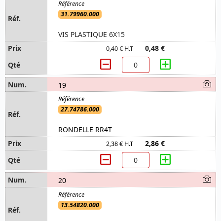
31.79960.000
VIS PLASTIQUE 6X15
0,48 €
0,40 € H.T
19
27.74786.000
RONDELLE RR4T
2,86 €
2,38 € H.T
20
13.54820.000