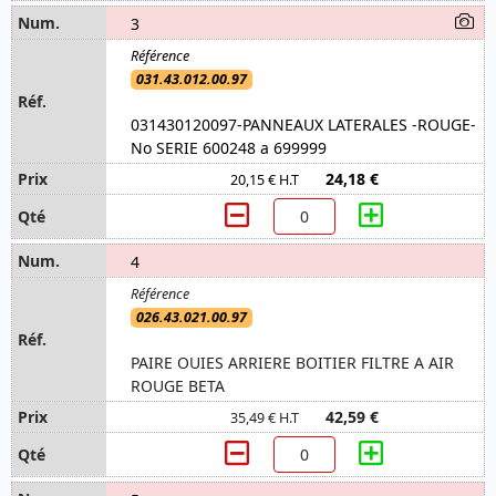
3
031.43.012.00.97
031430120097-PANNEAUX LATERALES -ROUGE-
No SERIE 600248 a 699999
24,18 €
20,15 € H.T
4
026.43.021.00.97
PAIRE OUIES ARRIERE BOITIER FILTRE A AIR
ROUGE BETA
42,59 €
35,49 € H.T