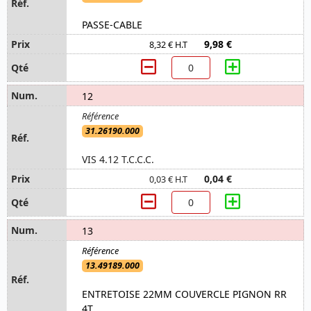
PASSE-CABLE
9,98 €
8,32 € H.T
12
31.26190.000
VIS 4.12 T.C.C.C.
0,04 €
0,03 € H.T
13
13.49189.000
ENTRETOISE 22MM COUVERCLE PIGNON RR
4T