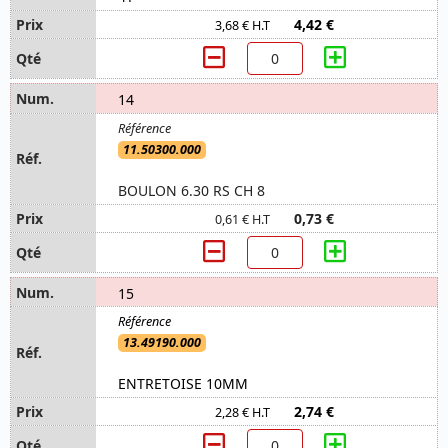
4,42 €
3,68 € H.T
14
11.50300.000
BOULON 6.30 RS CH 8
0,73 €
0,61 € H.T
15
13.49190.000
ENTRETOISE 10MM
2,74 €
2,28 € H.T