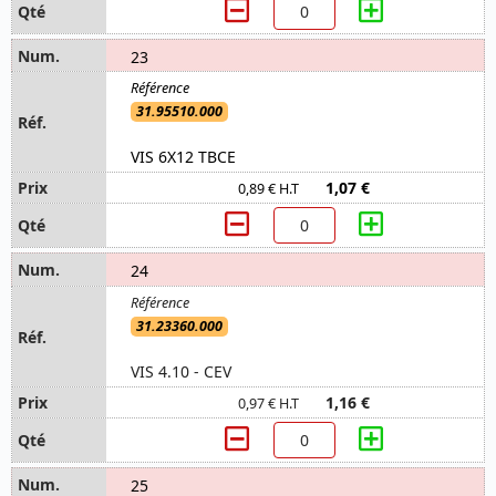
23
31.95510.000
VIS 6X12 TBCE
1,07 €
0,89 € H.T
24
31.23360.000
VIS 4.10 - CEV
1,16 €
0,97 € H.T
25