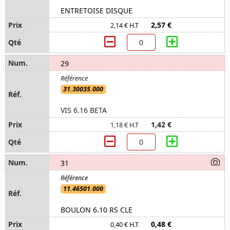
ENTRETOISE DISQUE
2,57 €
2,14 € H.T
29
31.30035.000
VIS 6.16 BETA
1,42 €
1,18 € H.T
31
11.46501.000
BOULON 6.10 RS CLE
0,48 €
0,40 € H.T