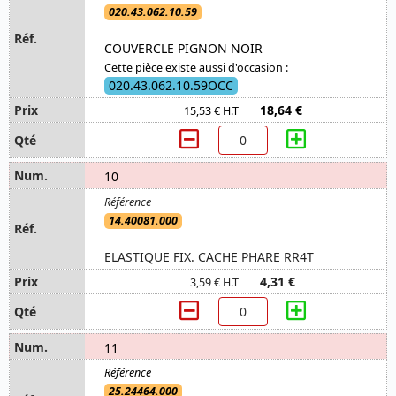
020.43.062.10.59
COUVERCLE PIGNON NOIR
Cette pièce existe aussi d'occasion :
020.43.062.10.59OCC
18,64 €
15,53 € H.T
10
14.40081.000
ELASTIQUE FIX. CACHE PHARE RR4T
4,31 €
3,59 € H.T
11
25.24464.000