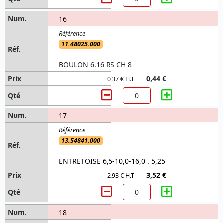
16
11.48025.000
BOULON 6.16 RS CH 8
0,44 €
0,37 € H.T
17
13.54841.000
ENTRETOISE 6,5-10,0-16,0 . 5,25
3,52 €
2,93 € H.T
18