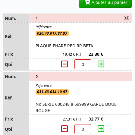
Ajoutez au panier
1
020.43.017.87.97
PLAQUE PHARE RED RR BETA
23,30 €
19,42 € H.T
2
031.43.034.10.97
No SERIE 600248 a 699999 GARDE BOUE
ROUGE
32,77 €
27,31 € H.T