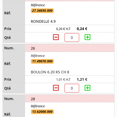
27.34650.000
RONDELLE 4.9
0,24 €
0,20 € H.T
26
11.49070.000
BOULON 6.20 RS CH 8
1,21 €
1,01 € H.T
28
13.62000.000