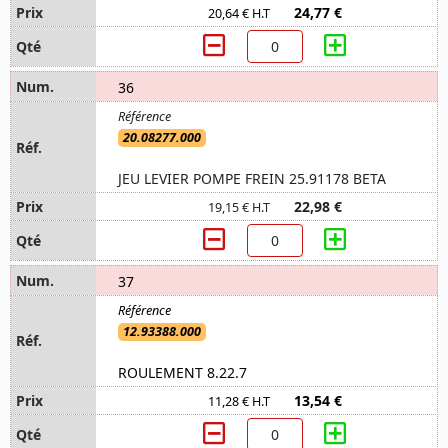
24,77 €
20,64 € H.T
36
20.08277.000
JEU LEVIER POMPE FREIN 25.91178 BETA
22,98 €
19,15 € H.T
37
12.93388.000
ROULEMENT 8.22.7
13,54 €
11,28 € H.T