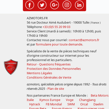
AZMOTORS.FR
56 rue Docteur Aimé Audubert - 19000 Tulle
( France )
Téléphone
+33 (0)5 55 20 99 03
Service Client (mardi à samedi) : 10h00 à 12h00, puis
17h00 à 19h00
Contactez nous par courriel :
contact@azmotors.fr
et par
formulaire pour toute demande
.
Spécialiste de la vente de pièces techniques neuf
d'origine constructeur sur internet pour les
professionnel et les particuliers.
Retour - Questions fréquentes
Protection des Données Personnelles
Mentions Légales
Conditions Générales de Vente
azmotors, spécialiste pièces origine depuis 1992 - Tous droits
réservés 2025
-
Plan de site
Nos partenaires France Europe et Monde :
Beta Motors
Italie
Kymco Europe
Voge
ChangJiang
Hytrack
FB Mondial
SWM
Orcal
Daelim
Forum Beta
Forum Kymco
Kymco-pieces.com