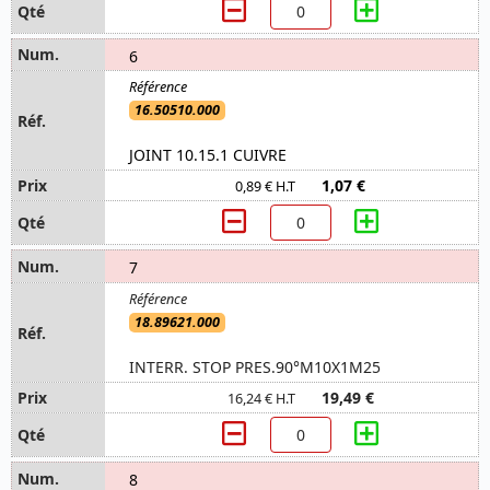
6
16.50510.000
JOINT 10.15.1 CUIVRE
1,07 €
0,89 € H.T
7
18.89621.000
INTERR. STOP PRES.90°M10X1M25
19,49 €
16,24 € H.T
8