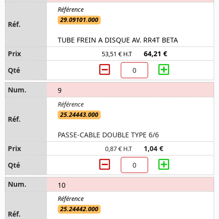
29.09101.000
TUBE FREIN A DISQUE AV. RR4T BETA
64,21 €
53,51 € H.T
9
25.24443.000
PASSE-CABLE DOUBLE TYPE 6/6
1,04 €
0,87 € H.T
10
25.24442.000