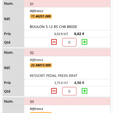
31
11.46251.000
BOULON 5.12 RS CH8 BRIDE
0,62 €
0,52 € H.T
32
22.48813.000
RESSORT PEDAL FREIN RR4T
4,50 €
3,75 € H.T
33