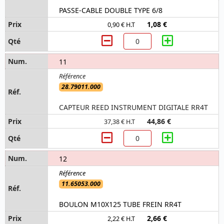
PASSE-CABLE DOUBLE TYPE 6/8
1,08 €
0,90 € H.T
11
28.79011.000
CAPTEUR REED INSTRUMENT DIGITALE RR4T
44,86 €
37,38 € H.T
12
11.65053.000
BOULON M10X125 TUBE FREIN RR4T
2,66 €
2,22 € H.T