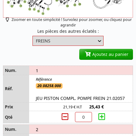
Zoomer en toute simplicité ! Survolez pour zoomer, ou cliquez pour
agrandir
Les pièces des autres éclatés :
Ajoutez au panier
1
20.08258.000
JEU PISTON COMPL. POMPE FREIN 21.02057
25,43 €
21,19 € H.T
2