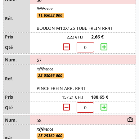
11.65053.000
BOULON M10X125 TUBE FREIN RR4T
2,66 €
2,22 € H.T
57
25.03066.000
PINCE FREIN ARR. RR4T
188,65 €
157,21 € H.T
58
25.25362.000