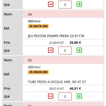
54
20.08276.000
JEU PISTON POMPE FREIN 25.91178
25,60 €
21,33 € H.T
55
29.09428.000
TUBE FREIN A DISQUE ARR. RR 4T 07
46,81 €
39,01 € H.T
56