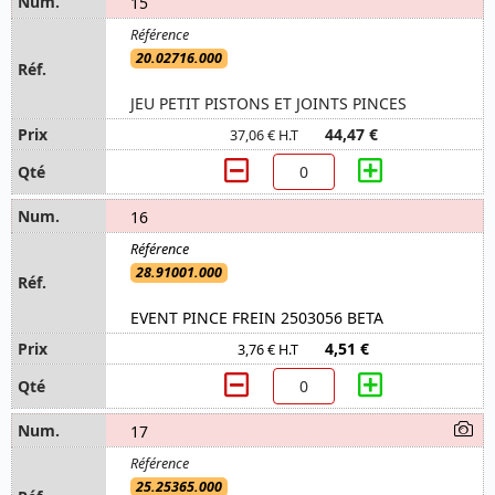
15
20.02716.000
JEU PETIT PISTONS ET JOINTS PINCES
44,47 €
37,06 € H.T
16
28.91001.000
EVENT PINCE FREIN 2503056 BETA
4,51 €
3,76 € H.T
17
25.25365.000