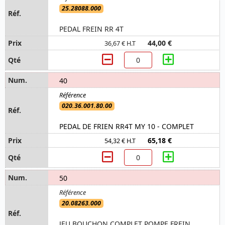
25.28088.000
PEDAL FREIN RR 4T
44,00 €
36,67 € H.T
40
020.36.001.80.00
PEDAL DE FRIEN RR4T MY 10 - COMPLET
65,18 €
54,32 € H.T
50
20.08263.000
JEU BOUCHON COMPLET POMPE FREIN