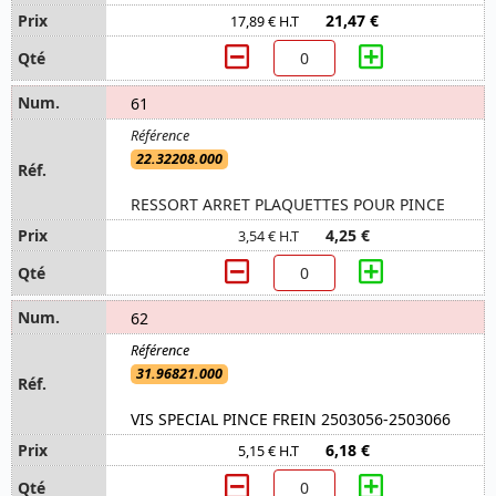
21,47 €
17,89 € H.T
61
22.32208.000
RESSORT ARRET PLAQUETTES POUR PINCE
4,25 €
3,54 € H.T
62
31.96821.000
VIS SPECIAL PINCE FREIN 2503056-2503066
6,18 €
5,15 € H.T