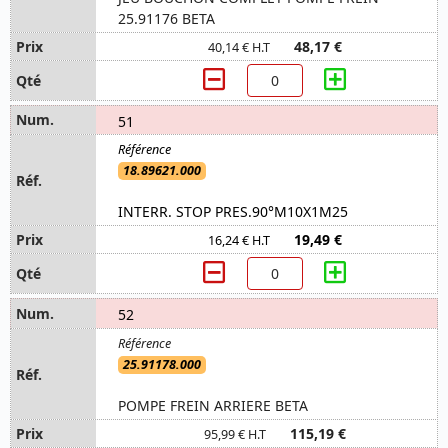
25.91176 BETA
48,17 €
40,14 € H.T
51
18.89621.000
INTERR. STOP PRES.90°M10X1M25
19,49 €
16,24 € H.T
52
25.91178.000
POMPE FREIN ARRIERE BETA
115,19 €
95,99 € H.T