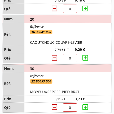
6,18 €
5,15 € H.T
20
16.33841.000
CAOUTCHOUC COUVRE-LEVIER
9,29 €
7,74 € H.T
30
22.90053.000
MOYEU A/REPOSE-PIED RR4T
3,73 €
3,11 € H.T