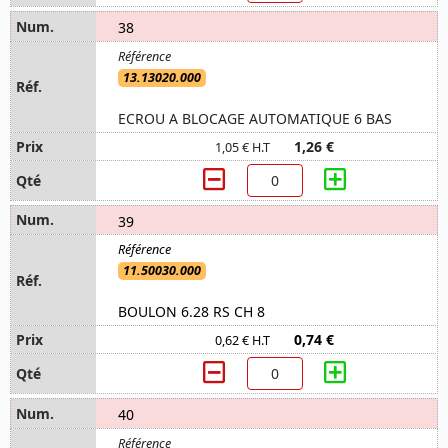
38
13.13020.000
ECROU A BLOCAGE AUTOMATIQUE 6 BAS
1,26 €
1,05 € H.T
39
11.50030.000
BOULON 6.28 RS CH 8
0,74 €
0,62 € H.T
40