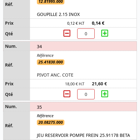
12.81995.000
GOUPILLE 2.15 INOX
0,14 €
0,12 € H.T
34
25.41830.000
PIVOT ANC. COTE
21,60 €
18,00 € H.T
35
20.08275.000
JEU RESERVOIR POMPE FREIN 25.91178 BETA