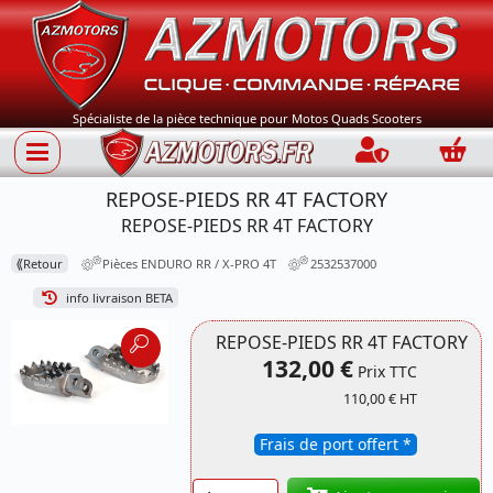
Spécialiste de la pièce technique pour Motos Quads Scooters
Connection
Panie
REPOSE-PIEDS RR 4T FACTORY
REPOSE-PIEDS RR 4T FACTORY
⟪
Retour
Pièces ENDURO RR / X-PRO 4T
2532537000
info livraison BETA
REPOSE-PIEDS RR 4T FACTORY
132,00 €
Prix TTC
110,00 € HT
Frais de port offert *
Quantité