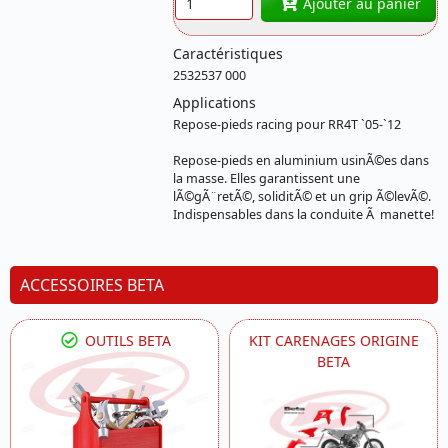
Ajouter au panier
Caractéristiques
2532537 000
Applications
Repose-pieds racing pour RR4T `05-`12
Repose-pieds en aluminium usinÃ©es dans
la masse. Elles garantissent une
lÃ©gÃ¨retÃ©, soliditÃ© et un grip Ã©levÃ©.
Indispensables dans la conduite Ã manette!
ACCESSOIRES BETA
OUTILS BETA
KIT CARENAGES ORIGINE
BETA