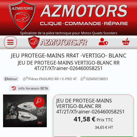
Spécialiste de la pièce technique pour Motos Quads Scooters
Connection
Panie
JEU PROTEGE-MAINS RR4T -VERTIGO- BLANC
JEU DE PROTEGE-MAINS VERTIGO-BLANC RR
4T/2T/XTrainer-026460058251
⟪
Retour
Pièces ENDURO RR / X-PRO 4T
020450158051
info livraison BETA
JEU DE PROTEGE-MAINS
VERTIGO-BLANC RR
4T/2T/XTrainer-026460058251
41,58 €
Prix TTC
34,65 € HT