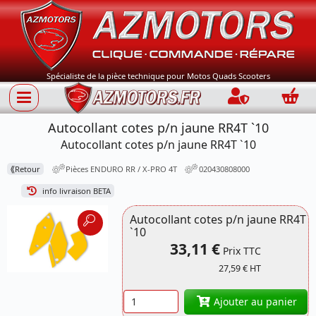
Spécialiste de la pièce technique pour Motos Quads Scooters
Connection
Panie
Autocollant cotes p/n jaune RR4T `10
Autocollant cotes p/n jaune RR4T `10
⟪
Retour
Pièces ENDURO RR / X-PRO 4T
020430808000
info livraison BETA
Autocollant cotes p/n jaune RR4T
`10
33,11 €
Prix TTC
27,59 € HT
Quantité
Ajouter au panier