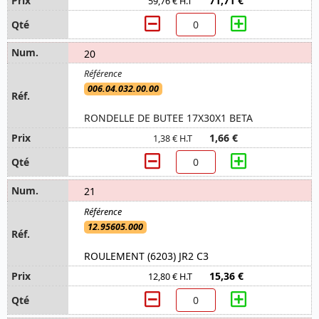
71,71 €
59,76 € H.T
20
006.04.032.00.00
RONDELLE DE BUTEE 17X30X1 BETA
1,66 €
1,38 € H.T
21
12.95605.000
ROULEMENT (6203) JR2 C3
15,36 €
12,80 € H.T