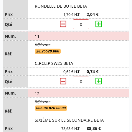
RONDELLE DE BUTEE BETA
2,04 €
1,70 € H.T
11
28.25520.000
CIRCLIP SW25 BETA
0,74 €
0,62 € H.T
12
006.04.026.00.00
SIXIÈME SUR LE SECONDAIRE BETA
88,36 €
73,63 € H.T