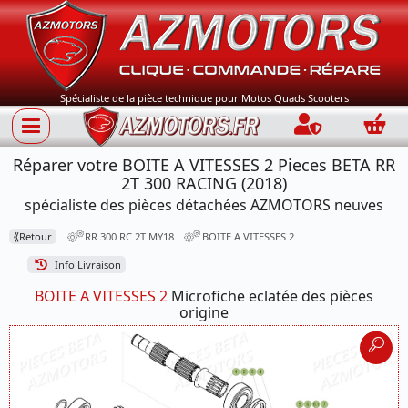
Spécialiste de la pièce technique pour Motos Quads Scooters
Connection
Panie
Réparer votre BOITE A VITESSES 2 Pieces BETA RR
2T 300 RACING (2018)
spécialiste des pièces détachées AZMOTORS neuves
⟪
Retour
RR 300 RC 2T MY18
BOITE A VITESSES 2
Info Livraison
BOITE A VITESSES 2
Microfiche eclatée des pièces
origine