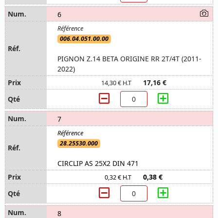
6
006.04.051.00.00
PIGNON Z.14 BETA ORIGINE RR 2T/4T (2011-
2022)
17,16 €
14,30 € H.T
7
28.25530.000
CIRCLIP AS 25X2 DIN 471
0,38 €
0,32 € H.T
8