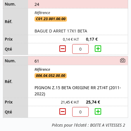
24
C01.23.001.00.00
BAGUE D ARRET 17X1 BETA
0,17 €
0,14 € H.T
61
006.04.052.00.00
PIGNON Z.15 BETA ORIGINE RR 2T/4T (2011-
2022)
25,74 €
21,45 € H.T
Pièces pour l'éclaté : BOITE A VITESSES 2