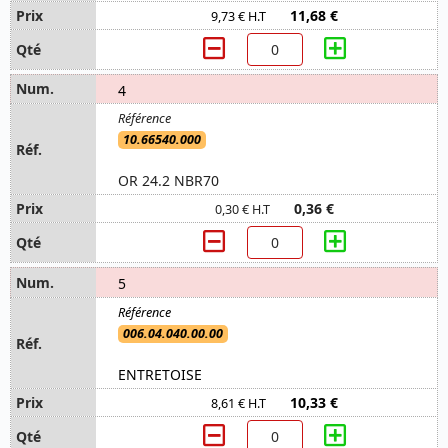
11,68 €
9,73 € H.T
4
10.66540.000
OR 24.2 NBR70
0,36 €
0,30 € H.T
5
006.04.040.00.00
ENTRETOISE
10,33 €
8,61 € H.T