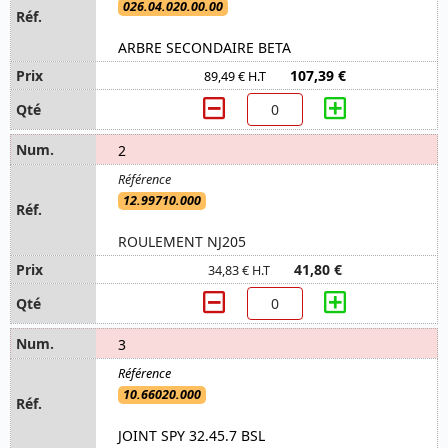
026.04.020.00.00
ARBRE SECONDAIRE BETA
107,39 €
89,49 € H.T
2
12.99710.000
ROULEMENT NJ205
41,80 €
34,83 € H.T
3
10.66020.000
JOINT SPY 32.45.7 BSL