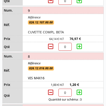
9
026.12.107.00.00
CUVETTE COMPL. BETA
76,97 €
64,14 € H.T
8
026.12.016.00.00
VIS M4X16
1,20 €
1,00 € H.T
Quantité sur schéma : 3