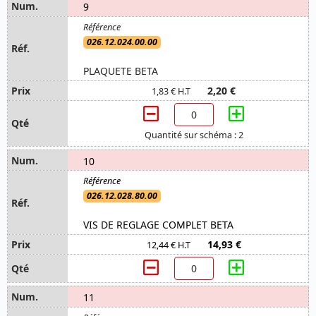
9
026.12.024.00.00
PLAQUETE BETA
2,20 €
1,83 € H.T
Quantité sur schéma : 2
10
026.12.028.80.00
VIS DE REGLAGE COMPLET BETA
14,93 €
12,44 € H.T
11