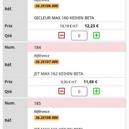
36.25106.000
GICLEUR MAX 160 KEIHIN BETA
12,23 €
10,19 € H.T
184
36.25107.000
JET MAX 162 KEIHIN BETA
11,88 €
9,90 € H.T
185
36.25108.000