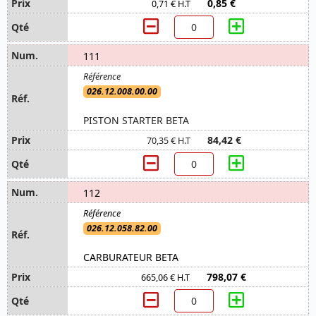
0,85 €
0,71 € H.T
111
026.12.008.00.00
PISTON STARTER BETA
84,42 €
70,35 € H.T
112
026.12.058.82.00
CARBURATEUR BETA
798,07 €
665,06 € H.T