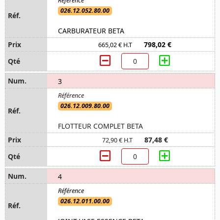
026.12.052.80.00
CARBURATEUR BETA
798,02 €
665,02 € H.T
3
026.12.009.80.00
FLOTTEUR COMPLET BETA
87,48 €
72,90 € H.T
4
026.12.011.00.00