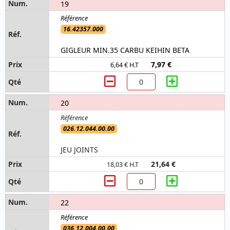
19
16.42357.000
GIGLEUR MIN.35 CARBU KEIHIN BETA
7,97 €
6,64 € H.T
20
026.12.044.00.00
JEU JOINTS
21,64 €
18,03 € H.T
22
036.12.004.00.00