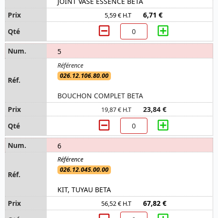
JOINT VASE ESSENCE BETA
6,71 €
5,59 € H.T
5
026.12.106.80.00
BOUCHON COMPLET BETA
23,84 €
19,87 € H.T
6
026.12.045.00.00
KIT, TUYAU BETA
67,82 €
56,52 € H.T