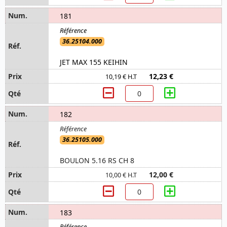
181
36.25104.000
JET MAX 155 KEIHIN
12,23 €
10,19 € H.T
182
36.25105.000
BOULON 5.16 RS CH 8
12,00 €
10,00 € H.T
183