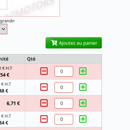
agrandir
Ajoutez au panier
nité
Qté
2 € H.T
,54 €
 € H.T
48 €
6,71 €
 € H.T
84 €