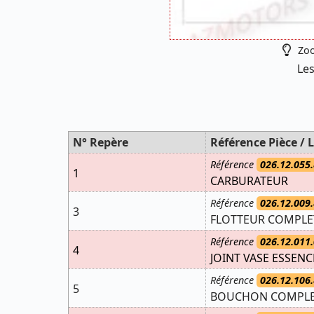
Zoo
Les
N° Repère
Référence Pièce / L
Référence
026.12.055.
1
CARBURATEUR
Référence
026.12.009.
3
FLOTTEUR COMPLE
Référence
026.12.011.
4
JOINT VASE ESSENC
Référence
026.12.106.
5
BOUCHON COMPLE