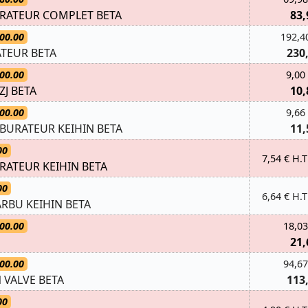
RATEUR COMPLET BETA
83,
00.00
192,4
TEUR BETA
230
00.00
9,00
ZJ BETA
10,
00.00
9,66
RBURATEUR KEIHIN BETA
11,
00
7,54 € H.T
RATEUR KEIHIN BETA
00
6,64 € H.T
ARBU KEIHIN BETA
00.00
18,03
21,
00.00
94,67
 VALVE BETA
113
00