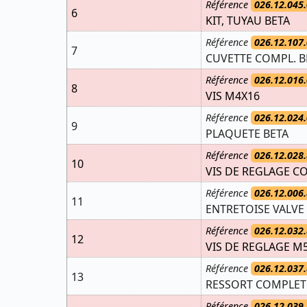
Référence
026.12.045.
6
KIT, TUYAU BETA
Référence
026.12.107.
7
CUVETTE COMPL. B
Référence
026.12.016.
8
VIS M4X16
Référence
026.12.024.
9
PLAQUETE BETA
Référence
026.12.028.
10
VIS DE REGLAGE C
Référence
026.12.006.
11
ENTRETOISE VALVE
Référence
026.12.032.
12
VIS DE REGLAGE M
Référence
026.12.037.
13
RESSORT COMPLET
Référence
026.12.039.