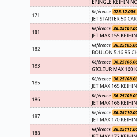
EPINGLE KEIHIN N
Référence
026.12.005.
171
JET STARTER 50 CA
Référence
36.25104.0
181
JET MAX 155 KEIHIN
Référence
36.25105.0
182
BOULON 5.16 RS CH
Référence
36.25106.0
183
GICLEUR MAX 160 K
Référence
36.25108.0
185
JET MAX 165 KEIHIN
Référence
36.25109.0
186
JET MAX 168 KEIHIN
Référence
36.25110.0
187
JET MAX 170 KEIHIN
Référence
36.25111.0
188
JET MAX 172 KEIHIN