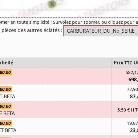
mer en toute simplicité ! Survolez pour zoomer, ou cliquez pour 
 pièces des autres éclatés :
ibellé
Prix
U
TTC
80.00
582,1
698
80.00
72,90
T BETA
87,
00.00
5,59 € H.T
E BETA
80.00
19,87
T BETA
23,