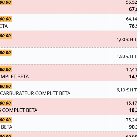
00.00
56,52
67,
00.00
64,14
ETA
76,
00.00
1,00 € H.T
00.00
1,83 € H.T
80.00
12,44
OMPLET BETA
14,
80.00
6,10 € H.T
 CARBURATEUR COMPLET BETA
80.00
15,17
5 COMPLET BETA
18,
80.00
75,24
 BETA
90,
80.00
69,98