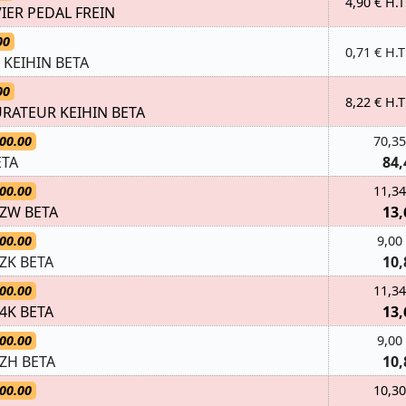
4,90 € H.T
VIER PEDAL FREIN
00
0,71 € H.T
 KEIHIN BETA
00
8,22 € H.T
URATEUR KEIHIN BETA
00.00
70,35
ETA
84,
00.00
11,34
2ZW BETA
13,
00.00
9,00
ZK BETA
10,
00.00
11,34
4K BETA
13,
00.00
9,00
2ZH BETA
10,
00.00
10,30