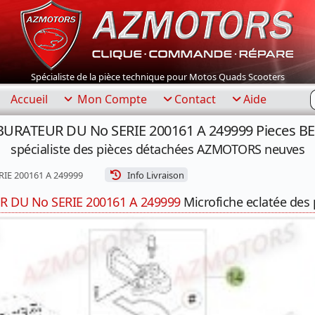
Spécialiste de la pièce technique pour Motos Quads Scooters
R
Accueil
Mon Compte
Contact
Aide
BURATEUR DU No SERIE 200161 A 249999 Pieces BET
spécialiste des pièces détachées AZMOTORS neuves
IE 200161 A 249999
Info Livraison
 DU No SERIE 200161 A 249999
Microfiche eclatée des 