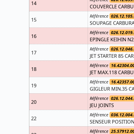
14
COUVERCLE CARBU
Référence
026.12.105.
15
SOUPAGE CARBURA
Référence
026.12.019.
16
EPINGLE KEIHIN N2
Référence
026.12.046.
17
JET STARTER 85 CA
Référence
16.42304.0
18
JET MAX.118 CARBU
Référence
16.42357.0
19
GIGLEUR MIN.35 C
Référence
026.12.044.
20
JEU JOINTS
Référence
036.12.004.
22
SENSEUR POSITION
Référence
25.57912.0