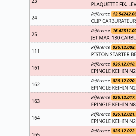
23
PLAQUETTE FIX. LE
Référence
12.54242.0
24
CLIP CARBURATEUR
Référence
16.42311.0
25
JET MAX. 130 CARB
Référence
026.12.008.
111
PISTON STARTER B
Référence
026.12.018.
161
EPINGLE KEIHIN N
Référence
026.12.020.
162
EPINGLE KEIHIN N2
Référence
026.12.017.
163
EPINGLE KEIHIN N8
Référence
026.12.021.
164
EPINGLE KEIHIN N
Référence
026.12.022.
165