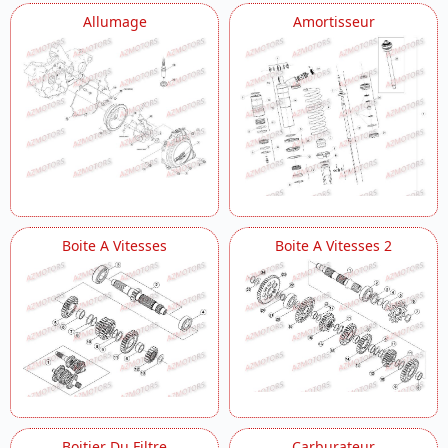
Outils Special
Allumage
Amortisseur
Radiateur
Roue Arriere
Roue Avant
Suspension Arriere
Vilebrequin
Boite A Vitesses
Boite A Vitesses 2
Boitier Du Filtre
Carburateur