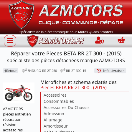
Spécialiste de la pièce technique pour Motos Quads Scooters
Connection
Panie
Réparer votre Pieces BETA RR 2T 300 - (2015)
spécialiste des pièces détachées marque AZMOTORS
⟪
Retour
ENDURO RR 2T 250
RR-2T-300-15
Info Livraison
Microfiches et schema eclatés des
Pieces BETA RR 2T 300 - (2015)
Accessoires
Consommables
Accessoires Du Chassis
AZMOTORS
Admission
pièces entretien
Allumage
réparation
révision
Amortisseur
accessoires