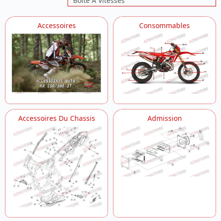
Boite A Vitesses
Boite A Vitesses 2
Boitier Du Filtre
Accessoires
Consommables
Carburateur
Carenages Arriere
Carenages Avant
Carter
Carter Embrayage
Chassis
Commandes Guidon
Commande Boite A Vitesses
Culasse
Accessoires Du Chassis
Admission
Demarreur
Echappement Homologue Route
Echappement Version Competition
Embrayage
Equipement Electrique
Fourche
Freins
Installation De Refroidissement
Kick Starter
Outils