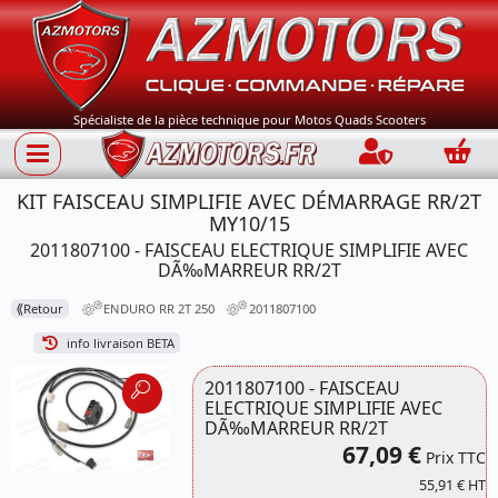
Spécialiste de la pièce technique pour Motos Quads Scooters
Connection
Panie
KIT FAISCEAU SIMPLIFIE AVEC DÉMARRAGE RR/2T
MY10/15
2011807100 - FAISCEAU ELECTRIQUE SIMPLIFIE AVEC
DÃ‰MARREUR RR/2T
⟪
Retour
ENDURO RR 2T 250
2011807100
info livraison BETA
2011807100 - FAISCEAU
ELECTRIQUE SIMPLIFIE AVEC
DÃ‰MARREUR RR/2T
67,09 €
Prix TTC
55,91 € HT