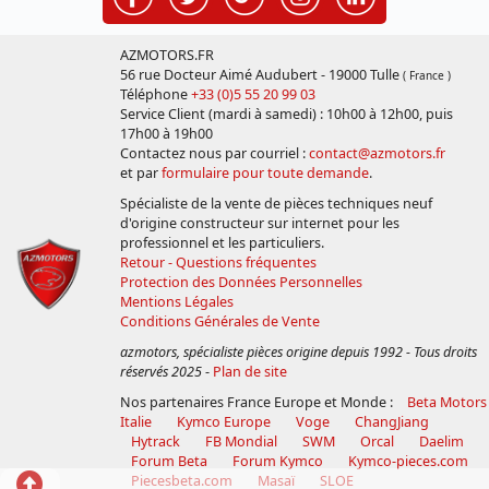
AZMOTORS.FR
56 rue Docteur Aimé Audubert - 19000 Tulle
( France )
Téléphone
+33 (0)5 55 20 99 03
Service Client (mardi à samedi) : 10h00 à 12h00, puis
17h00 à 19h00
Contactez nous par courriel :
contact@azmotors.fr
et par
formulaire pour toute demande
.
Spécialiste de la vente de pièces techniques neuf
d'origine constructeur sur internet pour les
professionnel et les particuliers.
Retour - Questions fréquentes
Protection des Données Personnelles
Mentions Légales
Conditions Générales de Vente
azmotors, spécialiste pièces origine depuis 1992 - Tous droits
réservés 2025
-
Plan de site
Nos partenaires France Europe et Monde :
Beta Motors
Italie
Kymco Europe
Voge
ChangJiang
Hytrack
FB Mondial
SWM
Orcal
Daelim
Forum Beta
Forum Kymco
Kymco-pieces.com
Retour
Piecesbeta.com
Masaï
SLOE