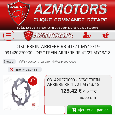
Spécialiste de la pièce technique pour Motos Quads Scooters
Connection
Panie
DISC FREIN ARRIERE RR 4T/2T MY13/19
031420270000 - DISC FREIN ARRIERE RR 4T/2T MY13/18
⟪
Retour
ENDURO RR 2T 250
031420270000
info livraison BETA
031420270000 - DISC FREIN
ARRIERE RR 4T/2T MY13/18
123,42 €
Prix TTC
102,85 € HT
Référence
031420270000 BETA
Quantité
Ajouter au panier