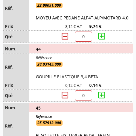
22.90051.000
MOYEU AVEC PEDANE ALP4T-ALP/MOTARD 4.0
9,74 €
8,12 € H.T
44
28.93145.000
GOUPILLE ELASTIQUE 3,4 BETA
0,14 €
0,12 € H.T
45
25.57912.000
PLAQUETTE FIX. LEVIER PEDAL FREIN