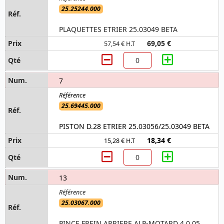
25.25244.000
PLAQUETTES ETRIER 25.03049 BETA
69,05 €
57,54 € H.T
7
25.69445.000
PISTON D.28 ETRIER 25.03056/25.03049 BETA
18,34 €
15,28 € H.T
13
25.03067.000
PINCE FREIN ARRIERE ALP-MOTARD 4.0 05