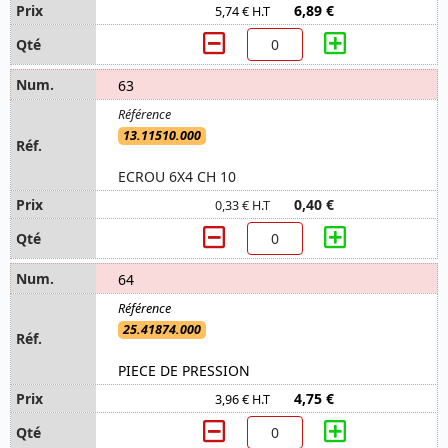
6,89 €
5,74 € H.T
63
13.11510.000
ECROU 6X4 CH 10
0,40 €
0,33 € H.T
64
25.41874.000
PIECE DE PRESSION
4,75 €
3,96 € H.T