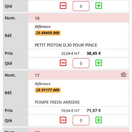
16
25.69459.000
PETIT PISTON D.30 POUR PINCE
38,45 €
32,04 € H.T
17
25.91177.009
POMPE FREIN ARRIERE
71,57 €
59,64 € H.T