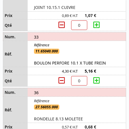
JOINT 10.15.1 CUIVRE
1,07 €
0,89 € H.T
33
11.65040.000
BOULON PERFORE 10.1 X TUBE FREIN
5,16 €
4,30 € H.T
36
27.56055.000
RONDELLE 8.13 MOLETEE
0,68 €
0,57 € H.T