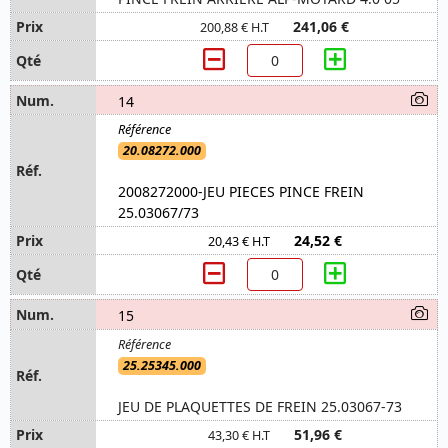
241,06 €
200,88 € H.T
14
20.08272.000
2008272000-JEU PIECES PINCE FREIN
25.03067/73
24,52 €
20,43 € H.T
15
25.25345.000
JEU DE PLAQUETTES DE FREIN 25.03067-73
51,96 €
43,30 € H.T