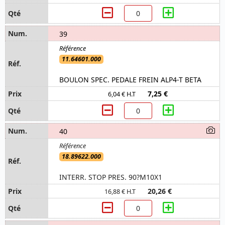
39
11.64601.000
BOULON SPEC. PEDALE FREIN ALP4-T BETA
7,25 €
6,04 € H.T
40
18.89622.000
INTERR. STOP PRES. 90?M10X1
20,26 €
16,88 € H.T