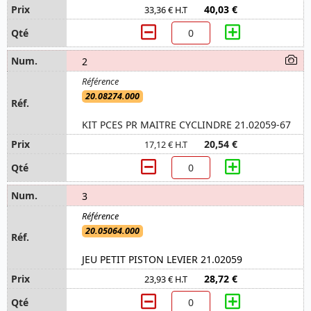
40,03 €
33,36 € H.T
2
20.08274.000
KIT PCES PR MAITRE CYCLINDRE 21.02059-67
20,54 €
17,12 € H.T
3
20.05064.000
JEU PETIT PISTON LEVIER 21.02059
28,72 €
23,93 € H.T