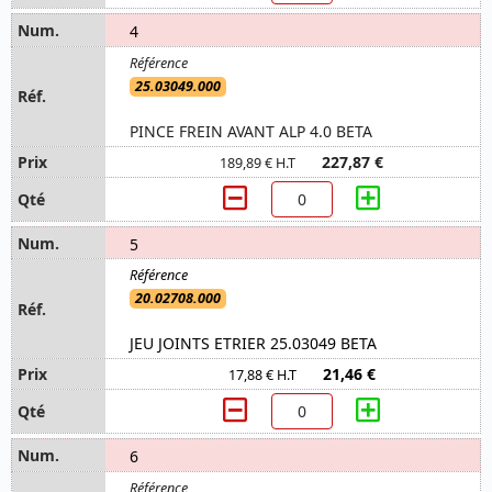
4
25.03049.000
PINCE FREIN AVANT ALP 4.0 BETA
227,87 €
189,89 € H.T
5
20.02708.000
JEU JOINTS ETRIER 25.03049 BETA
21,46 €
17,88 € H.T
6