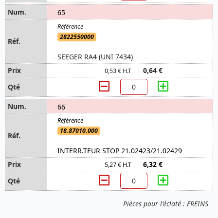
65
2822550000
SEEGER RA4 (UNI 7434)
0,64 €
0,53 € H.T
66
18.87010.000
INTERR.TEUR STOP 21.02423/21.02429
6,32 €
5,27 € H.T
Pièces pour l'éclaté : FREINS