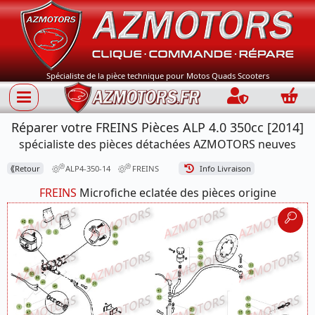
Spécialiste de la pièce technique pour Motos Quads Scooters
Connection
Panie
Réparer votre FREINS Pièces ALP 4.0 350cc [2014]
spécialiste des pièces détachées AZMOTORS neuves
⟪
Retour
ALP4-350-14
FREINS
Info Livraison
FREINS
Microfiche eclatée des pièces origine