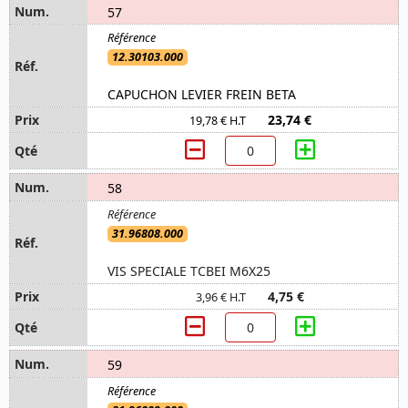
57
12.30103.000
CAPUCHON LEVIER FREIN BETA
23,74 €
19,78 € H.T
58
31.96808.000
VIS SPECIALE TCBEI M6X25
4,75 €
3,96 € H.T
59