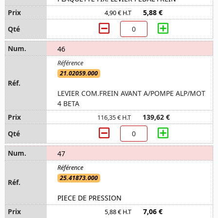
5,88 €
4,90 € H.T
46
21.02059.000
LEVIER COM.FREIN AVANT A/POMPE ALP/MOT
4 BETA
139,62 €
116,35 € H.T
47
25.41873.000
PIECE DE PRESSION
7,06 €
5,88 € H.T