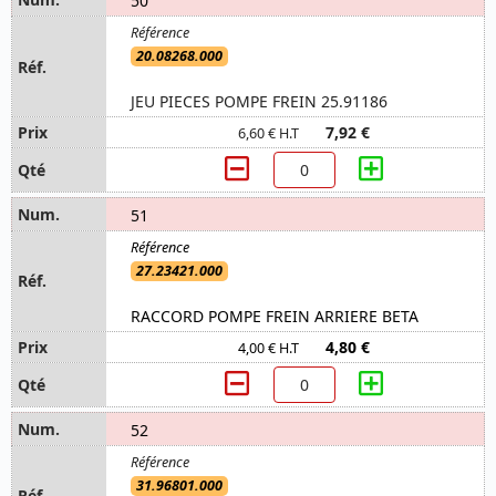
50
20.08268.000
JEU PIECES POMPE FREIN 25.91186
7,92 €
6,60 € H.T
51
27.23421.000
RACCORD POMPE FREIN ARRIERE BETA
4,80 €
4,00 € H.T
52
31.96801.000