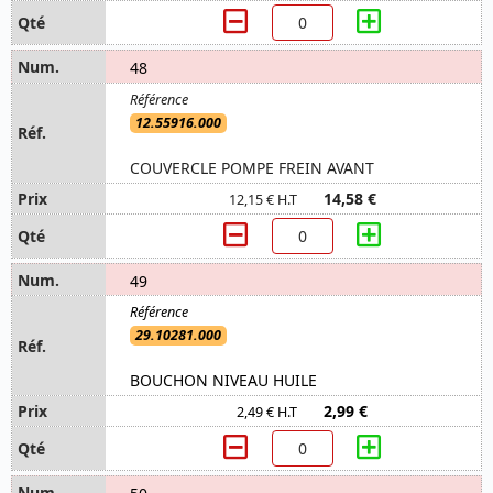
48
12.55916.000
COUVERCLE POMPE FREIN AVANT
14,58 €
12,15 € H.T
49
29.10281.000
BOUCHON NIVEAU HUILE
2,99 €
2,49 € H.T