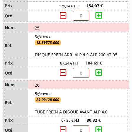
154,97 €
129,14 € H.T
25
13.39573.000
DISQUE FREIN ARR. ALP 4.0-ALP 200 4T 05
104,69 €
87,24 € H.T
26
29.09128.000
TUBE FREIN A DISQUE AVANT ALP 4.0
80,82 €
67,35 € H.T