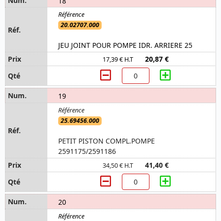
18
20.02707.000
JEU JOINT POUR POMPE IDR. ARRIERE 25
20,87 €
17,39 € H.T
19
25.69456.000
PETIT PISTON COMPL.POMPE
2591175/2591186
41,40 €
34,50 € H.T
20