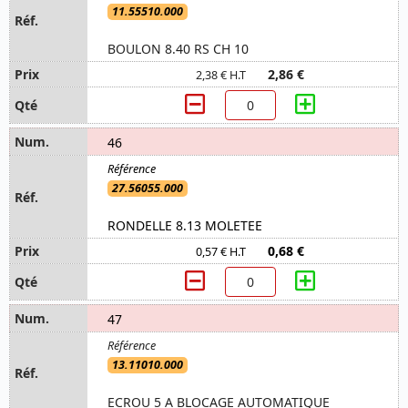
11.55510.000
BOULON 8.40 RS CH 10
2,86 €
2,38 € H.T
46
27.56055.000
RONDELLE 8.13 MOLETEE
0,68 €
0,57 € H.T
47
13.11010.000
ECROU 5 A BLOCAGE AUTOMATIQUE