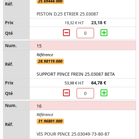
25.69444.000
PISTON D.25 ETRIER 25.03087
23,18 €
19,32 € H.T
15
28.98119.000
SUPPORT PINCE FREIN 25.03087 BETA
64,78 €
53,98 € H.T
16
31.96801.000
VIS POUR PINCE 25.03049-73-80-87