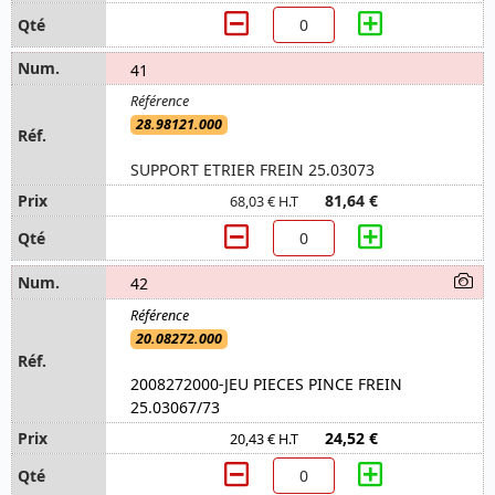
41
28.98121.000
SUPPORT ETRIER FREIN 25.03073
81,64 €
68,03 € H.T
42
20.08272.000
2008272000-JEU PIECES PINCE FREIN
25.03067/73
24,52 €
20,43 € H.T