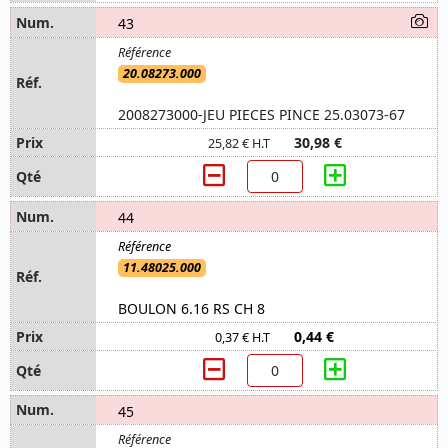
43
20.08273.000
2008273000-JEU PIECES PINCE 25.03073-67
30,98 €
25,82 € H.T
44
11.48025.000
BOULON 6.16 RS CH 8
0,44 €
0,37 € H.T
45