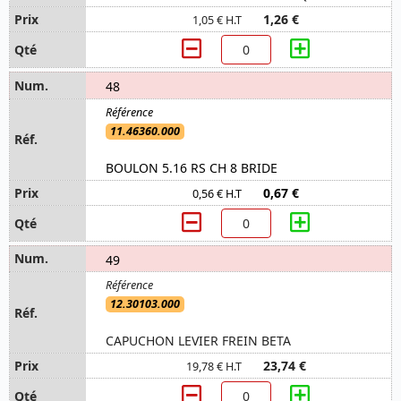
1,26 €
1,05 € H.T
48
11.46360.000
BOULON 5.16 RS CH 8 BRIDE
0,67 €
0,56 € H.T
49
12.30103.000
CAPUCHON LEVIER FREIN BETA
23,74 €
19,78 € H.T