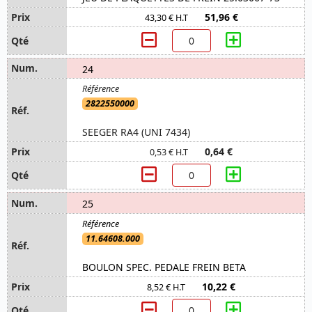
51,96 €
43,30 € H.T
24
2822550000
SEEGER RA4 (UNI 7434)
0,64 €
0,53 € H.T
25
11.64608.000
BOULON SPEC. PEDALE FREIN BETA
10,22 €
8,52 € H.T