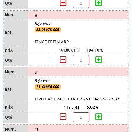
8
25.03073.009
PINCE FREIN ARR.
194,16 €
161,80 € H.T
9
25.41854.000
PIVOT ANCRAGE ETRIER 25.03049-67-73-87
5,02 €
4,18 € H.T
10