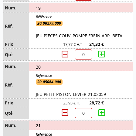
19
20.08279.000
JEU PIECES COUV. POMPE FREIN ARR. BETA
21,32 €
17,77 € H.T
20
20.05064.000
JEU PETIT PISTON LEVIER 21.02059
28,72 €
23,93 € H.T
21