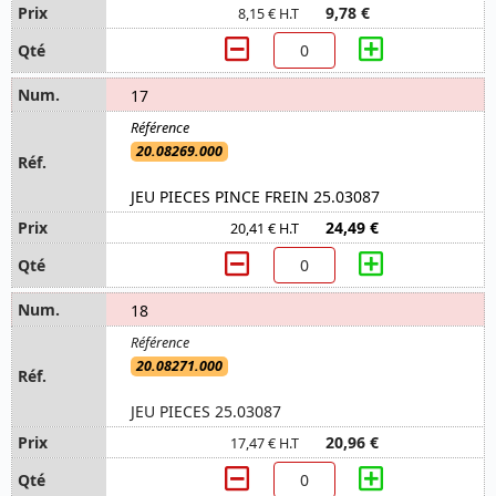
9,78 €
8,15 € H.T
17
20.08269.000
JEU PIECES PINCE FREIN 25.03087
24,49 €
20,41 € H.T
18
20.08271.000
JEU PIECES 25.03087
20,96 €
17,47 € H.T