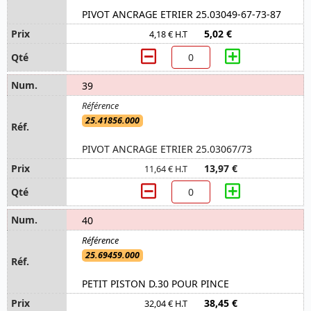
PIVOT ANCRAGE ETRIER 25.03049-67-73-87
5,02 €
4,18 € H.T
39
25.41856.000
PIVOT ANCRAGE ETRIER 25.03067/73
13,97 €
11,64 € H.T
40
25.69459.000
PETIT PISTON D.30 POUR PINCE
38,45 €
32,04 € H.T