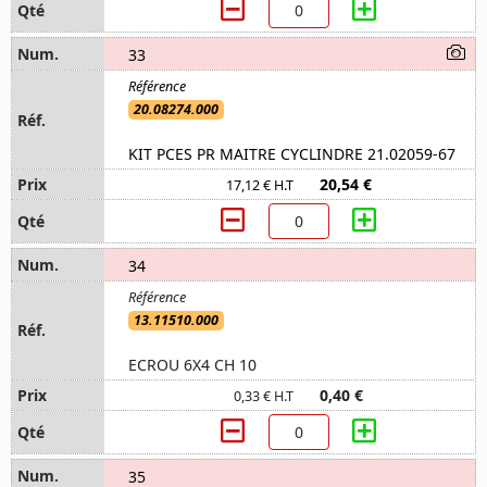
33
20.08274.000
KIT PCES PR MAITRE CYCLINDRE 21.02059-67
20,54 €
17,12 € H.T
34
13.11510.000
ECROU 6X4 CH 10
0,40 €
0,33 € H.T
35