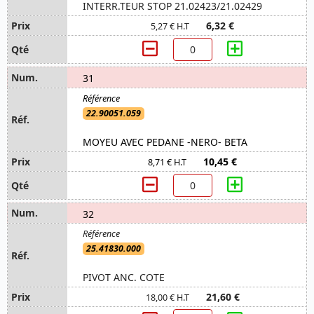
INTERR.TEUR STOP 21.02423/21.02429
6,32 €
5,27 € H.T
31
22.90051.059
MOYEU AVEC PEDANE -NERO- BETA
10,45 €
8,71 € H.T
32
25.41830.000
PIVOT ANC. COTE
21,60 €
18,00 € H.T