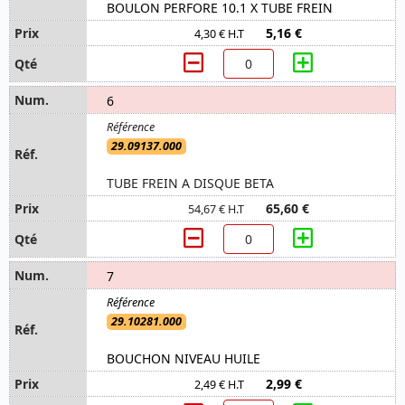
BOULON PERFORE 10.1 X TUBE FREIN
5,16 €
4,30 € H.T
6
29.09137.000
TUBE FREIN A DISQUE BETA
65,60 €
54,67 € H.T
7
29.10281.000
BOUCHON NIVEAU HUILE
2,99 €
2,49 € H.T