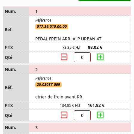
1
017.36.010.00.00
PEDAL FREIN ARR. ALP URBAN 4T
88,02 €
73,35 € H.T
2
25.03087.009
etrier de frein avant RR
161,82 €
134,85 € H.T
3