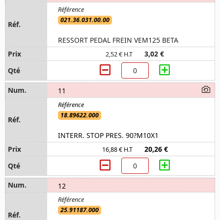
021.36.031.00.00
RESSORT PEDAL FREIN VEM125 BETA
3,02 €
2,52 € H.T
11
18.89622.000
INTERR. STOP PRES. 90?M10X1
20,26 €
16,88 € H.T
12
25.91187.000