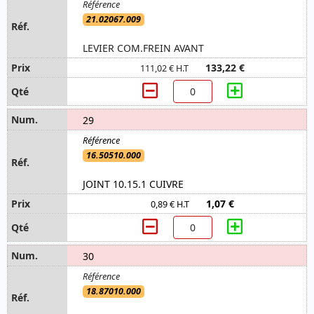
21.02067.009
LEVIER COM.FREIN AVANT
133,22 €
111,02 € H.T
29
16.50510.000
JOINT 10.15.1 CUIVRE
1,07 €
0,89 € H.T
30
18.87010.000