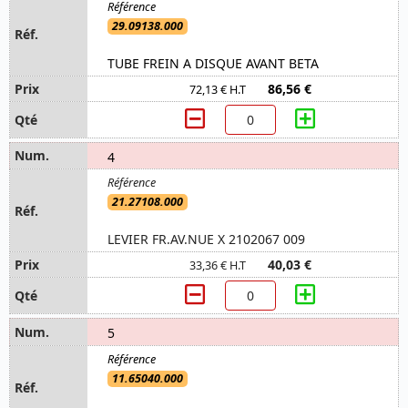
29.09138.000
TUBE FREIN A DISQUE AVANT BETA
86,56 €
72,13 € H.T
4
21.27108.000
LEVIER FR.AV.NUE X 2102067 009
40,03 €
33,36 € H.T
5
11.65040.000