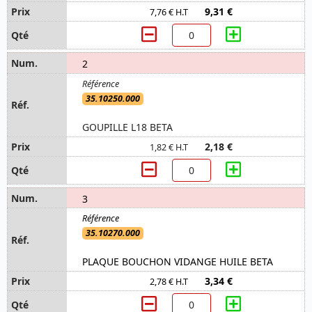
9,31 €
7,76 € H.T
2
35.10250.000
GOUPILLE L18 BETA
2,18 €
1,82 € H.T
3
35.10270.000
PLAQUE BOUCHON VIDANGE HUILE BETA
3,34 €
2,78 € H.T