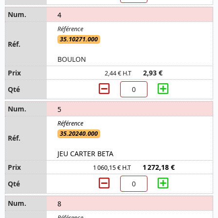
4
35.10271.000
BOULON
2,93 €
2,44 € H.T
5
35.20240.000
JEU CARTER BETA
1 272,18 €
1 060,15 € H.T
8