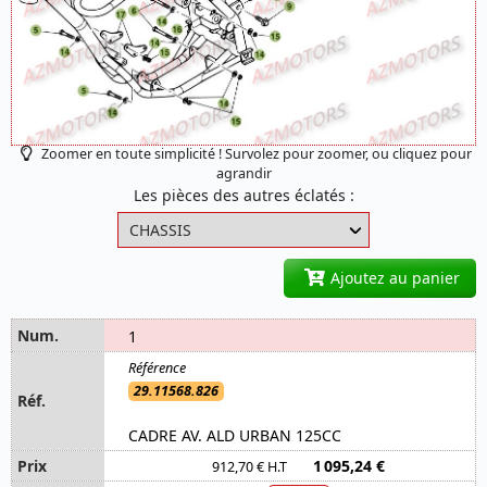
Zoomer en toute simplicité ! Survolez pour zoomer, ou cliquez pour
agrandir
Les pièces des autres éclatés :
Ajoutez au panier
1
29.11568.826
CADRE AV. ALD URBAN 125CC
1 095,24 €
912,70 € H.T