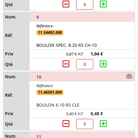
9
11.54492.000
BOULON SPEC. 8.20 RS CH 10
1,04 €
0,87 € H.T
10
11.46501.000
BOULON 6.10 RS CLE
0,48 €
0,40 € H.T
11