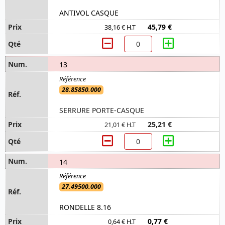
ANTIVOL CASQUE
45,79 €
38,16 € H.T
13
28.85850.000
SERRURE PORTE-CASQUE
25,21 €
21,01 € H.T
14
27.49500.000
RONDELLE 8.16
0,77 €
0,64 € H.T