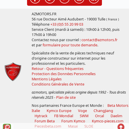
AZMOTORS.FR
56 rue Docteur Aimé Audubert - 19000 Tulle
( France )
Téléphone
+33 (0)5 55 20 99 03
Service Client (mardi à samedi) : 10h00 à 12h00, puis
17h00 à 19h00
Contactez nous par courriel :
contact@azmotors.fr
et par
formulaire pour toute demande
.
Spécialiste de la vente de pièces techniques neuf
d'origine constructeur sur internet pour les
professionnel et les particuliers.
Retour - Questions fréquentes
Protection des Données Personnelles
Mentions Légales
Conditions Générales de Vente
azmotors, spécialiste pièces origine depuis 1992 - Tous droits
réservés 2025
-
Plan de site
Nos partenaires France Europe et Monde :
Beta Motors
Italie
Kymco Europe
Voge
ChangJiang
Hytrack
FB Mondial
SWM
Orcal
Daelim
Forum Beta
Forum Kymco
Kymco-pieces.com
Voir
Reto
Piecesbeta.com
Masaï
SLOE