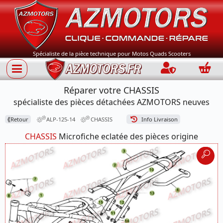
Spécialiste de la pièce technique pour Motos Quads Scooters
Connection
Panie
Réparer votre CHASSIS
spécialiste des pièces détachées AZMOTORS neuves
⟪
Retour
ALP-125-14
CHASSIS
Info Livraison
CHASSIS
Microfiche eclatée des pièces origine