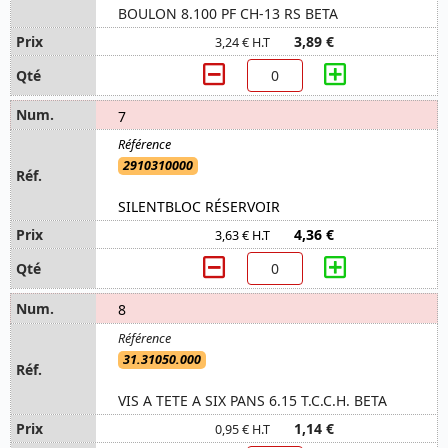
BOULON 8.100 PF CH-13 RS BETA
3,89 €
3,24 € H.T
7
2910310000
SILENTBLOC RÉSERVOIR
4,36 €
3,63 € H.T
8
31.31050.000
VIS A TETE A SIX PANS 6.15 T.C.C.H. BETA
1,14 €
0,95 € H.T