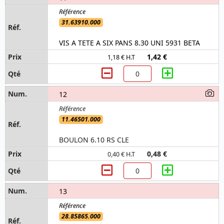
31.63910.000
VIS A TETE A SIX PANS 8.30 UNI 5931 BETA
1,42 €
1,18 € H.T
12
11.46501.000
BOULON 6.10 RS CLE
0,48 €
0,40 € H.T
13
28.85865.000