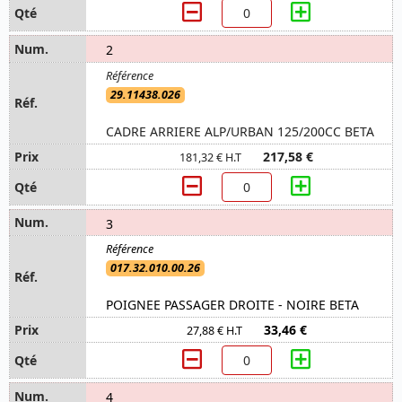
2
29.11438.026
CADRE ARRIERE ALP/URBAN 125/200CC BETA
217,58 €
181,32 € H.T
3
017.32.010.00.26
POIGNEE PASSAGER DROITE - NOIRE BETA
33,46 €
27,88 € H.T
4