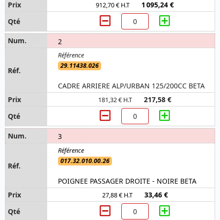
1 095,24 €
912,70 € H.T
2
29.11438.026
CADRE ARRIERE ALP/URBAN 125/200CC BETA
217,58 €
181,32 € H.T
3
017.32.010.00.26
POIGNEE PASSAGER DROITE - NOIRE BETA
33,46 €
27,88 € H.T