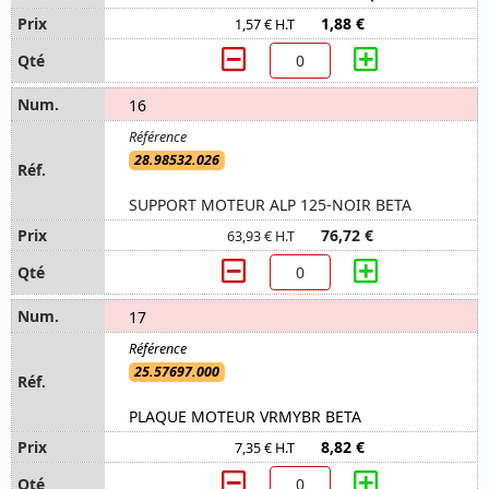
1,88 €
1,57 € H.T
16
28.98532.026
SUPPORT MOTEUR ALP 125-NOIR BETA
76,72 €
63,93 € H.T
17
25.57697.000
PLAQUE MOTEUR VRMYBR BETA
8,82 €
7,35 € H.T