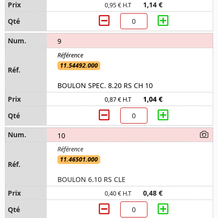
1,14 €
0,95 € H.T
9
11.54492.000
BOULON SPEC. 8.20 RS CH 10
1,04 €
0,87 € H.T
10
11.46501.000
BOULON 6.10 RS CLE
0,48 €
0,40 € H.T