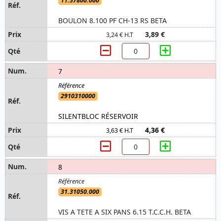
11.57800.000
BOULON 8.100 PF CH-13 RS BETA
3,89 €
3,24 € H.T
7
2910310000
SILENTBLOC RÉSERVOIR
4,36 €
3,63 € H.T
8
31.31050.000
VIS A TETE A SIX PANS 6.15 T.C.C.H. BETA