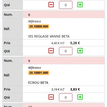
8
35.10800.000
VIS REGLAGE VANNE BETA
5,28 €
4,40 € H.T
9
35.10801.000
ECROU BETA
3,83 €
3,19 € H.T