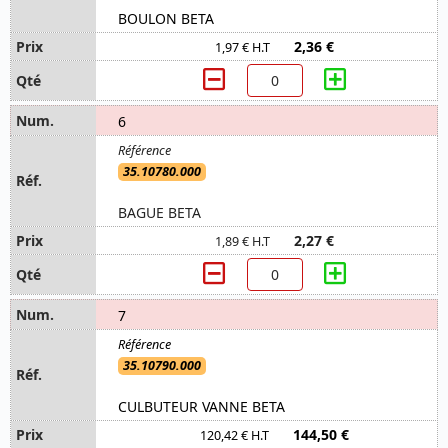
BOULON BETA
2,36 €
1,97 € H.T
6
35.10780.000
BAGUE BETA
2,27 €
1,89 € H.T
7
35.10790.000
CULBUTEUR VANNE BETA
144,50 €
120,42 € H.T