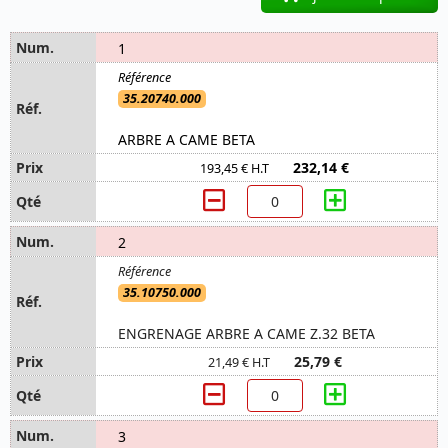
1
35.20740.000
ARBRE A CAME BETA
232,14 €
193,45 € H.T
2
35.10750.000
ENGRENAGE ARBRE A CAME Z.32 BETA
25,79 €
21,49 € H.T
3