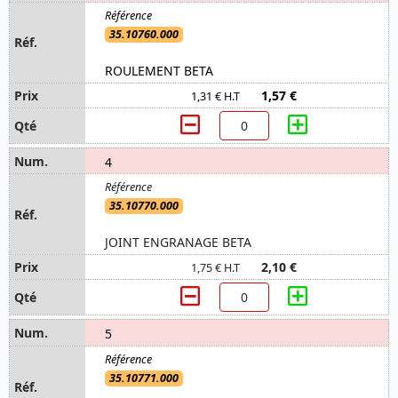
35.10760.000
ROULEMENT BETA
1,57 €
1,31 € H.T
4
35.10770.000
JOINT ENGRANAGE BETA
2,10 €
1,75 € H.T
5
35.10771.000