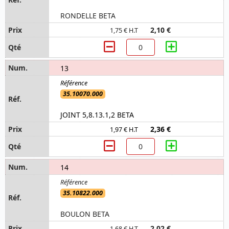
RONDELLE BETA
2,10 €
1,75 € H.T
13
35.10070.000
JOINT 5,8.13.1,2 BETA
2,36 €
1,97 € H.T
14
35.10822.000
BOULON BETA
2,02 €
1,68 € H.T