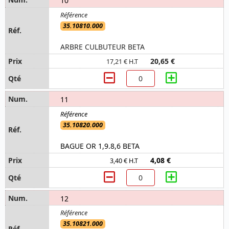
10
35.10810.000
ARBRE CULBUTEUR BETA
20,65 €
17,21 € H.T
11
35.10820.000
BAGUE OR 1,9.8,6 BETA
4,08 €
3,40 € H.T
12
35.10821.000