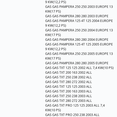
9 KW(12,2 PS)
GAS GAS PAMPERA 250 250 2003 EUROPE 13
KW(17 PS)
GAS GAS PAMPERA 280 280 2003 EUROPE
GAS GAS PAMPERA 125 4T 125 2004 EUROPE
9 KW(12,2 PS)
GAS GAS PAMPERA 250 250 2004 EUROPE 13
KW(17 PS)
GAS GAS PAMPERA 280 280 2004 EUROPE
GAS GAS PAMPERA 125 4T 125 2005 EUROPE
9 KW(12,2 PS)
GAS GAS PAMPERA 250 250 2005 EUROPE 13
KW(17 PS)
GAS GAS PAMPERA 280 280 2005 EUROPE
GAS GAS TXT 125 125 2002 ALL 7,4 KW(10 PS)
GAS GAS TXT 200 163 2002 ALL
GAS GAS TXT 250 238 2002 ALL
GAS GAS TXT 280 272 2002 ALL
GAS GAS TXT 125 125 2003 ALL
GAS GAS TXT 200 163 2003 ALL
GAS GAS TXT 250 238 2003 ALL
GAS GAS TXT 280 272 2003 ALL
GAS GAS TXT PRO 125 125 2003 ALL 7,4
KW(10 PS)
GAS GAS TXT PRO 250 238 2003 ALL