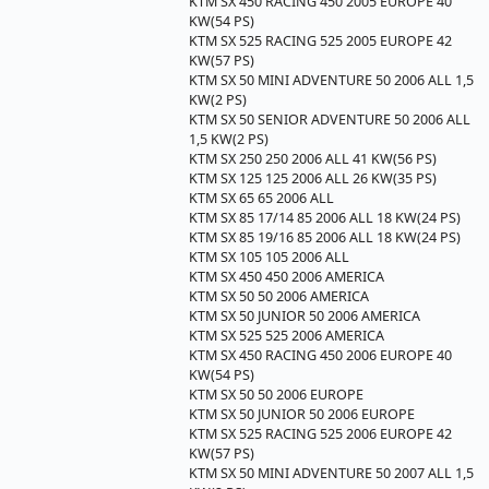
KTM SX 450 RACING 450 2005 EUROPE 40
KW(54 PS)
KTM SX 525 RACING 525 2005 EUROPE 42
KW(57 PS)
KTM SX 50 MINI ADVENTURE 50 2006 ALL 1,5
KW(2 PS)
KTM SX 50 SENIOR ADVENTURE 50 2006 ALL
1,5 KW(2 PS)
KTM SX 250 250 2006 ALL 41 KW(56 PS)
KTM SX 125 125 2006 ALL 26 KW(35 PS)
KTM SX 65 65 2006 ALL
KTM SX 85 17/14 85 2006 ALL 18 KW(24 PS)
KTM SX 85 19/16 85 2006 ALL 18 KW(24 PS)
KTM SX 105 105 2006 ALL
KTM SX 450 450 2006 AMERICA
KTM SX 50 50 2006 AMERICA
KTM SX 50 JUNIOR 50 2006 AMERICA
KTM SX 525 525 2006 AMERICA
KTM SX 450 RACING 450 2006 EUROPE 40
KW(54 PS)
KTM SX 50 50 2006 EUROPE
KTM SX 50 JUNIOR 50 2006 EUROPE
KTM SX 525 RACING 525 2006 EUROPE 42
KW(57 PS)
KTM SX 50 MINI ADVENTURE 50 2007 ALL 1,5