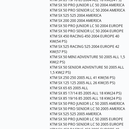
KTM SX 50 PRO JUNIOR LC 50 2004 AMERICA
KTM SX 50 PRO SENIOR LC 50 2004 AMERICA
KTM SX 525 525 2004 AMERICA
KTM SX 200 200 2004 AMERICA
KTM SX 50 PRO JUNIOR LC 50 2004 EUROPE
KTM SX 50 PRO SENIOR LC 50 2004 EUROPE
KTM SX 450 RACING 450 2004 EUROPE 40
KW(54 PS)
KTM SX 525 RACING 525 2004 EUROPE 42
KW(57 PS)
KTM SX 50 MINI ADVENTURE 50 2005 ALL 1,5
KW(2 PS)
KTM SX 50 SENIOR ADVENTURE 50 2005 ALL
1,5 KW(2 PS)
KTM SX 250 250 2005 ALL 41 KW(56 PS)
KTM SX 125 125 2005 ALL 26 KW(35 PS)
KTM SX 65 65 2005 ALL
KTM SX 85 17/14 85 2005 ALL 18 KW(24 PS)
KTM SX 85 19/16 85 2005 ALL 18 KW(24 PS)
KTM SX 50 PRO JUNIOR LC 50 2005 AMERICA
KTM SX 50 PRO SENIOR LC 50 2005 AMERICA
KTM SX 525 525 2005 AMERICA
KTM SX 50 PRO JUNIOR LC 50 2005 EUROPE
KTM SX 50 PRO SENIOR LC 50 2005 EUROPE