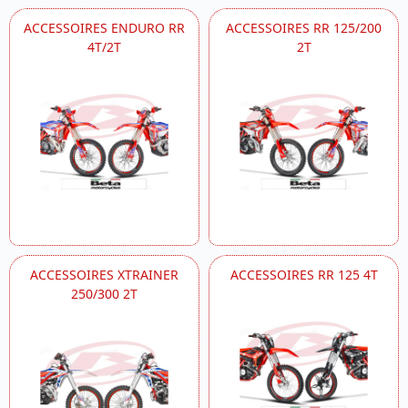
ACCESSOIRES ENDURO RR
ACCESSOIRES RR 125/200
4T/2T
2T
ACCESSOIRES XTRAINER
ACCESSOIRES RR 125 4T
250/300 2T