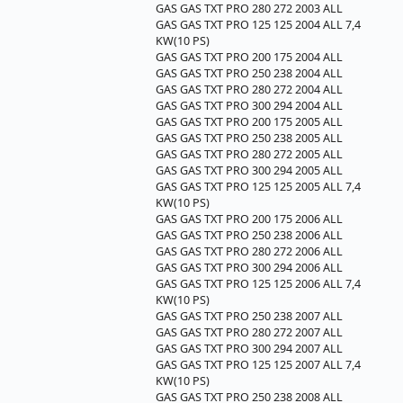
GAS GAS TXT PRO 280 272 2003 ALL
GAS GAS TXT PRO 125 125 2004 ALL 7,4
KW(10 PS)
GAS GAS TXT PRO 200 175 2004 ALL
GAS GAS TXT PRO 250 238 2004 ALL
GAS GAS TXT PRO 280 272 2004 ALL
GAS GAS TXT PRO 300 294 2004 ALL
GAS GAS TXT PRO 200 175 2005 ALL
GAS GAS TXT PRO 250 238 2005 ALL
GAS GAS TXT PRO 280 272 2005 ALL
GAS GAS TXT PRO 300 294 2005 ALL
GAS GAS TXT PRO 125 125 2005 ALL 7,4
KW(10 PS)
GAS GAS TXT PRO 200 175 2006 ALL
GAS GAS TXT PRO 250 238 2006 ALL
GAS GAS TXT PRO 280 272 2006 ALL
GAS GAS TXT PRO 300 294 2006 ALL
GAS GAS TXT PRO 125 125 2006 ALL 7,4
KW(10 PS)
GAS GAS TXT PRO 250 238 2007 ALL
GAS GAS TXT PRO 280 272 2007 ALL
GAS GAS TXT PRO 300 294 2007 ALL
GAS GAS TXT PRO 125 125 2007 ALL 7,4
KW(10 PS)
GAS GAS TXT PRO 250 238 2008 ALL