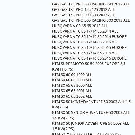
GAS GAS TXT PRO 300 RACING 294 2012 ALL
GAS GAS TXT PRO 125 125 2012 ALL
GAS GAS TXT PRO 300 300 2013 ALL
GAS GAS TXT PRO 300 RACING 300 2013 ALL
HUSQVARNA CR 65 65 2012 ALL
HUSQVARNA TC 85 17/14 85 2014 ALL
HUSQVARNA TC 85 19/16 85 2014 EUROPE
HUSQVARNA TC 85 17/14 85 2015 ALL
HUSQVARNA TC 85 19/16 85 2015 EUROPE
HUSQVARNA TC 85 17/14 85 2016 ALL
HUSQVARNA TC 85 19/16 85 2016 EUROPE
KTM SUPERMOTO 50 50 2006 EUROPE 8,5
KW(11,6 PS)
KTM SX 60 60 1999 ALL
KTM SX 60 60 2000 ALL
KTM SX 65 65 2000 ALL
KTM SX 65 65 2001 ALL
KTM SX 65 65 2002 ALL
KTM SX 50 MINI ADVENTURE 50 2003 ALL 1,5
KW(2 PS)
KTM SX 50 SENIOR ADVENTURE 50 2003 ALL
1,5 KW(2 PS)
KTM SX 50 JUNIOR ADVENTURE 50 2003 ALL
1,5 KW(2 PS)
KTM SX 250 250 2003 ALL 41 KW(56 PS)