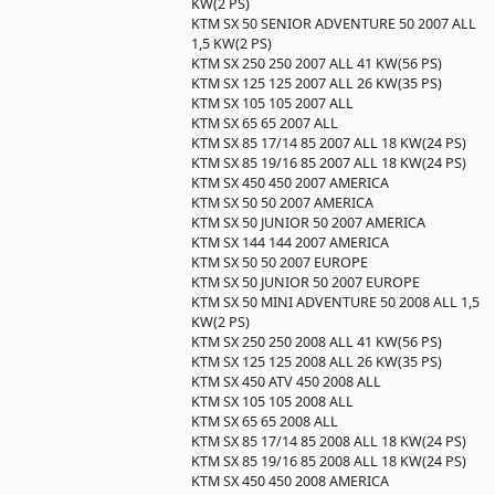
KW(2 PS)
KTM SX 50 SENIOR ADVENTURE 50 2007 ALL
1,5 KW(2 PS)
KTM SX 250 250 2007 ALL 41 KW(56 PS)
KTM SX 125 125 2007 ALL 26 KW(35 PS)
KTM SX 105 105 2007 ALL
KTM SX 65 65 2007 ALL
KTM SX 85 17/14 85 2007 ALL 18 KW(24 PS)
KTM SX 85 19/16 85 2007 ALL 18 KW(24 PS)
KTM SX 450 450 2007 AMERICA
KTM SX 50 50 2007 AMERICA
KTM SX 50 JUNIOR 50 2007 AMERICA
KTM SX 144 144 2007 AMERICA
KTM SX 50 50 2007 EUROPE
KTM SX 50 JUNIOR 50 2007 EUROPE
KTM SX 50 MINI ADVENTURE 50 2008 ALL 1,5
KW(2 PS)
KTM SX 250 250 2008 ALL 41 KW(56 PS)
KTM SX 125 125 2008 ALL 26 KW(35 PS)
KTM SX 450 ATV 450 2008 ALL
KTM SX 105 105 2008 ALL
KTM SX 65 65 2008 ALL
KTM SX 85 17/14 85 2008 ALL 18 KW(24 PS)
KTM SX 85 19/16 85 2008 ALL 18 KW(24 PS)
KTM SX 450 450 2008 AMERICA