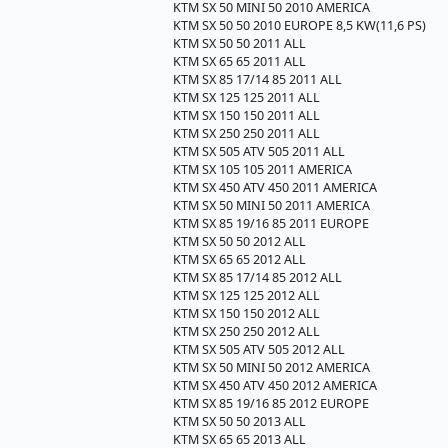
KTM SX 50 MINI 50 2010 AMERICA
KTM SX 50 50 2010 EUROPE 8,5 KW(11,6 PS)
KTM SX 50 50 2011 ALL
KTM SX 65 65 2011 ALL
KTM SX 85 17/14 85 2011 ALL
KTM SX 125 125 2011 ALL
KTM SX 150 150 2011 ALL
KTM SX 250 250 2011 ALL
KTM SX 505 ATV 505 2011 ALL
KTM SX 105 105 2011 AMERICA
KTM SX 450 ATV 450 2011 AMERICA
KTM SX 50 MINI 50 2011 AMERICA
KTM SX 85 19/16 85 2011 EUROPE
KTM SX 50 50 2012 ALL
KTM SX 65 65 2012 ALL
KTM SX 85 17/14 85 2012 ALL
KTM SX 125 125 2012 ALL
KTM SX 150 150 2012 ALL
KTM SX 250 250 2012 ALL
KTM SX 505 ATV 505 2012 ALL
KTM SX 50 MINI 50 2012 AMERICA
KTM SX 450 ATV 450 2012 AMERICA
KTM SX 85 19/16 85 2012 EUROPE
KTM SX 50 50 2013 ALL
KTM SX 65 65 2013 ALL