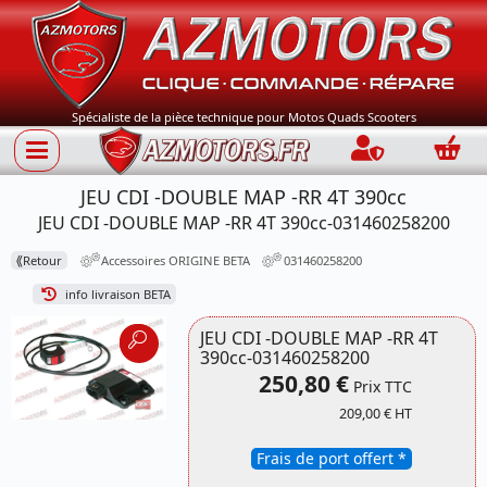
Spécialiste de la pièce technique pour Motos Quads Scooters
Connection
Panie
JEU CDI -DOUBLE MAP -RR 4T 390cc
JEU CDI -DOUBLE MAP -RR 4T 390cc-031460258200
⟪
Retour
Accessoires ORIGINE BETA
031460258200
info livraison BETA
JEU CDI -DOUBLE MAP -RR 4T
390cc-031460258200
250,80 €
Prix TTC
209,00 € HT
Frais de port offert *