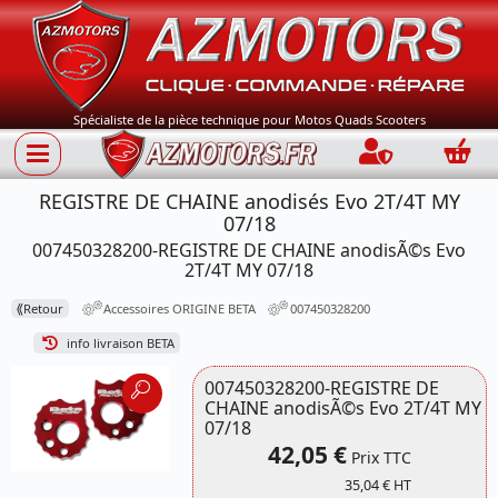
Spécialiste de la pièce technique pour Motos Quads Scooters
Connection
Panie
REGISTRE DE CHAINE anodisés Evo 2T/4T MY
07/18
007450328200-REGISTRE DE CHAINE anodisÃ©s Evo
2T/4T MY 07/18
⟪
Retour
Accessoires ORIGINE BETA
007450328200
info livraison BETA
007450328200-REGISTRE DE
CHAINE anodisÃ©s Evo 2T/4T MY
07/18
42,05 €
Prix TTC
35,04 € HT