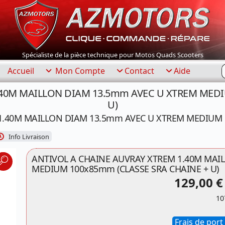
Spécialiste de la pièce technique pour Motos Quads Scooters
R
Accueil
Mon Compte
Contact
Aide
.40M MAILLON DIAM 13.5mm AVEC U XTREM MEDI
U)
1.40M MAILLON DIAM 13.5mm AVEC U XTREM MEDIUM 1
Info Livraison
ANTIVOL A CHAINE AUVRAY XTREM 1.40M MAI
MEDIUM 100x85mm (CLASSE SRA CHAINE + U)
129,00 €
10
Frais de port 