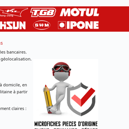
ns
es bancaires.
 géolocalisation.
 à domicile, en
taine à partir
ent claires :