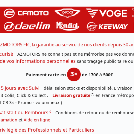
ZMOTORS.FR , la garantie au service de nos clients depuis 30 a
curisé
AZMOTORS ne connait pas et ne mémorise pas vos donné
 de vos informations personnelles
sans traçage publicitaire ou
3×
Paiement carte en
de 170€ à 500€
 5 jours avec Suivi
délai selon stocks et disponibilité. Livraison
(*)
t Colis, Click & Collect .
Livraison gratuite
en France métropoli
f CB 3× - Promo - volumineux )
Satisfait ou Remboursé
Conditions de retour ou de remboursem
lamation
et
Aide en ligne
rivilégié des Professionnels et Particuliers