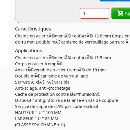
Quantité
Aj
Caractéristiques
Chaine en acier cÃ©mentÃ© renforcÃ© 13,5 mm Corps en 
de 18 mm Double mÃ©canisme de verrouillage Serrure Ã c
Applications
Chaine en acier cÃ©mentÃ© renforcÃ© 13,5 mm
Corps en acier trempÃ©
Anse rÃ©versible en acier trempÃ© de 18 mm
Double mÃ©canisme de verrouillage
Serrure Ã clÃ© rÃ©versible
Anti-sciage, anti-crochetage
Cache de protection contre lâ€™humiditÃ©
Dispositif antigiratoire de la anse en cas de coupure
Service de copie de clÃ© par code exclusif
HAUTEUR " U " 100 MM
LARGEUR " U " 85 MM
(CLASSE SRA CHAINE + U)