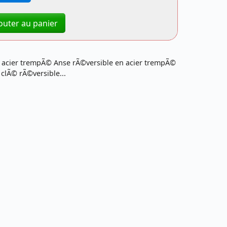
outer au panier
acier trempÃ© Anse rÃ©versible en acier trempÃ©
lÃ© rÃ©versible...